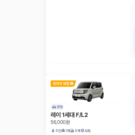
경형
레이 1세대 F/L2
56,000원
5
인
1
개
5
개
오토