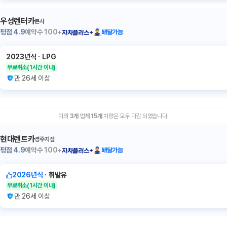
우성렌터카
본사
평점
4.9
예약수
100+
배달가능
자차플러스+
2023년식
ㆍ
LPG
무료취소
(1시간 이내)
만 26세 이상
이외
3
개
업체
15
개
차량은 모두 마감 되었습니다.
현대렌트카
경주지점
평점
4.9
예약수
100+
배달가능
자차플러스+
2026년식
ㆍ
휘발유
무료취소
(1시간 이내)
만 26세 이상