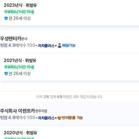
2023년식
ㆍ
휘발유
무료취소
(1시간 이내)
만 26세 이상
우성렌터카
본사
평점
4.9
예약수
100+
배달가능
자차플러스+
2021년식
ㆍ
휘발유
무료취소
(1시간 이내)
만 26세 이상
이외
2
개
업체
4
개
차량은 모두 마감 되었습니다.
주식회사 이렌트카
경주지점
평점
4.8
예약수
100+
반려동물 가능
자차플러스+
2020년식
ㆍ
휘발유