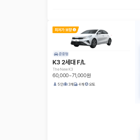
준중형
K3 2세대 F/L
The New K3
60,000~71,000원
5
인
3
개
4
개
오토