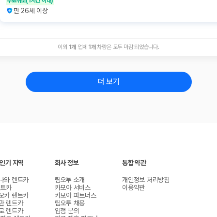
무료취소
(1시간 이내)
만 26세 이상
이외
1
개
업체
1
개
차량은 모두 마감 되었습니다.
더 보기
 인기 지역
회사 정보
통합 약관
나와 렌트카
팀오투 소개
개인정보 처리방침
렌트카
카모아 서비스
이용약관
오카 렌트카
카모아 파트너스
판 렌트카
팀오투 채용
로 렌트카
입점 문의