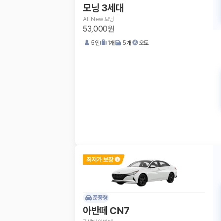
모닝 3세대
All New 모닝
53,000원
5
인
1
개
5
개
오토
준중형
아반떼 CN7