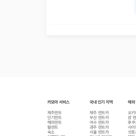
카모아 서비스
국내 인기 지역
해외
제주렌트
제주 렌트카
오키
단기렌트
부산 렌트카
괌 
해외렌트
여수 렌트카
후쿠
월렌트
경주 렌트카
사이
숙소
서울 렌트카
삿포