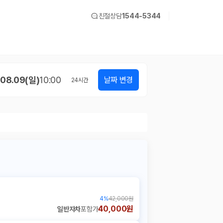
친절상담
1544-5344
08.09(일)
10:00
날짜 변경
24
시간
4
%
42,000원
40,000원
일반자차
포함가