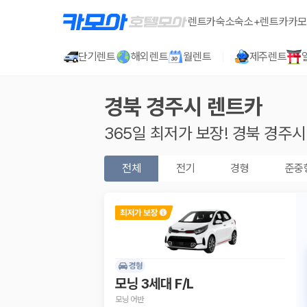
렌트카
숙소
숙소+렌트카
카모
단기렌트
해외렌트
월렌트
제주렌트
경북 경주시
렌트카
365일 최저가 보장!
경북 경주시
전체
전기
경형
준중
경형
모닝 3세대 F/L
모닝 어반