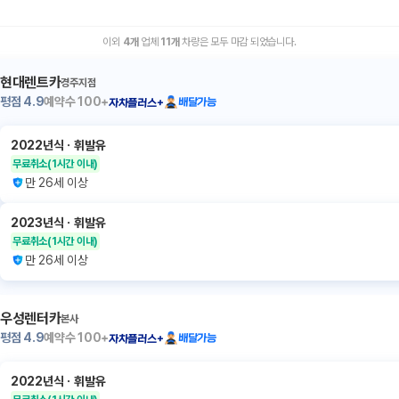
이외
4
개
업체
11
개
차량은 모두 마감 되었습니다.
현대렌트카
경주지점
평점
4.9
예약수
100+
배달가능
자차플러스+
2022년식
ㆍ
휘발유
무료취소
(1시간 이내)
만 26세 이상
2023년식
ㆍ
휘발유
무료취소
(1시간 이내)
만 26세 이상
우성렌터카
본사
평점
4.9
예약수
100+
배달가능
자차플러스+
2022년식
ㆍ
휘발유