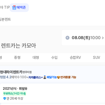
아 TIP
혜택존
일본렌트
08.08(토)
10:00
렌트카는 카모아
형
중형
대형
수입
승합RV
SUV
현대하이렌트카
경주지점
평점
4.2
예약수
100+
배달가능
반려동물 가능
자차플러스+
2021년식
ㆍ
휘발유
무료취소
(1시간 이내)
만 26세 이상