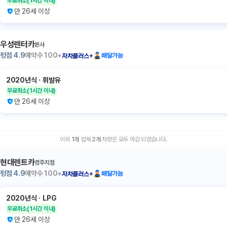
무료취소
(1시간 이내)
만 26세 이상
우성렌터카
본사
평점
4.9
예약수
100+
배달가능
자차플러스+
2020년식
ㆍ
휘발유
무료취소
(1시간 이내)
만 26세 이상
이외
1
개
업체
2
개
차량은 모두 마감 되었습니다.
현대렌트카
경주지점
평점
4.9
예약수
100+
배달가능
자차플러스+
2020년식
ㆍ
LPG
무료취소
(1시간 이내)
만 26세 이상