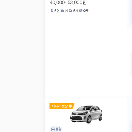
40,000~53,000원
5
인
1
개
5
개
오토
경형