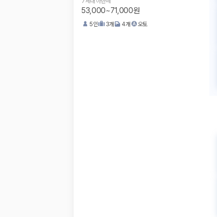
7세대 아반떼
53,000~71,000원
5
인
3
개
4
개
오토