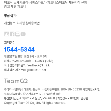
팀오투 소개
카모아 서비스
카모아 파트너스
팀오투 채용
입점 문의
광고 제휴 파트너
통합 약관
개인정보 처리방침
이용약관
고객센터
1544-5344
매일(공휴일 포함) 오전 9시 ~ 오후 6시
점심시간 오후 12시30분 ~ 1시30분 (1시간)
국내 법인·제휴 문의: feedback@tm2.kr
해외 법인·제휴 문의: global@tm2.kr
주식회사 팀오투 | 대표자: 홍성주 | 사업자등록번호: 286-88-00238
사업자정보확인
주소: 서울특별시 중구 서소문로 120 ENA센터 11층
통신판매업신고: 제2019-서울강남-04914호 | 개인정보보호책임자: 인정환
Copyright TeamO2 Co., Ltd. All rights reserved.