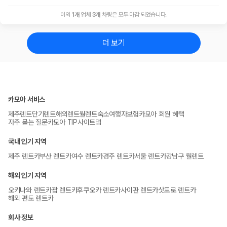
이외
1
개
업체
3
개
차량은 모두 마감 되었습니다.
더 보기
카모아 서비스
제주렌트
단기렌트
해외렌트
월렌트
숙소
여행자보험
카모아 회원 혜택
자주 묻는 질문
카모아 TIP
사이트맵
국내 인기 지역
제주 렌트카
부산 렌트카
여수 렌트카
경주 렌트카
서울 렌트카
강남구 월렌트
해외 인기 지역
오키나와 렌트카
괌 렌트카
후쿠오카 렌트카
사이판 렌트카
삿포로 렌트카
해외 편도 렌트카
회사 정보