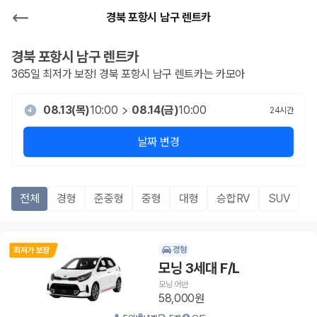
경북 포항시 남구 렌트카
경북 포항시 남구
렌트카
365일 최저가 보장!
경북 포항시 남구
렌트카는 카모아
08.13(목)
10:00
08.14(금)
10:00
24
시간
날짜 변경
전체
경형
준중형
중형
대형
승합RV
SUV
경형
모닝 3세대 F/L
모닝 어반
58,000원