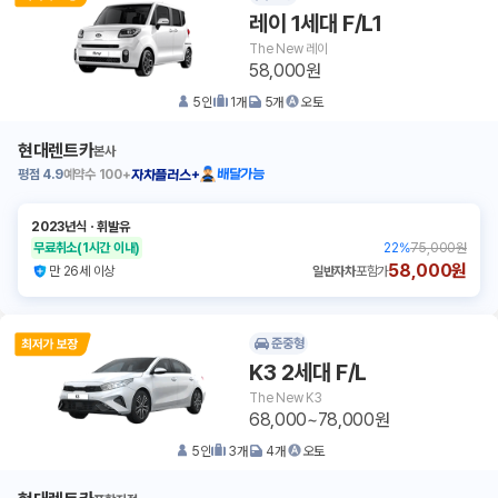
레이 1세대 F/L1
The New 레이
58,000원
5
인
1
개
5
개
오토
현대렌트카
본사
평점
4.9
예약수
100+
배달가능
자차플러스+
2023년식
ㆍ
휘발유
무료취소
(1시간 이내)
22
%
75,000원
58,000원
만 26세 이상
일반자차
포함가
준중형
K3 2세대 F/L
The New K3
68,000~78,000원
5
인
3
개
4
개
오토