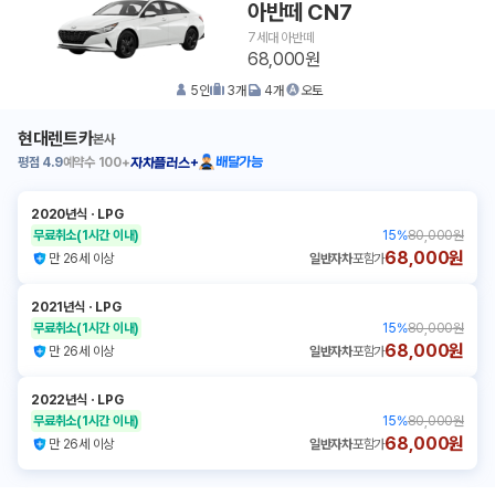
아반떼 CN7
7세대 아반떼
68,000원
5
인
3
개
4
개
오토
현대렌트카
본사
평점
4.9
예약수
100+
배달가능
자차플러스+
2020년식
ㆍ
LPG
무료취소
(1시간 이내)
15
%
80,000원
68,000원
만 26세 이상
일반자차
포함가
2021년식
ㆍ
LPG
무료취소
(1시간 이내)
15
%
80,000원
68,000원
만 26세 이상
일반자차
포함가
2022년식
ㆍ
LPG
무료취소
(1시간 이내)
15
%
80,000원
68,000원
만 26세 이상
일반자차
포함가