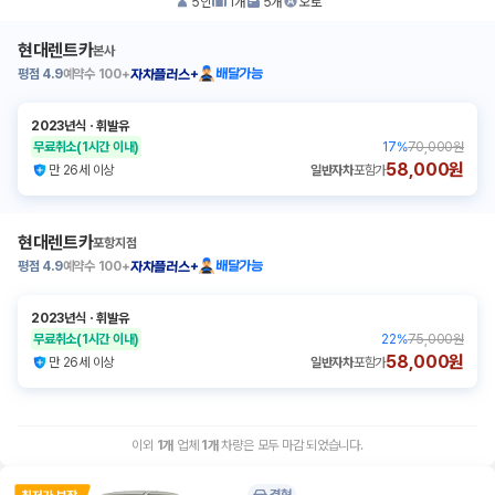
5
인
1
개
5
개
오토
현대렌트카
본사
평점
4.9
예약수
100+
배달가능
자차플러스+
2023년식
ㆍ
휘발유
무료취소
(1시간 이내)
17
%
70,000원
58,000원
만 26세 이상
일반자차
포함가
현대렌트카
포항지점
평점
4.9
예약수
100+
배달가능
자차플러스+
2023년식
ㆍ
휘발유
무료취소
(1시간 이내)
22
%
75,000원
58,000원
만 26세 이상
일반자차
포함가
이외
1
개
업체
1
개
차량은 모두 마감 되었습니다.