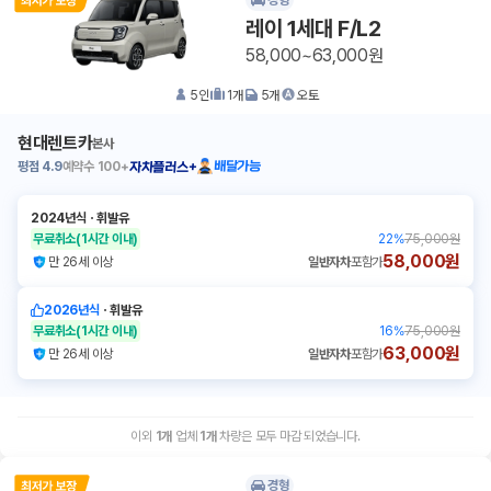
경형
레이 1세대 F/L2
58,000~63,000원
5
인
1
개
5
개
오토
현대렌트카
본사
평점
4.9
예약수
100+
배달가능
자차플러스+
2024년식
ㆍ
휘발유
무료취소
(1시간 이내)
22
%
75,000원
58,000원
만 26세 이상
일반자차
포함가
2026년식
ㆍ
휘발유
무료취소
(1시간 이내)
16
%
75,000원
63,000원
만 26세 이상
일반자차
포함가
이외
1
개
업체
1
개
차량은 모두 마감 되었습니다.
경형