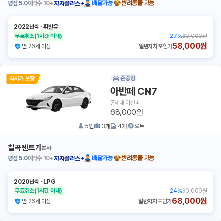
평점
5.0
예약수
10+
배달가능
반려동물 가능
자차플러스+
2022년식
ㆍ
휘발유
무료취소
(1시간 이내)
27
%
80,000원
58,000원
만 26세 이상
일반자차
포함가
준중형
아반떼 CN7
7세대 아반떼
68,000원
5
인
3
개
4
개
오토
칠곡렌트카
본사
평점
5.0
예약수
10+
배달가능
반려동물 가능
자차플러스+
2020년식
ㆍ
LPG
무료취소
(1시간 이내)
24
%
90,000원
68,000원
만 26세 이상
일반자차
포함가