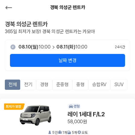
경북 의성군 렌트카
경북 의성군
렌트카
365일 최저가 보장!
경북 의성군
렌트카는 카모아
08.10(월)
10:00
08.11(화)
10:00
24
시간
날짜 변경
전체
전기
경형
준중형
중형
승합RV
SUV
경형
레이 1세대 F/L2
58,000원
5
인
1
개
5
개
오토