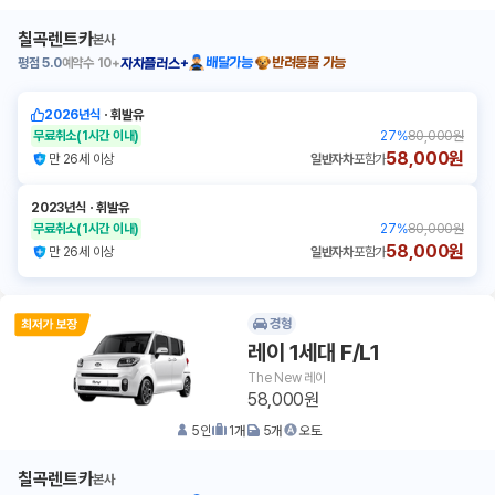
칠곡렌트카
본사
평점
5.0
예약수
10+
배달가능
반려동물 가능
자차플러스+
2026년식
ㆍ
휘발유
무료취소
(1시간 이내)
27
%
80,000원
58,000원
만 26세 이상
일반자차
포함가
2023년식
ㆍ
휘발유
무료취소
(1시간 이내)
27
%
80,000원
58,000원
만 26세 이상
일반자차
포함가
경형
레이 1세대 F/L1
The New 레이
58,000원
5
인
1
개
5
개
오토
칠곡렌트카
본사