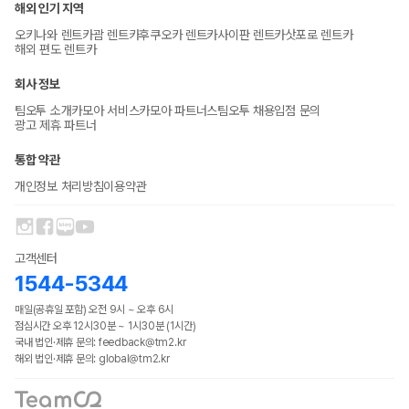
해외 인기 지역
오키나와 렌트카
괌 렌트카
후쿠오카 렌트카
사이판 렌트카
삿포로 렌트카
해외 편도 렌트카
회사 정보
팀오투 소개
카모아 서비스
카모아 파트너스
팀오투 채용
입점 문의
광고 제휴 파트너
통합 약관
개인정보 처리방침
이용약관
고객센터
1544-5344
매일(공휴일 포함) 오전 9시 ~ 오후 6시
점심시간 오후 12시30분 ~ 1시30분 (1시간)
국내 법인·제휴 문의: feedback@tm2.kr
해외 법인·제휴 문의: global@tm2.kr