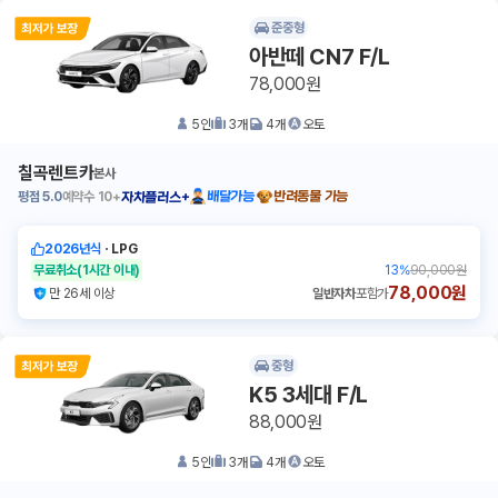
준중형
아반떼 CN7 F/L
78,000원
5
인
3
개
4
개
오토
칠곡렌트카
본사
평점
5.0
예약수
10+
배달가능
반려동물 가능
자차플러스+
2026년식
ㆍ
LPG
무료취소
(1시간 이내)
13
%
90,000원
78,000원
만 26세 이상
일반자차
포함가
중형
K5 3세대 F/L
88,000원
5
인
3
개
4
개
오토