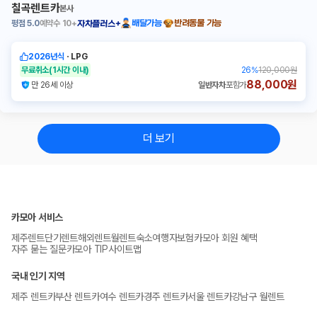
칠곡렌트카
본사
평점
5.0
예약수
10+
배달가능
반려동물 가능
자차플러스+
2026년식
ㆍ
LPG
무료취소
(1시간 이내)
26
%
120,000원
88,000원
만 26세 이상
일반자차
포함가
더 보기
카모아 서비스
제주렌트
단기렌트
해외렌트
월렌트
숙소
여행자보험
카모아 회원 혜택
자주 묻는 질문
카모아 TIP
사이트맵
국내 인기 지역
제주 렌트카
부산 렌트카
여수 렌트카
경주 렌트카
서울 렌트카
강남구 월렌트