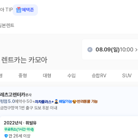
아 TIP
혜택존
일본렌트
08.09(일)
10:00
렌트카는 카모아
형
중형
대형
수입
승합RV
SUV
레츠고렌터카
본사
평점
5.0
예약수
50+
배달가능
반려동물 가능
자차플러스+
금천구청역 1번 출구 도보 8분 이내
2022년식
ㆍ
휘발유
무료취소
(1시간 이내)
만 26세 이상