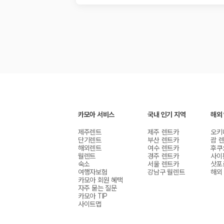
카모아 서비스
국내 인기 지역
해외
제주렌트
제주 렌트카
오키
단기렌트
부산 렌트카
괌 
해외렌트
여수 렌트카
후쿠
월렌트
경주 렌트카
사이
숙소
서울 렌트카
삿포
여행자보험
강남구 월렌트
해외
카모아 회원 혜택
자주 묻는 질문
카모아 TIP
사이트맵