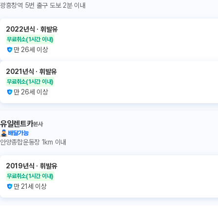
광흥창역 5번 출구 도보 2분 이내
2022년식
ㆍ
휘발유
무료취소
(1시간 이내)
만 26세 이상
2021년식
ㆍ
휘발유
무료취소
(1시간 이내)
만 26세 이상
유일렌트카
본사
배달가능
안양종합운동장 1km 이내
2019년식
ㆍ
휘발유
무료취소
(1시간 이내)
만 21세 이상