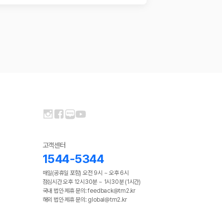
고객센터
1544-5344
매일(공휴일 포함) 오전 9시 ~ 오후 6시
점심시간 오후 12시30분 ~ 1시30분 (1시간)
국내 법인·제휴 문의: feedback@tm2.kr
해외 법인·제휴 문의: global@tm2.kr