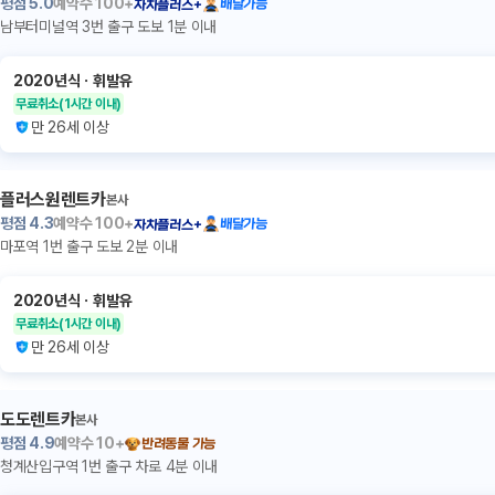
평점
5.0
예약수
100+
배달가능
자차플러스+
남부터미널역 3번 출구 도보 1분 이내
2020년식
ㆍ
휘발유
무료취소
(1시간 이내)
만 26세 이상
플러스원렌트카
본사
평점
4.3
예약수
100+
배달가능
자차플러스+
마포역 1번 출구 도보 2분 이내
2020년식
ㆍ
휘발유
무료취소
(1시간 이내)
만 26세 이상
도도렌트카
본사
평점
4.9
예약수
10+
반려동물 가능
청계산입구역 1번 출구 차로 4분 이내