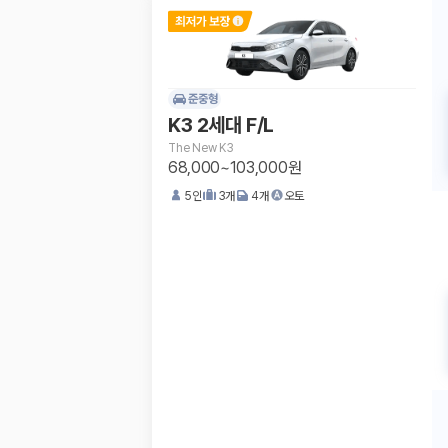
준중형
K3 2세대 F/L
The New K3
68,000~103,000원
5
인
3
개
4
개
오토