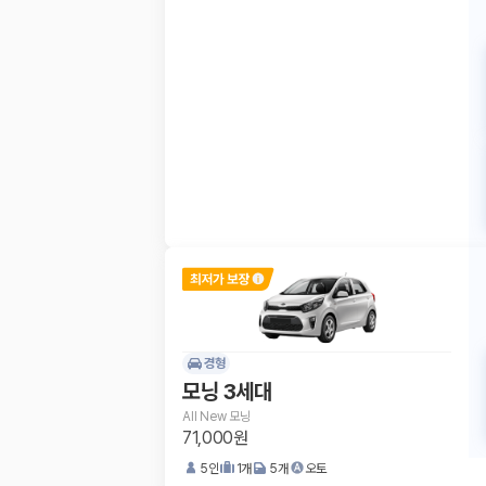
경형
모닝 3세대
All New 모닝
71,000원
5
인
1
개
5
개
오토