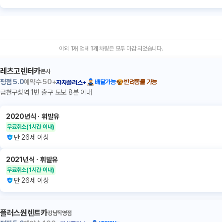
이외
1
개
업체
1
개
차량은 모두 마감 되었습니다.
레츠고렌터카
본사
평점
5.0
예약수
50+
배달가능
반려동물 가능
자차플러스+
금천구청역 1번 출구 도보 8분 이내
2020년식
ㆍ
휘발유
무료취소
(1시간 이내)
만 26세 이상
2021년식
ㆍ
휘발유
무료취소
(1시간 이내)
만 26세 이상
플러스원렌트카
강남직영점