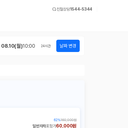
친절상담
1544-5344
08.10(월)
10:00
날짜 변경
24
시간
62
%
160,000원
60,000원
일반자차
포함가