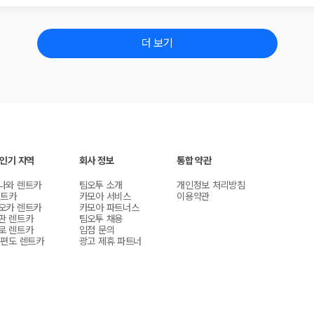
더 보기
 인기 지역
회사 정보
통합 약관
나와 렌트카
팀오투 소개
개인정보 처리방침
렌트카
카모아 서비스
이용약관
오카 렌트카
카모아 파트너스
판 렌트카
팀오투 채용
로 렌트카
입점 문의
 편도 렌트카
광고 제휴 파트너