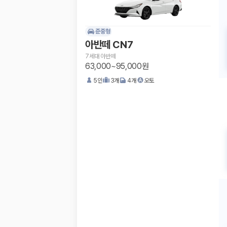
준중형
아반떼 CN7
7세대 아반떼
63,000~95,000원
5
인
3
개
4
개
오토