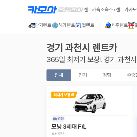
렌트카
숙소
숙소+렌트카
카모
단기렌트
해외렌트
월렌트
제주렌트
경기 과천시
렌트카
365일 최저가 보장!
경기 과천시
전체
전기
경형
준중
경형
모닝 3세대 F/L
모닝 어반