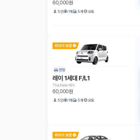
60,000원
5
인
1
개
5
개
오토
경형
레이 1세대 F/L1
The New 레이
60,000원
5
인
1
개
5
개
오토