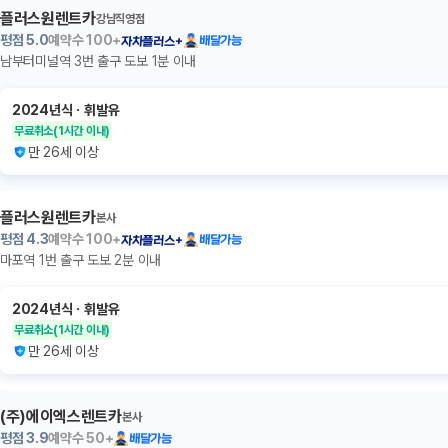
플러스원렌트카
강남직영점
평점
5.0
예약수
100+
배달가능
자차플러스+
남부터미널역 3번 출구 도보 1분 이내
2024년식
ㆍ
휘발유
무료취소
(1시간 이내)
만 26세 이상
플러스원렌트카
본사
평점
4.3
예약수
100+
배달가능
자차플러스+
마포역 1번 출구 도보 2분 이내
2024년식
ㆍ
휘발유
무료취소
(1시간 이내)
만 26세 이상
(주)에이엑스렌트카
본사
평점
3.9
예약수
50+
배달가능