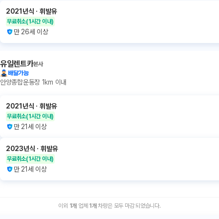
2021년식
ㆍ
휘발유
무료취소
(1시간 이내)
만 26세 이상
유일렌트카
본사
배달가능
안양종합운동장 1km 이내
2021년식
ㆍ
휘발유
무료취소
(1시간 이내)
만 21세 이상
2023년식
ㆍ
휘발유
무료취소
(1시간 이내)
만 21세 이상
이외
1
개
업체
1
개
차량은 모두 마감 되었습니다.