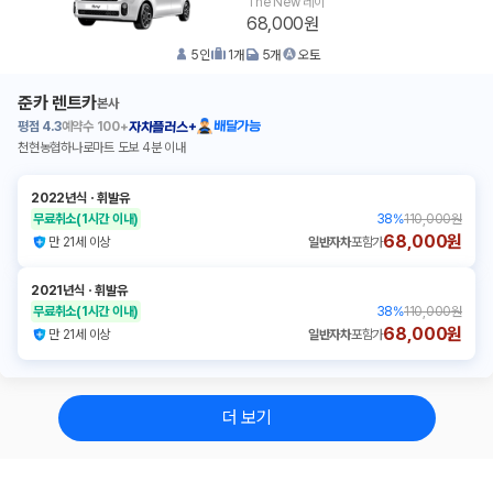
The New 레이
68,000원
5
인
1
개
5
개
오토
준카 렌트카
본사
평점
4.3
예약수
100+
배달가능
자차플러스+
천현농협하나로마트 도보 4분 이내
2022년식
ㆍ
휘발유
무료취소
(1시간 이내)
38
%
110,000원
68,000원
만 21세 이상
일반자차
포함가
2021년식
ㆍ
휘발유
무료취소
(1시간 이내)
38
%
110,000원
68,000원
만 21세 이상
일반자차
포함가
더 보기