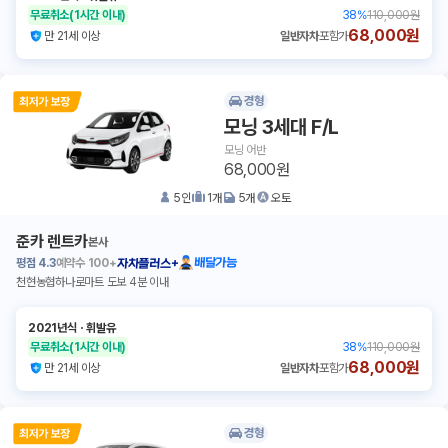
무료취소
(1시간 이내)
38
%
110,000원
68,000원
만 21세 이상
일반자차
포함가
경형
모닝 3세대 F/L
모닝 어반
68,000원
5
인
1
개
5
개
오토
준카 렌트카
본사
평점
4.3
예약수
100+
배달가능
자차플러스+
천현농협하나로마트 도보 4분 이내
2021년식
ㆍ
휘발유
무료취소
(1시간 이내)
38
%
110,000원
68,000원
만 21세 이상
일반자차
포함가
경형