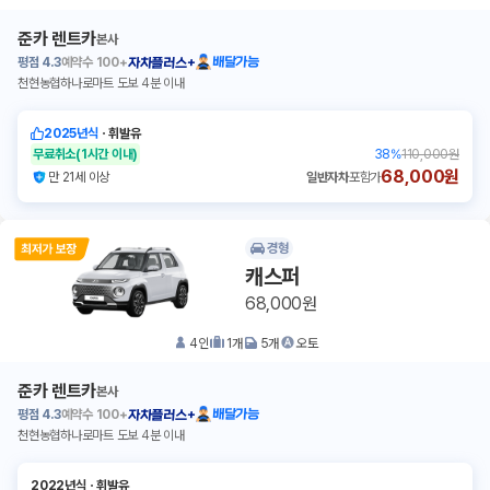
준카 렌트카
본사
평점
4.3
예약수
100+
배달가능
자차플러스+
천현농협하나로마트 도보 4분 이내
2025년식
ㆍ
휘발유
무료취소
(1시간 이내)
38
%
110,000원
68,000원
만 21세 이상
일반자차
포함가
경형
캐스퍼
68,000원
4
인
1
개
5
개
오토
준카 렌트카
본사
평점
4.3
예약수
100+
배달가능
자차플러스+
천현농협하나로마트 도보 4분 이내
2022년식
ㆍ
휘발유