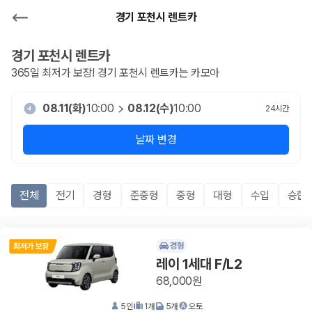
경기 포천시 렌트카
경기 포천시
렌트카
365일 최저가 보장!
경기 포천시
렌트카는 카모아
08.11(화)
10:00
08.12(수)
10:00
24
시간
날짜 변경
전체
전기
경형
준중형
중형
대형
수입
승합R
경형
레이 1세대 F/L2
68,000원
5
인
1
개
5
개
오토