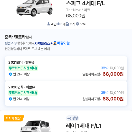
스파크 4세대 F/L
The New 스파크
68,000원
4
인
1
개
5
개
오토
준카 렌트카
본사
평점
4.3
예약수
100+
배달가능
자차플러스+
천현농협하나로마트 도보 4분 이내
2021년식
ㆍ
휘발유
무료취소
(1시간 이내)
38
%
110,000원
68,000원
만 21세 이상
일반자차
포함가
2020년식
ㆍ
휘발유
무료취소
(1시간 이내)
38
%
110,000원
68,000원
만 21세 이상
일반자차
포함가
경형
레이 1세대 F/L1