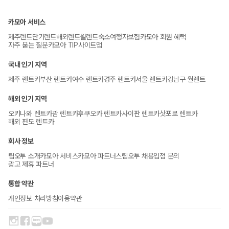
카모아 서비스
제주렌트
단기렌트
해외렌트
월렌트
숙소
여행자보험
카모아 회원 혜택
자주 묻는 질문
카모아 TIP
사이트맵
국내 인기 지역
제주 렌트카
부산 렌트카
여수 렌트카
경주 렌트카
서울 렌트카
강남구 월렌트
해외 인기 지역
오키나와 렌트카
괌 렌트카
후쿠오카 렌트카
사이판 렌트카
삿포로 렌트카
해외 편도 렌트카
회사 정보
팀오투 소개
카모아 서비스
카모아 파트너스
팀오투 채용
입점 문의
광고 제휴 파트너
통합 약관
개인정보 처리방침
이용약관