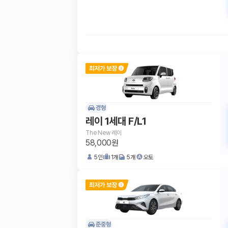
경형
레이 1세대 F/L1
The New 레이
58,000원
5
인
1
개
5
개
오토
준중형