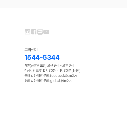
고객센터
1544-5344
매일(공휴일 포함) 오전 9시 ~ 오후 6시
점심시간 오후 12시30분 ~ 1시30분 (1시간)
국내 법인·제휴 문의: feedback@tm2.kr
해외 법인·제휴 문의: global@tm2.kr