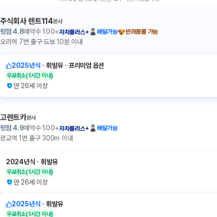
주식회사 렌트114
본사
평점
4.8
예약수
100+
배달가능
반려동물 가능
자차플러스+
오리역 7번 출구 도보 10분 이내
2025년식
ㆍ
휘발유
ㆍ
프리미엄 옵션
무료취소
(1시간 이내)
만 26세 이상
고렌트카
본사
평점
4.9
예약수
100+
배달가능
자차플러스+
광교역 1번 출구 300m 이내
2024년식
ㆍ
휘발유
무료취소
(1시간 이내)
만 26세 이상
2025년식
ㆍ
휘발유
무료취소
(1시간 이내)