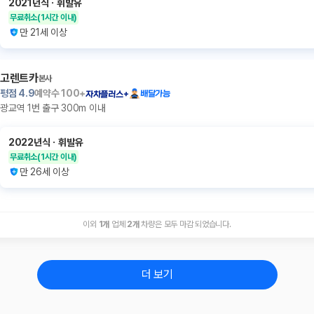
2021년식
ㆍ
휘발유
무료취소
(1시간 이내)
만 21세 이상
고렌트카
본사
평점
4.9
예약수
100+
배달가능
자차플러스+
광교역 1번 출구 300m 이내
2022년식
ㆍ
휘발유
무료취소
(1시간 이내)
만 26세 이상
이외
1
개
업체
2
개
차량은 모두 마감 되었습니다.
더 보기