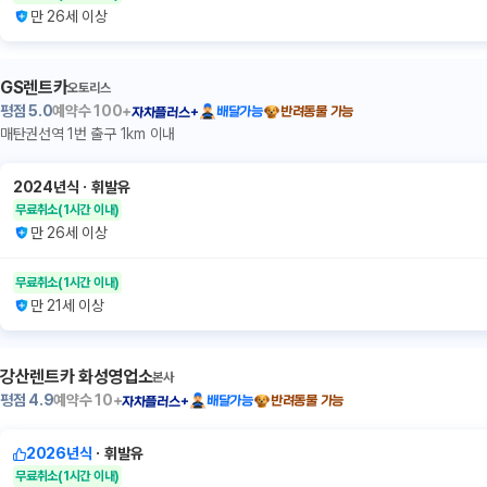
만 26세 이상
GS렌트카
오토리스
평점
5.0
예약수
100+
배달가능
반려동물 가능
자차플러스+
매탄권선역 1번 출구 1km 이내
2024년식
ㆍ
휘발유
무료취소
(1시간 이내)
만 26세 이상
무료취소
(1시간 이내)
만 21세 이상
강산렌트카 화성영업소
본사
평점
4.9
예약수
10+
배달가능
반려동물 가능
자차플러스+
2026년식
ㆍ
휘발유
무료취소
(1시간 이내)