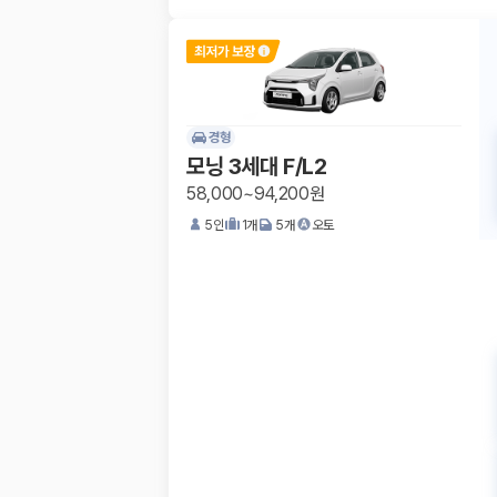
경형
모닝 3세대 F/L2
58,000~94,200원
5
인
1
개
5
개
오토