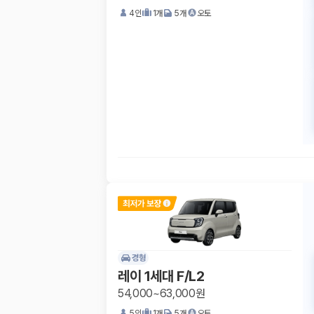
4
인
1
개
5
개
오토
경형
레이 1세대 F/L2
54,000~63,000원
5
인
1
개
5
개
오토