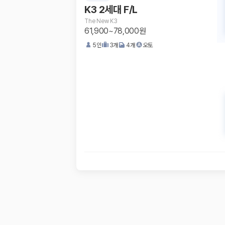
K3 2세대 F/L
The New K3
61,900~78,000원
5
인
3
개
4
개
오토