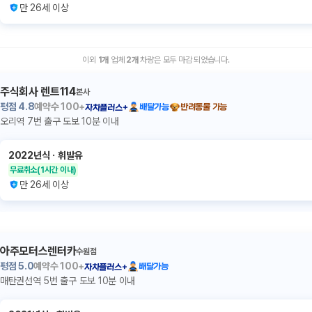
만 26세 이상
이외
1
개
업체
2
개
차량은 모두 마감 되었습니다.
주식회사 렌트114
본사
평점
4.8
예약수
100+
배달가능
반려동물 가능
자차플러스+
오리역 7번 출구 도보 10분 이내
2022년식
ㆍ
휘발유
무료취소
(1시간 이내)
만 26세 이상
아주모터스렌터카
수원점
평점
5.0
예약수
100+
배달가능
자차플러스+
매탄권선역 5번 출구 도보 10분 이내