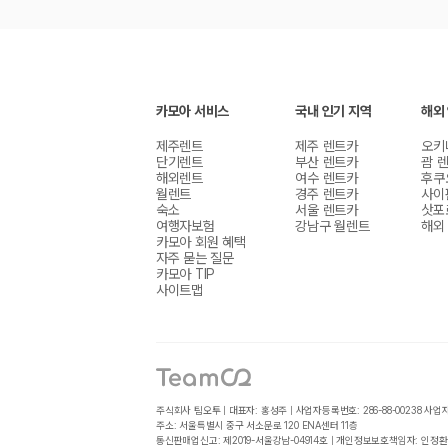
카모아 서비스
국내 인기 지역
해외
제주렌트
제주 렌트카
오키
단기렌트
부산 렌트카
괌 
해외렌트
여수 렌트카
후쿠
월렌트
경주 렌트카
사이
숙소
서울 렌트카
삿포
여행자보험
강남구 월렌트
해외
카모아 회원 혜택
자주 묻는 질문
카모아 TIP
사이트맵
주식회사 팀오투 | 대표자: 홍성주 | 사업자등록번호: 286-88-00238
사업
주소: 서울특별시 중구 서소문로 120 ENA센터 11층
통신판매업신고: 제2019-서울강남-04914호 | 개인정보보호책임자: 인정환