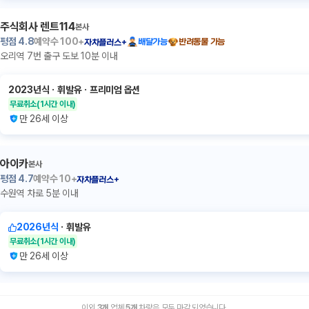
주식회사 렌트114
본사
평점
4.8
예약수
100+
배달가능
반려동물 가능
자차플러스+
오리역 7번 출구 도보 10분 이내
2023년식
ㆍ
휘발유
ㆍ
프리미엄 옵션
무료취소
(1시간 이내)
만 26세 이상
아이카
본사
평점
4.7
예약수
10+
자차플러스+
수원역 차로 5분 이내
2026년식
ㆍ
휘발유
무료취소
(1시간 이내)
만 26세 이상
이외
3
개
업체
5
개
차량은 모두 마감 되었습니다.