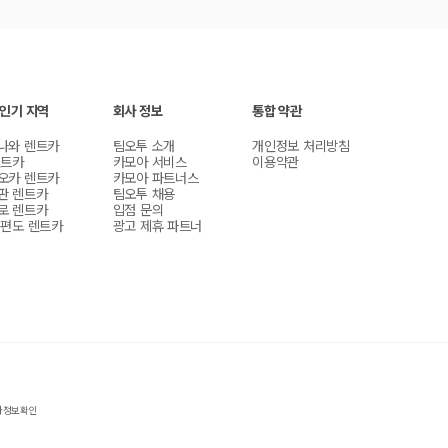
 인기 지역
회사 정보
통합 약관
나와 렌트카
팀오투 소개
개인정보 처리방침
렌트카
카모아 서비스
이용약관
오카 렌트카
카모아 파트너스
판 렌트카
팀오투 채용
로 렌트카
입점 문의
 편도 렌트카
광고 제휴 파트너
자정보확인