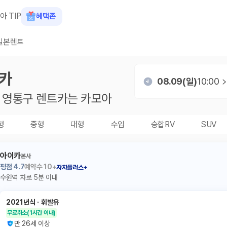
아 TIP
혜택존
일본렌트
카
08.09(일)
10:00
 영통구
렌트카는 카모아
형
중형
대형
수입
승합RV
SUV
아이카
본사
평점
4.7
예약수
10+
자차플러스+
수원역 차로 5분 이내
2021년식
ㆍ
휘발유
무료취소
(1시간 이내)
만 26세 이상