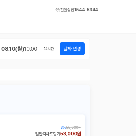
친절상담
1544-5344
08.10(월)
10:00
날짜 변경
24
시간
3
%
55,000원
53,000원
일반자차
포함가