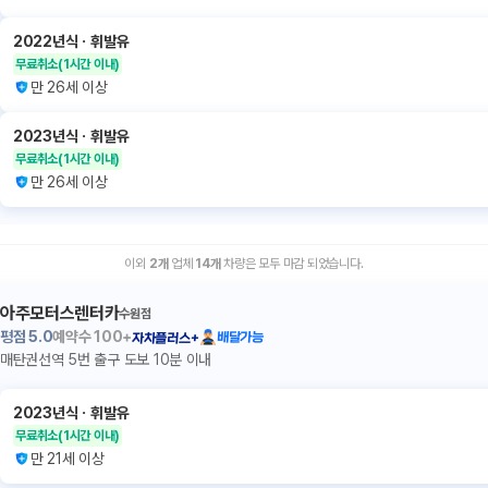
2022년식
ㆍ
휘발유
무료취소
(1시간 이내)
만 26세 이상
2023년식
ㆍ
휘발유
무료취소
(1시간 이내)
만 26세 이상
이외
2
개
업체
14
개
차량은 모두 마감 되었습니다.
아주모터스렌터카
수원점
평점
5.0
예약수
100+
배달가능
자차플러스+
매탄권선역 5번 출구 도보 10분 이내
2023년식
ㆍ
휘발유
무료취소
(1시간 이내)
만 21세 이상