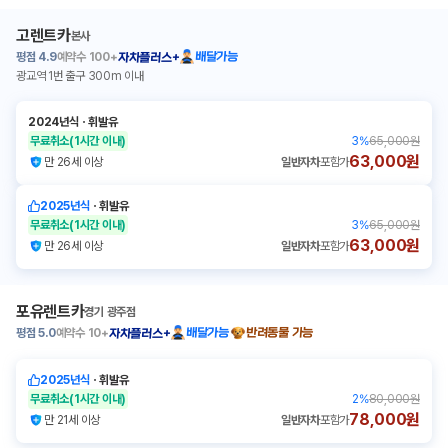
고렌트카
본사
평점
4.9
예약수
100+
배달가능
자차플러스+
광교역 1번 출구 300m 이내
2024년식
ㆍ
휘발유
무료취소
(1시간 이내)
3
%
65,000원
63,000원
만 26세 이상
일반자차
포함가
2025년식
ㆍ
휘발유
무료취소
(1시간 이내)
3
%
65,000원
63,000원
만 26세 이상
일반자차
포함가
포유렌트카
경기 광주점
평점
5.0
예약수
10+
배달가능
반려동물 가능
자차플러스+
2025년식
ㆍ
휘발유
무료취소
(1시간 이내)
2
%
80,000원
78,000원
만 21세 이상
일반자차
포함가