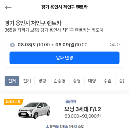
경기 용인시 처인구 렌트카
경기 용인시 처인구
렌트카
365일 최저가 보장!
경기 용인시 처인구
렌트카는 카모아
08.08(토)
10:00
08.09(일)
10:00
24
시간
날짜 변경
전체
전기
경형
준중형
중형
대형
수입
승합R
경형
모닝 3세대 F/L2
63,000~93,000원
5
인
1
개
5
개
오토