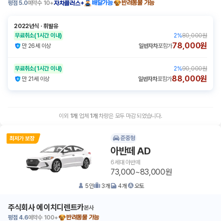
평점
5.0
예약수
10+
배달가능
반려동물 가능
자차플러스+
2022년식
ㆍ
휘발유
무료취소
(1시간 이내)
2
%
80,000원
78,000원
만 26세 이상
일반자차
포함가
무료취소
(1시간 이내)
2
%
90,000원
88,000원
만 21세 이상
일반자차
포함가
이외
1
개
업체
1
개
차량은 모두 마감 되었습니다.
준중형
아반떼 AD
6세대 아반떼
73,000~83,000원
5
인
3
개
4
개
오토
주식회사 에이치디렌트카
본사
평점
4.6
예약수
100+
반려동물 가능