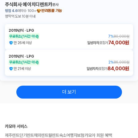
주식회사 에이치디렌트카
본사
평점
4.6
예약수
100+
반려동물 가능
명학역 도보 10분 이내
2019년식
ㆍ
LPG
무료취소
(1시간 이내)
7
%
80,000원
74,000원
만 26세 이상
일반자차
포함가
2019년식
ㆍ
LPG
무료취소
(1시간 이내)
2
%
86,000원
84,000원
만 21세 이상
일반자차
포함가
더 보기
카모아 서비스
제주렌트
단기렌트
해외렌트
월렌트
숙소
여행자보험
카모아 회원 혜택