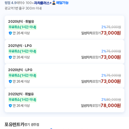
평점
4.9
예약수
100+
배달가능
자차플러스+
광교역 1번 출구 300m 이내
2020년식
ㆍ
휘발유
무료취소
(1시간 이내)
2
%
75,000원
73,000원
만 26세 이상
일반자차
포함가
2021년식
ㆍ
LPG
무료취소
(1시간 이내)
2
%
75,000원
73,000원
만 26세 이상
일반자차
포함가
2020년식
ㆍ
LPG
무료취소
(1시간 이내)
2
%
75,000원
73,000원
만 26세 이상
일반자차
포함가
2023년식
ㆍ
휘발유
무료취소
(1시간 이내)
2
%
80,000원
78,000원
만 26세 이상
일반자차
포함가
포유렌트카
경기 광주점