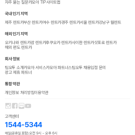
자주 묻는 질문
카모아 TIP
사이트맵
국내 인기 지역
제주 렌트카
부산 렌트카
여수 렌트카
경주 렌트카
서울 렌트카
강남구 월렌트
해외 인기 지역
오키나와 렌트카
괌 렌트카
후쿠오카 렌트카
사이판 렌트카
삿포로 렌트카
해외 편도 렌트카
회사 정보
팀오투 소개
카모아 서비스
카모아 파트너스
팀오투 채용
입점 문의
광고 제휴 파트너
통합 약관
개인정보 처리방침
이용약관
고객센터
1544-5344
매일(공휴일 포함) 오전 9시 ~ 오후 6시