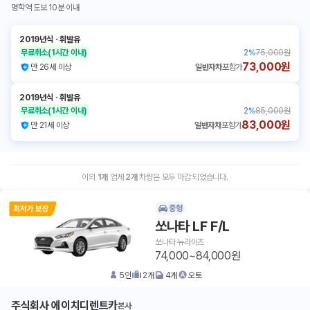
명학역 도보 10분 이내
2019년식
ㆍ
휘발유
무료취소
(1시간 이내)
2
%
75,000원
73,000원
만 26세 이상
일반자차
포함가
2019년식
ㆍ
휘발유
무료취소
(1시간 이내)
2
%
85,000원
83,000원
만 21세 이상
일반자차
포함가
이외
1
개
업체
2
개
차량은 모두 마감 되었습니다.
중형
쏘나타 LF F/L
쏘나타 뉴라이즈
74,000~84,000원
5
인
2
개
4
개
오토
주식회사 에이치디렌트카
본사