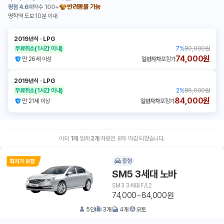
평점
4.6
예약수
100+
반려동물 가능
명학역 도보 10분 이내
2019년식
ㆍ
LPG
무료취소
(1시간 이내)
7
%
80,000원
74,000원
만 26세 이상
일반자차
포함가
2019년식
ㆍ
LPG
무료취소
(1시간 이내)
2
%
86,000원
84,000원
만 21세 이상
일반자차
포함가
이외
1
개
업체
2
개
차량은 모두 마감 되었습니다.
중형
SM5 3세대 노바
SM3 3세대 F/L2
74,000~84,000원
5
인
3
개
4
개
오토