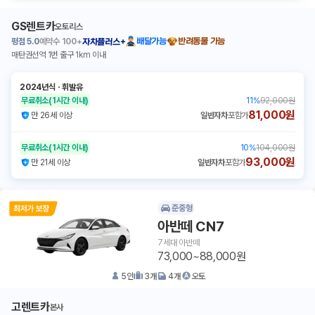
GS렌트카
오토리스
평점
5.0
예약수
100+
배달가능
반려동물 가능
자차플러스+
매탄권선역 1번 출구 1km 이내
2024년식
ㆍ
휘발유
무료취소
(1시간 이내)
11
%
92,000원
81,000원
만 26세 이상
일반자차
포함가
무료취소
(1시간 이내)
10
%
104,000원
93,000원
만 21세 이상
일반자차
포함가
준중형
아반떼 CN7
7세대 아반떼
73,000~88,000원
5
인
3
개
4
개
오토
고렌트카
본사