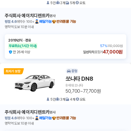
5
인
2
개
5
개
오토
주식회사 에이치디렌트카
본사
평점
4.6
예약수
100+
배달가능
반려동물 가능
명학역 도보 10분 이내
2019년식
ㆍ
경유
무료취소
(1시간 이내)
57
%
110,000원
47,000원
만 26세 이상
일반자차
포함가
중형
쏘나타 DN8
8세대 쏘나타
50,700~77,700원
5
인
3
개
4
개
오토
주식회사 에이치디렌트카
본사
평점
4.6
예약수
100+
배달가능
반려동물 가능
명학역 도보 10분 이내