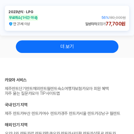
2023년식
ㆍ
LPG
무료취소
(1시간 이내)
56
%
180,000원
77,700원
만 21세 이상
일반자차
포함가
더 보기
카모아 서비스
제주렌트
단기렌트
해외렌트
월렌트
숙소
여행자보험
카모아 회원 혜택
자주 묻는 질문
카모아 TIP
사이트맵
국내 인기 지역
제주 렌트카
부산 렌트카
여수 렌트카
경주 렌트카
서울 렌트카
강남구 월렌트
해외 인기 지역
오키나와 렌트카
괌 렌트카
후쿠오카 렌트카
사이판 렌트카
삿포로 렌트카