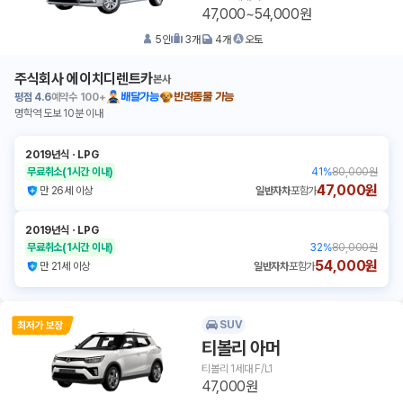
47,000~54,000원
5
인
3
개
4
개
오토
주식회사 에이치디렌트카
본사
평점
4.6
예약수
100+
배달가능
반려동물 가능
명학역 도보 10분 이내
2019년식
ㆍ
LPG
무료취소
(1시간 이내)
41
%
80,000원
47,000원
만 26세 이상
일반자차
포함가
2019년식
ㆍ
LPG
무료취소
(1시간 이내)
32
%
80,000원
54,000원
만 21세 이상
일반자차
포함가
SUV
티볼리 아머
티볼리 1세대 F/L1
47,000원