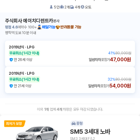
5
인
2
개
4
개
오토
주식회사 에이치디렌트카
본사
평점
4.6
예약수
100+
배달가능
반려동물 가능
명학역 도보 10분 이내
2019년식
ㆍ
LPG
무료취소
(1시간 이내)
41
%
80,000원
47,000원
만 26세 이상
일반자차
포함가
2019년식
ㆍ
LPG
무료취소
(1시간 이내)
32
%
80,000원
54,000원
만 21세 이상
일반자차
포함가
이외
1
개
업체
4
개
차량은 모두 마감 되었습니다.
중형
SM5 3세대 노바
SM3 3세대 F/L2