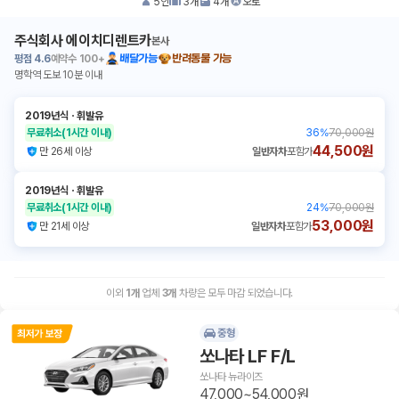
5
인
3
개
4
개
오토
주식회사 에이치디렌트카
본사
평점
4.6
예약수
100+
배달가능
반려동물 가능
명학역 도보 10분 이내
2019년식
ㆍ
휘발유
무료취소
(1시간 이내)
36
%
70,000원
44,500원
만 26세 이상
일반자차
포함가
2019년식
ㆍ
휘발유
무료취소
(1시간 이내)
24
%
70,000원
53,000원
만 21세 이상
일반자차
포함가
이외
1
개
업체
3
개
차량은 모두 마감 되었습니다.
중형
쏘나타 LF F/L
쏘나타 뉴라이즈
47,000~54,000원