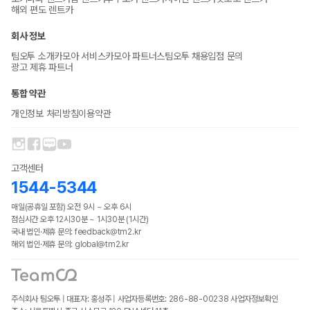
해외 편도 렌트카
회사 정보
팀오투 소개
카모아 서비스
카모아 파트너스
팀오투 채용
입점 문의
광고 제휴 파트너
통합 약관
개인정보 처리방침
이용약관
고객센터
1544-5344
매일(공휴일 포함) 오전 9시 ~ 오후 6시
점심시간 오후 12시30분 ~ 1시30분 (1시간)
국내 법인·제휴 문의: feedback@tm2.kr
해외 법인·제휴 문의: global@tm2.kr
주식회사 팀오투 | 대표자: 홍성주 | 사업자등록번호: 286-88-00238
사업자정보확인