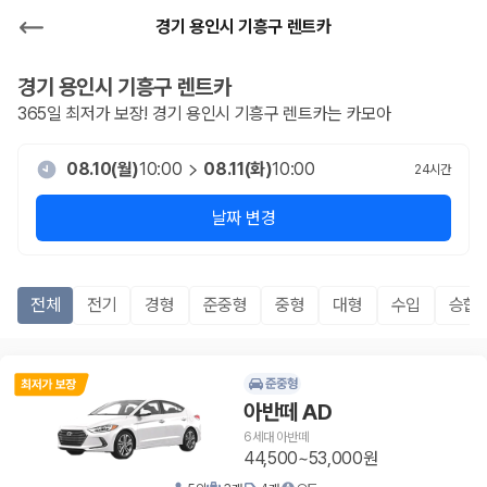
경기 용인시 기흥구 렌트카
경기 용인시 기흥구
렌트카
365일 최저가 보장!
경기 용인시 기흥구
렌트카는 카모아
08.10(월)
10:00
08.11(화)
10:00
24
시간
날짜 변경
전체
전기
경형
준중형
중형
대형
수입
승합R
준중형
아반떼 AD
6세대 아반떼
44,500~53,000원