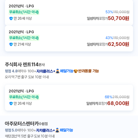
2021년식
ㆍ
LPG
무료취소
(1시간 이내)
53
%
110,000원
50,700원
만 26세 이상
일반자차
포함가
2021년식
ㆍ
LPG
무료취소
(1시간 이내)
43
%
110,000원
62,500원
만 21세 이상
일반자차
포함가
주식회사 렌트114
본사
평점
4.8
예약수
100+
배달가능
반려동물 가능
자차플러스+
오리역 7번 출구 도보 10분 이내
2021년식
ㆍ
LPG
무료취소
(1시간 이내)
68
%
215,000원
68,000원
만 26세 이상
일반자차
포함가
아주모터스렌터카
수원점
평점
5.0
예약수
100+
배달가능
자차플러스+
매탄권선역 5번 출구 도보 10분 이내