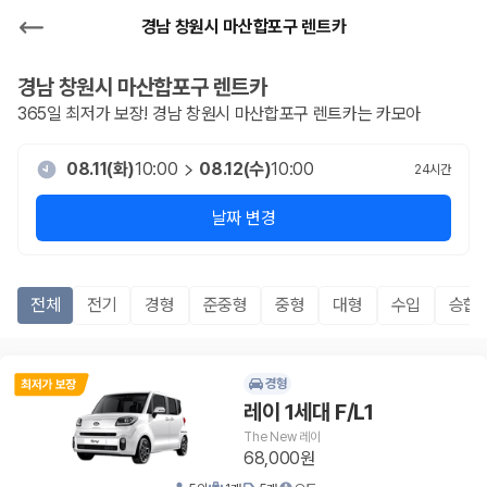
경남 창원시 마산합포구 렌트카
경남 창원시 마산합포구
렌트카
365일 최저가 보장!
경남 창원시 마산합포구
렌트카는 카모아
08.11(화)
10:00
08.12(수)
10:00
24
시간
날짜 변경
전체
전기
경형
준중형
중형
대형
수입
승합R
경형
레이 1세대 F/L1
The New 레이
68,000원