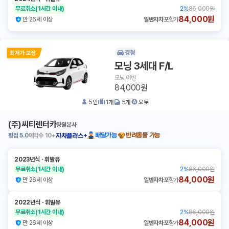
무료취소
(1시간 이내)
2
%
86,000원
84,000원
만 26세 이상
일반자차
포함가
경형
모닝 3세대 F/L
모닝 어반
84,000원
5
인
1
개
5
개
오토
(주)씨티렌터카
창원본사
평점
5.0
예약수
10+
배달가능
반려동물 가능
자차플러스+
2023년식
ㆍ
휘발유
무료취소
(1시간 이내)
2
%
86,000원
84,000원
만 26세 이상
일반자차
포함가
2022년식
ㆍ
휘발유
무료취소
(1시간 이내)
2
%
86,000원
84,000원
만 26세 이상
일반자차
포함가