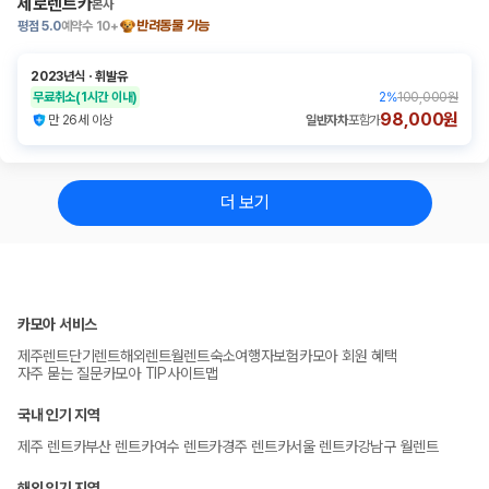
제로렌트카
본사
평점
5.0
예약수
10+
반려동물 가능
2023년식
ㆍ
휘발유
무료취소
(1시간 이내)
2
%
100,000원
98,000원
만 26세 이상
일반자차
포함가
더 보기
카모아 서비스
제주렌트
단기렌트
해외렌트
월렌트
숙소
여행자보험
카모아 회원 혜택
자주 묻는 질문
카모아 TIP
사이트맵
국내 인기 지역
제주 렌트카
부산 렌트카
여수 렌트카
경주 렌트카
서울 렌트카
강남구 월렌트
해외 인기 지역