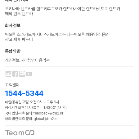
오키나와 렌트카
괌 렌트카
후쿠오카 렌트카
사이판 렌트카
삿포로 렌트카
해외 편도 렌트카
회사 정보
팀오투 소개
카모아 서비스
카모아 파트너스
팀오투 채용
입점 문의
광고 제휴 파트너
통합 약관
개인정보 처리방침
이용약관
고객센터
1544-5344
매일(공휴일 포함) 오전 9시 ~ 오후 6시
점심시간 오후 12시30분 ~ 1시30분 (1시간)
국내 법인·제휴 문의: feedback@tm2.kr
해외 법인·제휴 문의: global@tm2.kr