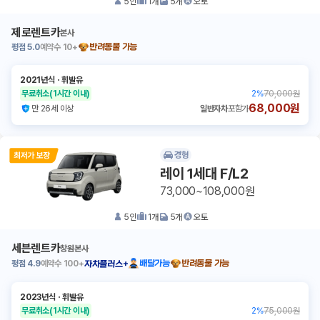
5
인
1
개
5
개
오토
제로렌트카
본사
평점
5.0
예약수
10+
반려동물 가능
2021년식
ㆍ
휘발유
무료취소
(1시간 이내)
2
%
70,000원
68,000원
만 26세 이상
일반자차
포함가
경형
레이 1세대 F/L2
73,000~108,000원
5
인
1
개
5
개
오토
세븐렌트카
창원본사
평점
4.9
예약수
100+
배달가능
반려동물 가능
자차플러스+
2023년식
ㆍ
휘발유
무료취소
(1시간 이내)
2
%
75,000원