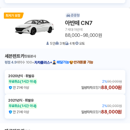
준중형
아반떼 CN7
7세대 아반떼
88,000~98,000원
5
인
3
개
4
개
오토
세븐렌트카
창원본사
평점
4.9
예약수
100+
배달가능
반려동물 가능
자차플러스+
2020년식
ㆍ
휘발유
무료취소
(1시간 이내)
2
%
90,000원
88,000원
만 21세 이상
일반자차
포함가
2021년식
ㆍ
휘발유
무료취소
(1시간 이내)
2
%
90,000원
88,000원
만 21세 이상
일반자차
포함가