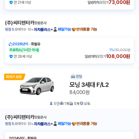
73,000원
만 21세 이상
일반자차
포함가
(주)씨티렌터카
창원본사
평점
5.0
예약수
10+
배달가능
반려동물 가능
자차플러스+
2026년식
ㆍ
휘발유
무료취소
(1시간 이내)
1
%
110,000원
108,000원
만 26세 이상
일반자차
포함가
경형
모닝 3세대 F/L2
84,000원
5
인
1
개
5
개
오토
(주)씨티렌터카
창원본사
평점
5.0
예약수
10+
배달가능
반려동물 가능
자차플러스+
2024년식
ㆍ
휘발유