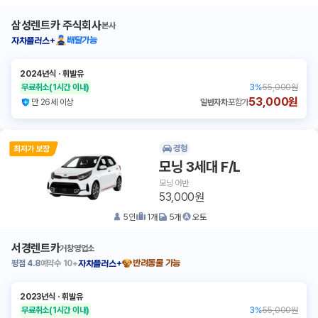
삼성렌트카 주식회사
본사
배달가능
자차플러스+
2024년식
ㆍ
휘발유
무료취소
(1시간 이내)
3
%
55,000원
53,000원
만 26세 이상
일반자차
포함가
경형
모닝 3세대 F/L
모닝 어반
53,000원
5
인
1
개
5
개
오토
서경렌트카
거창영업소
평점
4.8
예약수
10+
반려동물 가능
자차플러스+
2023년식
ㆍ
휘발유
무료취소
(1시간 이내)
3
%
55,000원