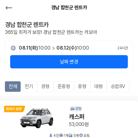
경남 합천군 렌트카
경남 합천군
렌트카
365일 최저가 보장!
경남 합천군
렌트카는 카모아
08.11(화)
10:00
08.12(수)
10:00
24
시간
날짜 변경
전체
전기
경형
준중형
중형
대형
승합RV
S
경형
캐스퍼
53,000원
4
인
1
개
5
개
오토