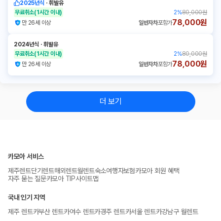
2025년식
ㆍ
휘발유
무료취소
(1시간 이내)
2
%
80,000원
78,000원
만 26세 이상
일반자차
포함가
2024년식
ㆍ
휘발유
무료취소
(1시간 이내)
2
%
80,000원
78,000원
만 26세 이상
일반자차
포함가
더 보기
카모아 서비스
제주렌트
단기렌트
해외렌트
월렌트
숙소
여행자보험
카모아 회원 혜택
자주 묻는 질문
카모아 TIP
사이트맵
국내 인기 지역
제주 렌트카
부산 렌트카
여수 렌트카
경주 렌트카
서울 렌트카
강남구 월렌트