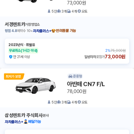
73,000원
5
인
3
개
4
개
오토
서경렌트카
거창영업소
평점
4.8
예약수
10+
반려동물 가능
자차플러스+
2023년식
ㆍ
휘발유
무료취소
(1시간 이내)
2
%
75,000원
73,000원
만 21세 이상
일반자차
포함가
준중형
아반떼 CN7 F/L
78,000원
5
인
3
개
4
개
오토
삼성렌트카 주식회사
본사
배달가능
자차플러스+