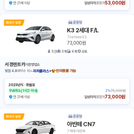
53,000원
만 21세 이상
일반자차
포함가
준중형
K3 2세대 F/L
The New K3
73,000원
5
인
3
개
4
개
오토
서경렌트카
거창영업소
평점
4.8
예약수
10+
반려동물 가능
자차플러스+
2023년식
ㆍ
휘발유
무료취소
(1시간 이내)
2
%
75,000원
73,000원
만 21세 이상
일반자차
포함가
준중형
아반떼 CN7
7세대 아반떼