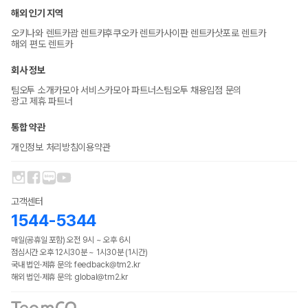
해외 인기 지역
오키나와 렌트카
괌 렌트카
후쿠오카 렌트카
사이판 렌트카
삿포로 렌트카
해외 편도 렌트카
회사 정보
팀오투 소개
카모아 서비스
카모아 파트너스
팀오투 채용
입점 문의
광고 제휴 파트너
통합 약관
개인정보 처리방침
이용약관
고객센터
1544-5344
매일(공휴일 포함) 오전 9시 ~ 오후 6시
점심시간 오후 12시30분 ~ 1시30분 (1시간)
국내 법인·제휴 문의: feedback@tm2.kr
해외 법인·제휴 문의: global@tm2.kr