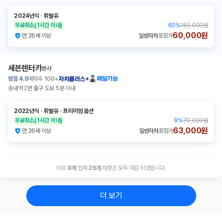
2024년식
ㆍ
휘발유
무료취소
(1시간 이내)
60
%
150,000원
60,000원
만 26세 이상
일반자차
포함가
세븐렌터카
본사
평점
4.9
예약수
100+
배달가능
자차플러스+
송내역 2번 출구 도보 5분 이내
2022년식
ㆍ
휘발유
ㆍ
프리미엄 옵션
무료취소
(1시간 이내)
9
%
70,000원
63,000원
만 26세 이상
일반자차
포함가
이외
8
개
업체
26
개
차량은 모두 마감 되었습니다.
더 보기