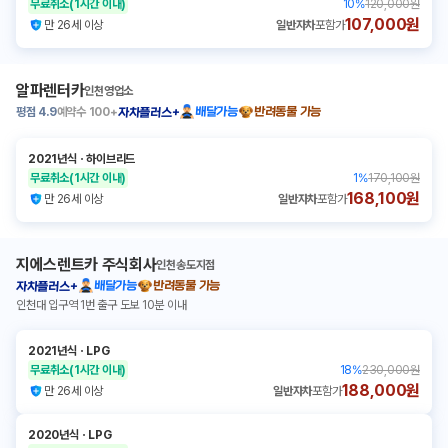
무료취소
(1시간 이내)
10
%
120,000원
107,000원
만 26세 이상
일반자차
포함가
알파렌터카
인천영업소
평점
4.9
예약수
100+
배달가능
반려동물 가능
자차플러스+
2021년식
ㆍ
하이브리드
무료취소
(1시간 이내)
1
%
170,100원
168,100원
만 26세 이상
일반자차
포함가
지에스렌트카 주식회사
인천송도지점
배달가능
반려동물 가능
자차플러스+
인천대 입구역 1번 출구 도보 10분 이내
2021년식
ㆍ
LPG
무료취소
(1시간 이내)
18
%
230,000원
188,000원
만 26세 이상
일반자차
포함가
2020년식
ㆍ
LPG