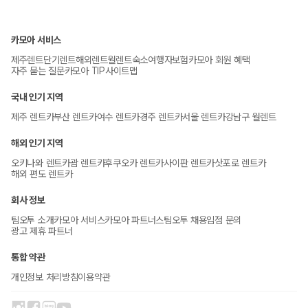
카모아 서비스
제주렌트
단기렌트
해외렌트
월렌트
숙소
여행자보험
카모아 회원 혜택
자주 묻는 질문
카모아 TIP
사이트맵
국내 인기 지역
제주 렌트카
부산 렌트카
여수 렌트카
경주 렌트카
서울 렌트카
강남구 월렌트
해외 인기 지역
오키나와 렌트카
괌 렌트카
후쿠오카 렌트카
사이판 렌트카
삿포로 렌트카
해외 편도 렌트카
회사 정보
팀오투 소개
카모아 서비스
카모아 파트너스
팀오투 채용
입점 문의
광고 제휴 파트너
통합 약관
개인정보 처리방침
이용약관