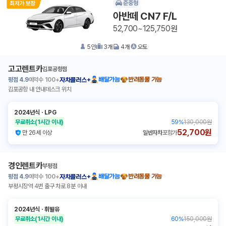
준중형
아반떼 CN7 F/L
52,700~125,750원
5
인
3
개
4
개
오토
고고렌트카
김포공항점
평점
4.9
예약수
100+
배달가능
반려동물 가능
자차플러스+
김포공항 내 안내데스크 위치
2024년식
ㆍ
LPG
무료취소
(1시간 이내)
59
%
130,000원
52,700원
만 26세 이상
일반자차
포함가
경인렌트카
부평점
평점
4.9
예약수
100+
배달가능
반려동물 가능
자차플러스+
부평시장역 4번 출구 차로 8분 이내
2024년식
ㆍ
휘발유
무료취소
(1시간 이내)
60
%
150,000원