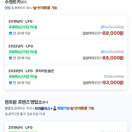
수렌트카
본사
평점
4.9
예약수
50+
반려동물 가능
2019년식
ㆍ
LPG
무료취소
(1시간 이내)
26
%
120,000원
88,000원
만 26세 이상
일반자차
포함가
2022년식
ㆍ
LPG
무료취소
(1시간 이내)
26
%
120,000원
88,000원
만 26세 이상
일반자차
포함가
2023년식
ㆍ
LPG
ㆍ
프리미엄 옵션
무료취소
(1시간 이내)
2
%
95,000원
93,000원
만 26세 이상
일반자차
포함가
렌트원 프렌즈영업소
본사
평점
5.0
예약수
100+
배달가능
반려동물 가능
자차플러스+
송내역 2번 출구 도보 8분 이내
2019년식
ㆍ
LPG