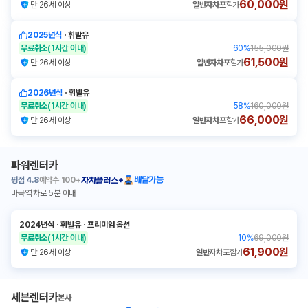
60,000원
만 26세 이상
일반자차
포함가
2025년식
ㆍ
휘발유
무료취소
(1시간 이내)
60
%
155,000원
61,500원
만 26세 이상
일반자차
포함가
2026년식
ㆍ
휘발유
무료취소
(1시간 이내)
58
%
160,000원
66,000원
만 26세 이상
일반자차
포함가
파워렌터카
평점
4.8
예약수
100+
배달가능
자차플러스+
마곡역 차로 5분 이내
2024년식
ㆍ
휘발유
ㆍ
프리미엄 옵션
무료취소
(1시간 이내)
10
%
69,000원
61,900원
만 26세 이상
일반자차
포함가
세븐렌터카
본사