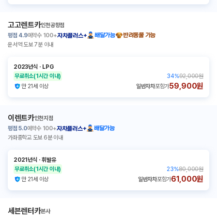
고고렌트카
인천공항점
평점
4.9
예약수
100+
배달가능
반려동물 가능
자차플러스+
운서역 도보 7분 이내
2023년식
ㆍ
LPG
무료취소
(1시간 이내)
34
%
92,000원
59,900원
만 21세 이상
일반자차
포함가
이렌트카
인천지점
평점
5.0
예약수
100+
배달가능
자차플러스+
가좌중학교 도보 6분 이내
2021년식
ㆍ
휘발유
무료취소
(1시간 이내)
23
%
80,000원
61,000원
만 21세 이상
일반자차
포함가
세븐렌터카
본사