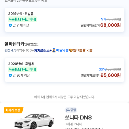
호구포역 2번 출구 도보 5분 이내
2019년식
ㆍ
휘발유
무료취소
(1시간 이내)
9
%
75,000원
68,000원
만 21세 이상
일반자차
포함가
알파렌터카
인천영업소
평점
4.9
예약수
100+
배달가능
반려동물 가능
자차플러스+
2020년식
ㆍ
휘발유
무료취소
(1시간 이내)
36
%
150,100원
95,600원
만 26세 이상
일반자차
포함가
이외
1
개
업체
2
개
차량은 모두 마감 되었습니다.
중형
쏘나타 DN8
8세대 쏘나타