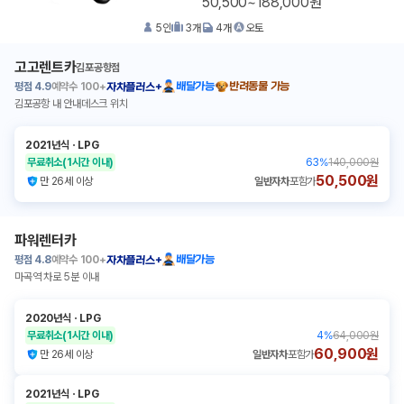
50,500~188,000원
5
인
3
개
4
개
오토
고고렌트카
김포공항점
평점
4.9
예약수
100+
배달가능
반려동물 가능
자차플러스+
김포공항 내 안내데스크 위치
2021년식
ㆍ
LPG
무료취소
(1시간 이내)
63
%
140,000원
50,500원
만 26세 이상
일반자차
포함가
파워렌터카
평점
4.8
예약수
100+
배달가능
자차플러스+
마곡역 차로 5분 이내
2020년식
ㆍ
LPG
무료취소
(1시간 이내)
4
%
64,000원
60,900원
만 26세 이상
일반자차
포함가
2021년식
ㆍ
LPG