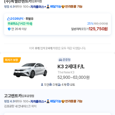
(주)특별한렌트카
김포지점
평점
4.9
예약수
100+
배달가능
반려동물 가능
자차플러스+
2026년식
ㆍ
휘발유
무료취소
(1시간 이내)
25
%
169,000원
125,750원
만 26세 이상
일반자차
포함가
이외
8
개
업체
24
개
차량은 모두 마감 되었습니다.
준중형
K3 2세대 F/L
The New K3
52,900~63,000원
5
인
3
개
4
개
오토
고고렌트카
김포공항점
평점
4.9
예약수
100+
배달가능
반려동물 가능
자차플러스+
김포공항 내 안내데스크 위치