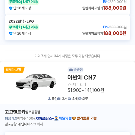
무료취소
(1시간 이내)
18
%
230,000원
188,000원
만 26세 이상
일반자차
포함가
2022년식
ㆍ
LPG
무료취소
(1시간 이내)
18
%
230,000원
188,000원
만 26세 이상
일반자차
포함가
이외
7
개
업체
34
개
차량은 모두 마감 되었습니다.
준중형
아반떼 CN7
7세대 아반떼
51,900~141,100원
5
인
3
개
4
개
오토
고고렌트카
김포공항점
평점
4.9
예약수
100+
배달가능
반려동물 가능
자차플러스+
김포공항 내 안내데스크 위치