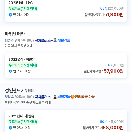
2023년식
ㆍ
LPG
무료취소
(1시간 이내)
56
%
120,000원
51,900원
만 21세 이상
일반자차
포함가
파워렌터카
평점
4.8
예약수
100+
배달가능
자차플러스+
마곡역 차로 5분 이내
2022년식
ㆍ
휘발유
무료취소
(1시간 이내)
5
%
61,000원
57,900원
만 26세 이상
일반자차
포함가
경인렌트카
부평점
평점
4.9
예약수
100+
배달가능
반려동물 가능
자차플러스+
부평시장역 4번 출구 차로 8분 이내
2021년식
ㆍ
휘발유
무료취소
(1시간 이내)
60
%
145,000원
58,000원
만 26세 이상
일반자차
포함가