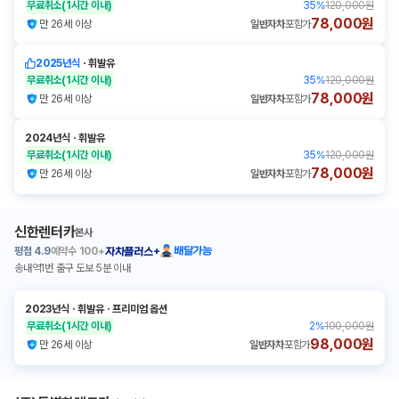
무료취소
(1시간 이내)
35
%
120,000원
78,000원
만 26세 이상
일반자차
포함가
2025년식
ㆍ
휘발유
무료취소
(1시간 이내)
35
%
120,000원
78,000원
만 26세 이상
일반자차
포함가
2024년식
ㆍ
휘발유
무료취소
(1시간 이내)
35
%
120,000원
78,000원
만 26세 이상
일반자차
포함가
신한렌터카
본사
평점
4.9
예약수
100+
배달가능
자차플러스+
송내역1번 출구 도보 5분 이내
2023년식
ㆍ
휘발유
ㆍ
프리미엄 옵션
무료취소
(1시간 이내)
2
%
100,000원
98,000원
만 26세 이상
일반자차
포함가