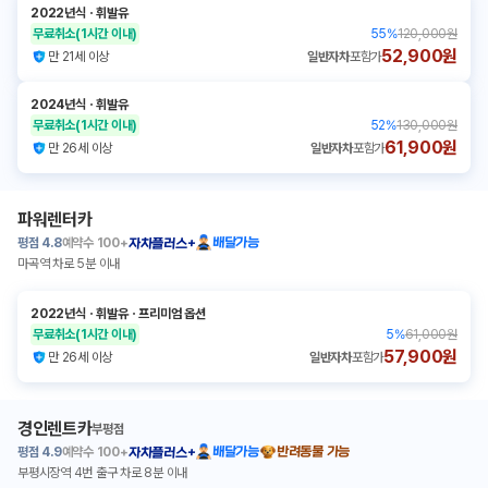
2022년식
ㆍ
휘발유
무료취소
(1시간 이내)
55
%
120,000원
52,900원
만 21세 이상
일반자차
포함가
2024년식
ㆍ
휘발유
무료취소
(1시간 이내)
52
%
130,000원
61,900원
만 26세 이상
일반자차
포함가
파워렌터카
평점
4.8
예약수
100+
배달가능
자차플러스+
마곡역 차로 5분 이내
2022년식
ㆍ
휘발유
ㆍ
프리미엄 옵션
무료취소
(1시간 이내)
5
%
61,000원
57,900원
만 26세 이상
일반자차
포함가
경인렌트카
부평점
평점
4.9
예약수
100+
배달가능
반려동물 가능
자차플러스+
부평시장역 4번 출구 차로 8분 이내