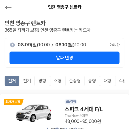
인천 영종구 렌트카
인천 영종구
렌트카
365일 최저가 보장!
인천 영종구
렌트카는 카모아
08.09(일)
10:00
08.10(월)
10:00
24
시간
날짜 변경
전체
전기
경형
소형
준중형
중형
대형
수입
경형
스파크 4세대 F/L
The New 스파크
48,000~95,600원