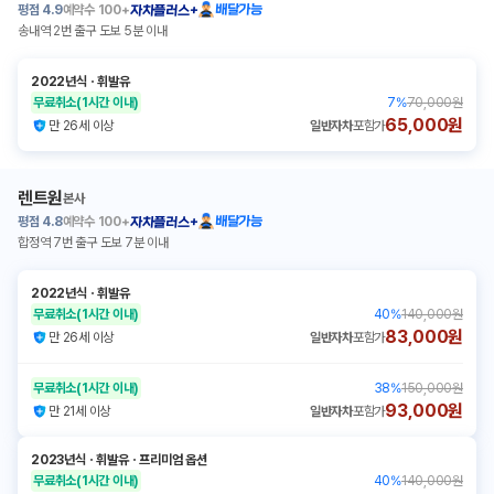
평점
4.9
예약수
100+
배달가능
자차플러스+
송내역 2번 출구 도보 5분 이내
2022년식
ㆍ
휘발유
무료취소
(1시간 이내)
7
%
70,000원
65,000원
만 26세 이상
일반자차
포함가
렌트원
본사
평점
4.8
예약수
100+
배달가능
자차플러스+
합정역 7번 출구 도보 7분 이내
2022년식
ㆍ
휘발유
무료취소
(1시간 이내)
40
%
140,000원
83,000원
만 26세 이상
일반자차
포함가
무료취소
(1시간 이내)
38
%
150,000원
93,000원
만 21세 이상
일반자차
포함가
2023년식
ㆍ
휘발유
ㆍ
프리미엄 옵션
무료취소
(1시간 이내)
40
%
140,000원