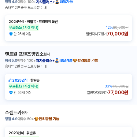
평점
4.9
예약수
100+
배달가능
자차플러스+
송내역 2번 출구 도보 5분 이내
2024년식
ㆍ
휘발유
ㆍ
프리미엄 옵션
무료취소
(1시간 이내)
12
%
80,000원
70,000원
만 26세 이상
일반자차
포함가
렌트원 프렌즈영업소
본사
평점
5.0
예약수
100+
배달가능
반려동물 가능
자차플러스+
송내역 2번 출구 도보 8분 이내
2025년식
ㆍ
휘발유
무료취소
(1시간 이내)
33
%
115,000원
77,000원
만 26세 이상
일반자차
포함가
수렌트카
본사
평점
4.9
예약수
50+
반려동물 가능
2023년식
ㆍ
휘발유