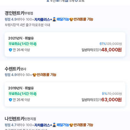
4
인
1
개
5
개
오토
경인렌트카
부평점
평점
4.9
예약수
100+
배달가능
반려동물 가능
자차플러스+
부평시장역 4번 출구 차로 8분 이내
2021년식
ㆍ
휘발유
무료취소
(1시간 이내)
61
%
125,000원
48,000원
만 26세 이상
일반자차
포함가
수렌트카
본사
평점
4.9
예약수
50+
반려동물 가능
2019년식
ㆍ
휘발유
무료취소
(1시간 이내)
9
%
70,000원
63,000원
만 26세 이상
일반자차
포함가
나인렌트카
인천지점
평점
4.7
예약수
100+
배달가능
반려동물 가능
자차플러스+