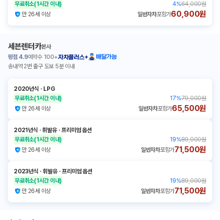
무료취소
(1시간 이내)
4
%
64,000원
60,900원
만 26세 이상
일반자차
포함가
세븐렌터카
본사
평점
4.9
예약수
100+
배달가능
자차플러스+
송내역 2번 출구 도보 5분 이내
2020년식
ㆍ
LPG
무료취소
(1시간 이내)
17
%
79,000원
65,500원
만 26세 이상
일반자차
포함가
2021년식
ㆍ
휘발유
ㆍ
프리미엄 옵션
무료취소
(1시간 이내)
19
%
89,000원
71,500원
만 26세 이상
일반자차
포함가
2023년식
ㆍ
휘발유
ㆍ
프리미엄 옵션
무료취소
(1시간 이내)
19
%
89,000원
71,500원
만 26세 이상
일반자차
포함가