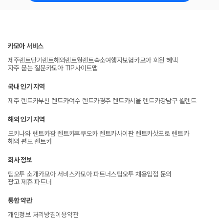
카모아 서비스
제주렌트
단기렌트
해외렌트
월렌트
숙소
여행자보험
카모아 회원 혜택
자주 묻는 질문
카모아 TIP
사이트맵
국내 인기 지역
제주 렌트카
부산 렌트카
여수 렌트카
경주 렌트카
서울 렌트카
강남구 월렌트
해외 인기 지역
오키나와 렌트카
괌 렌트카
후쿠오카 렌트카
사이판 렌트카
삿포로 렌트카
해외 편도 렌트카
회사 정보
팀오투 소개
카모아 서비스
카모아 파트너스
팀오투 채용
입점 문의
광고 제휴 파트너
통합 약관
개인정보 처리방침
이용약관