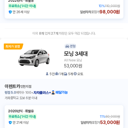
2022년식
ㆍ
휘발유
무료취소
(1시간 이내)
10
%
110,000원
98,000원
만 26세 이상
일반자차
포함가
이외
8
개
업체
27
개
차량은 모두 마감 되었습니다.
경형
모닝 3세대
All New 모닝
53,000원
5
인
1
개
5
개
오토
이렌트카
인천지점
평점
5.0
예약수
100+
배달가능
자차플러스+
가좌중학교 도보 6분 이내
2020년식
ㆍ
휘발유
무료취소
(1시간 이내)
11
%
60,000원
53,000원
만 21세 이상
일반자차
포함가