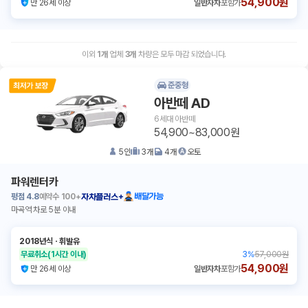
54,900원
만 26세 이상
일반자차
포함가
이외
1
개
업체
3
개
차량은 모두 마감 되었습니다.
준중형
아반떼 AD
6세대 아반떼
54,900~83,000원
5
인
3
개
4
개
오토
파워렌터카
평점
4.8
예약수
100+
배달가능
자차플러스+
마곡역 차로 5분 이내
2018년식
ㆍ
휘발유
무료취소
(1시간 이내)
3
%
57,000원
54,900원
만 26세 이상
일반자차
포함가