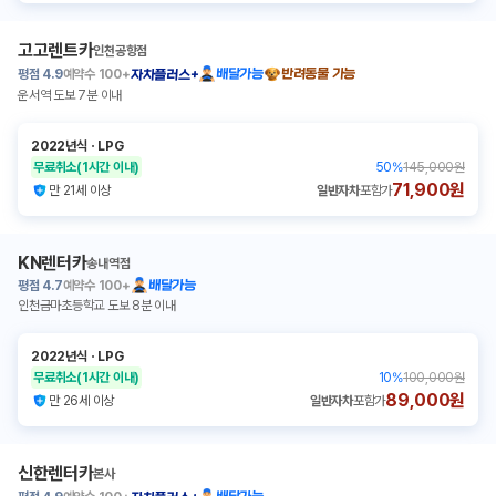
고고렌트카
인천공항점
평점
4.9
예약수
100+
배달가능
반려동물 가능
자차플러스+
운서역 도보 7분 이내
2022년식
ㆍ
LPG
무료취소
(1시간 이내)
50
%
145,000원
71,900원
만 21세 이상
일반자차
포함가
KN렌터카
송내역점
평점
4.7
예약수
100+
배달가능
인천금마초등학교 도보 8분 이내
2022년식
ㆍ
LPG
무료취소
(1시간 이내)
10
%
100,000원
89,000원
만 26세 이상
일반자차
포함가
신한렌터카
본사