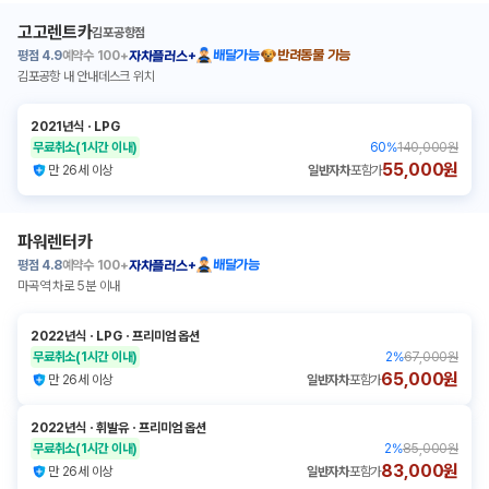
고고렌트카
김포공항점
평점
4.9
예약수
100+
배달가능
반려동물 가능
자차플러스+
김포공항 내 안내데스크 위치
2021년식
ㆍ
LPG
무료취소
(1시간 이내)
60
%
140,000원
55,000원
만 26세 이상
일반자차
포함가
파워렌터카
평점
4.8
예약수
100+
배달가능
자차플러스+
마곡역 차로 5분 이내
2022년식
ㆍ
LPG
ㆍ
프리미엄 옵션
무료취소
(1시간 이내)
2
%
67,000원
65,000원
만 26세 이상
일반자차
포함가
2022년식
ㆍ
휘발유
ㆍ
프리미엄 옵션
무료취소
(1시간 이내)
2
%
85,000원
83,000원
만 26세 이상
일반자차
포함가