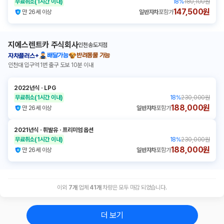
무료취소
(1시간 이내)
18
%
180,100원
147,500원
만 26세 이상
일반자차
포함가
지에스렌트카 주식회사
인천송도지점
배달가능
반려동물 가능
자차플러스+
인천대 입구역 1번 출구 도보 10분 이내
2022년식
ㆍ
LPG
무료취소
(1시간 이내)
18
%
230,000원
188,000원
만 26세 이상
일반자차
포함가
2021년식
ㆍ
휘발유
ㆍ
프리미엄 옵션
무료취소
(1시간 이내)
18
%
230,000원
188,000원
만 26세 이상
일반자차
포함가
이외
7
개
업체
41
개
차량은 모두 마감 되었습니다.
더 보기