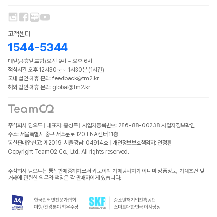
고객센터
1544-5344
매일(공휴일 포함) 오전 9시 ~ 오후 6시
점심시간 오후 12시30분 ~ 1시30분 (1시간)
국내 법인·제휴 문의: feedback@tm2.kr
해외 법인·제휴 문의: global@tm2.kr
주식회사 팀오투 | 대표자: 홍성주 | 사업자등록번호: 286-88-00238
사업자정보확인
주소: 서울특별시 중구 서소문로 120 ENA센터 11층
통신판매업신고: 제2019-서울강남-04914호 | 개인정보보호책임자: 인정환
Copyright TeamO2 Co., Ltd. All rights reserved.
주식회사 팀오투는 통신판매중개자로서 카모아의 거래당사자가 아니며 상품정보, 거래조건 및
거래에 관련한 의무와 책임은 각 판매자에게 있습니다.