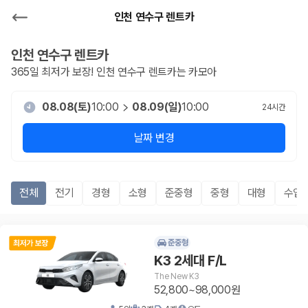
인천 연수구 렌트카
인천 연수구
렌트카
365일 최저가 보장!
인천 연수구
렌트카는 카모아
08.08(토)
10:00
08.09(일)
10:00
24
시간
날짜 변경
전체
전기
경형
소형
준중형
중형
대형
수입
준중형
K3 2세대 F/L
The New K3
52,800~98,000원