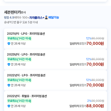
세븐렌터카
본사
평점
4.9
예약수
100+
배달가능
자차플러스+
송내역 2번 출구 도보 5분 이내
2021년식
ㆍ
LPG
ㆍ
프리미엄 옵션
무료취소
(1시간 이내)
12
%
80,000원
70,000원
만 26세 이상
일반자차
포함가
2023년식
ㆍ
LPG
ㆍ
프리미엄 옵션
무료취소
(1시간 이내)
12
%
80,000원
70,000원
만 26세 이상
일반자차
포함가
2022년식
ㆍ
LPG
ㆍ
프리미엄 옵션
무료취소
(1시간 이내)
12
%
80,000원
70,000원
만 26세 이상
일반자차
포함가
2022년식
ㆍ
휘발유
ㆍ
프리미엄 옵션
무료취소
(1시간 이내)
2
%
90,000원
88,000원
만 26세 이상
일반자차
포함가