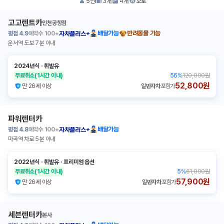
5
인
3
개
4
개
오토
고고렌트카
인천공항점
평점
4.9
예약수
100+
배달가능
반려동물 가능
자차플러스+
운서역 도보 7분 이내
2024년식
ㆍ
휘발유
무료취소
(1시간 이내)
56
%
120,000원
52,800원
만 26세 이상
일반자차
포함가
파워렌터카
평점
4.8
예약수
100+
배달가능
자차플러스+
마곡역 차로 5분 이내
2022년식
ㆍ
휘발유
ㆍ
프리미엄 옵션
무료취소
(1시간 이내)
5
%
61,000원
57,900원
만 26세 이상
일반자차
포함가
세븐렌터카
본사