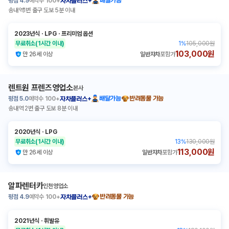
평점
4.9
예약수
100+
배달가능
자차플러스+
송내역1번 출구 도보 5분 이내
2023년식
ㆍ
LPG
ㆍ
프리미엄 옵션
무료취소
(1시간 이내)
1
%
105,000원
103,000원
만 26세 이상
일반자차
포함가
렌트원 프렌즈영업소
본사
평점
5.0
예약수
100+
배달가능
반려동물 가능
자차플러스+
송내역 2번 출구 도보 8분 이내
2020년식
ㆍ
LPG
무료취소
(1시간 이내)
13
%
130,000원
113,000원
만 26세 이상
일반자차
포함가
알파렌터카
인천영업소
평점
4.9
예약수
100+
반려동물 가능
자차플러스+
2021년식
ㆍ
휘발유