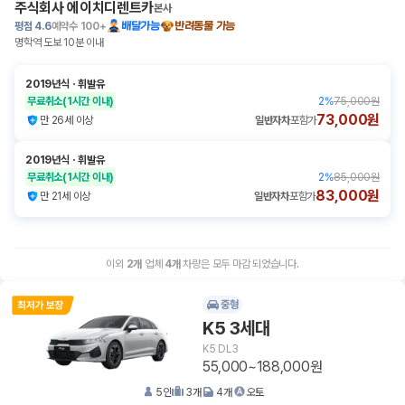
주식회사 에이치디렌트카
본사
평점
4.6
예약수
100+
배달가능
반려동물 가능
명학역 도보 10분 이내
2019년식
ㆍ
휘발유
무료취소
(1시간 이내)
2
%
75,000원
73,000원
만 26세 이상
일반자차
포함가
2019년식
ㆍ
휘발유
무료취소
(1시간 이내)
2
%
85,000원
83,000원
만 21세 이상
일반자차
포함가
이외
2
개
업체
4
개
차량은 모두 마감 되었습니다.
중형
K5 3세대
K5 DL3
55,000~188,000원
5
인
3
개
4
개
오토