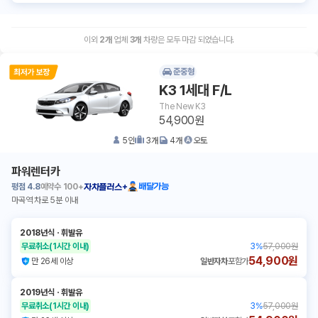
이외
2
개
업체
3
개
차량은 모두 마감 되었습니다.
준중형
K3 1세대 F/L
The New K3
54,900원
5
인
3
개
4
개
오토
파워렌터카
평점
4.8
예약수
100+
배달가능
자차플러스+
마곡역 차로 5분 이내
2018년식
ㆍ
휘발유
무료취소
(1시간 이내)
3
%
57,000원
54,900원
만 26세 이상
일반자차
포함가
2019년식
ㆍ
휘발유
무료취소
(1시간 이내)
3
%
57,000원