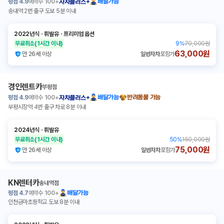
평점
4.9
예약수
100+
배달가능
자차플러스+
송내역 2번 출구 도보 5분 이내
2022년식
ㆍ
휘발유
ㆍ
프리미엄 옵션
무료취소
(1시간 이내)
9
%
70,000원
63,000원
만 26세 이상
일반자차
포함가
경인렌트카
부평점
평점
4.9
예약수
100+
배달가능
반려동물 가능
자차플러스+
부평시장역 4번 출구 차로 8분 이내
2024년식
ㆍ
휘발유
무료취소
(1시간 이내)
50
%
150,000원
75,000원
만 26세 이상
일반자차
포함가
KN렌터카
송내역점
평점
4.7
예약수
100+
배달가능
인천금마초등학교 도보 8분 이내