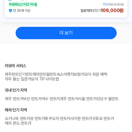
무료취소
(1시간 이내)
1
%
108,000원
106,000원
만 26세 이상
일반자차
포함가
더 보기
카모아 서비스
제주렌트
단기렌트
해외렌트
월렌트
숙소
여행자보험
카모아 회원 혜택
자주 묻는 질문
카모아 TIP
사이트맵
국내 인기 지역
제주 렌트카
부산 렌트카
여수 렌트카
경주 렌트카
서울 렌트카
강남구 월렌트
해외 인기 지역
오키나와 렌트카
괌 렌트카
후쿠오카 렌트카
사이판 렌트카
삿포로 렌트카
해외 편도 렌트카