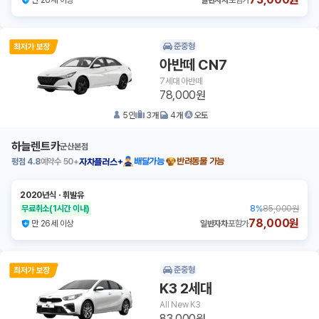
만 26세 이상
일반자차
포함가
준중형
아반떼 CN7
7세대 아반떼
78,000원
5
인
3
개
4
개
오토
하늘렌트카
군산본점
평점
4.8
예약수
50+
배달가능
반려동물 가능
자차플러스+
2020년식
ㆍ
휘발유
무료취소
(1시간 이내)
8
%
85,000원
78,000원
만 26세 이상
일반자차
포함가
준중형
K3 2세대
All New K3
83,000원