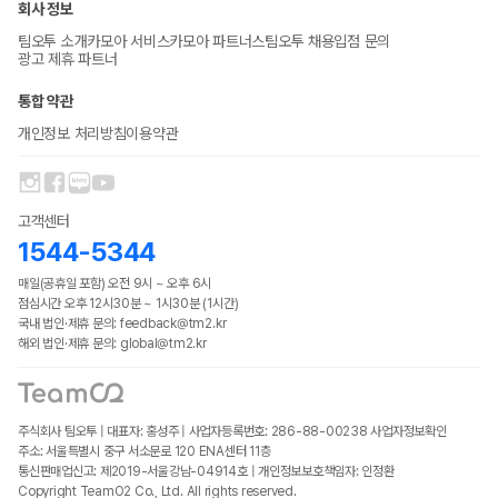
회사 정보
팀오투 소개
카모아 서비스
카모아 파트너스
팀오투 채용
입점 문의
광고 제휴 파트너
통합 약관
개인정보 처리방침
이용약관
고객센터
1544-5344
매일(공휴일 포함) 오전 9시 ~ 오후 6시
점심시간 오후 12시30분 ~ 1시30분 (1시간)
국내 법인·제휴 문의: feedback@tm2.kr
해외 법인·제휴 문의: global@tm2.kr
주식회사 팀오투 | 대표자: 홍성주 | 사업자등록번호: 286-88-00238
사업자정보확인
주소: 서울특별시 중구 서소문로 120 ENA센터 11층
통신판매업신고: 제2019-서울강남-04914호 | 개인정보보호책임자: 인정환
Copyright TeamO2 Co., Ltd. All rights reserved.