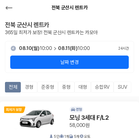
전북 군산시 렌트카
전북 군산시
렌트카
365일 최저가 보장!
전북 군산시
렌트카는 카모아
08.10(월)
10:00
08.11(화)
10:00
24
시간
날짜 변경
전체
경형
준중형
중형
대형
승합RV
SUV
경형
모닝 3세대 F/L2
58,000원
5
인
1
개
5
개
오토