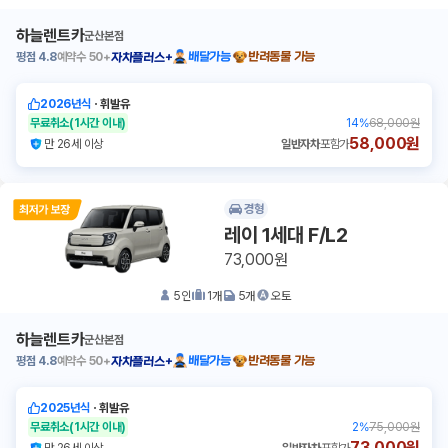
하늘렌트카
군산본점
평점
4.8
예약수
50+
배달가능
반려동물 가능
자차플러스+
2026년식
ㆍ
휘발유
무료취소
(1시간 이내)
14
%
68,000원
58,000원
만 26세 이상
일반자차
포함가
경형
레이 1세대 F/L2
73,000원
5
인
1
개
5
개
오토
하늘렌트카
군산본점
평점
4.8
예약수
50+
배달가능
반려동물 가능
자차플러스+
2025년식
ㆍ
휘발유
무료취소
(1시간 이내)
2
%
75,000원
73,000원