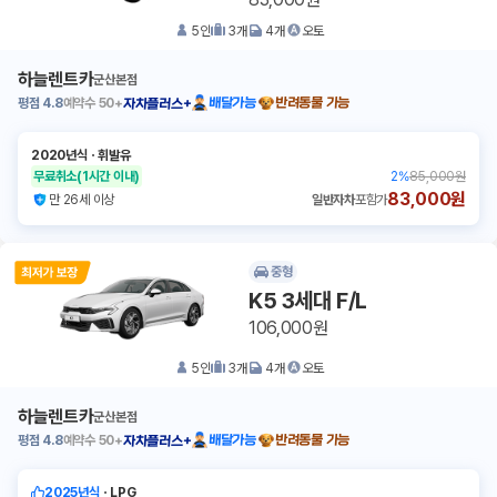
5
인
3
개
4
개
오토
하늘렌트카
군산본점
평점
4.8
예약수
50+
배달가능
반려동물 가능
자차플러스+
2020년식
ㆍ
휘발유
무료취소
(1시간 이내)
2
%
85,000원
83,000원
만 26세 이상
일반자차
포함가
중형
K5 3세대 F/L
106,000원
5
인
3
개
4
개
오토
하늘렌트카
군산본점
평점
4.8
예약수
50+
배달가능
반려동물 가능
자차플러스+
2025년식
ㆍ
LPG