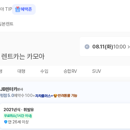
아 TIP
혜택존
일본렌트
08.11(화)
10:00
렌트카는 카모아
형
대형
수입
승합RV
SUV
JB렌터카
본사
평점
5.0
예약수
100+
반려동물 가능
자차플러스+
2021년식
ㆍ
휘발유
무료취소
(1시간 이내)
만 26세 이상