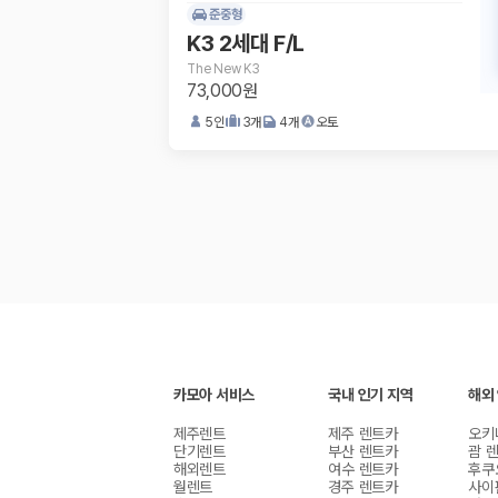
준중형
K3 2세대 F/L
The New K3
73,000원
5
인
3
개
4
개
오토
카모아 서비스
국내 인기 지역
해외
제주렌트
제주 렌트카
오키
단기렌트
부산 렌트카
괌 
해외렌트
여수 렌트카
후쿠
월렌트
경주 렌트카
사이