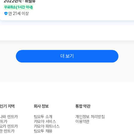
2022년식
ㆍ
휘발유
무료취소
(1시간 이내)
만 21세 이상
더 보기
 인기 지역
회사 정보
통합 약관
나와 렌트카
팀오투 소개
개인정보 처리방침
렌트카
카모아 서비스
이용약관
오카 렌트카
카모아 파트너스
판 렌트카
팀오투 채용