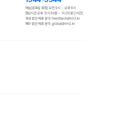
매일(공휴일 포함) 오전 9시 ~ 오후 6시
점심시간 오후 12시30분 ~ 1시30분 (1시간)
국내 법인·제휴 문의: feedback@tm2.kr
해외 법인·제휴 문의: global@tm2.kr