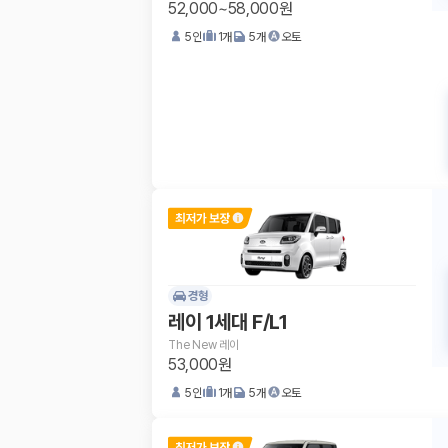
52,000~58,000원
5
인
1
개
5
개
오토
경형
레이 1세대 F/L1
The New 레이
53,000원
5
인
1
개
5
개
오토