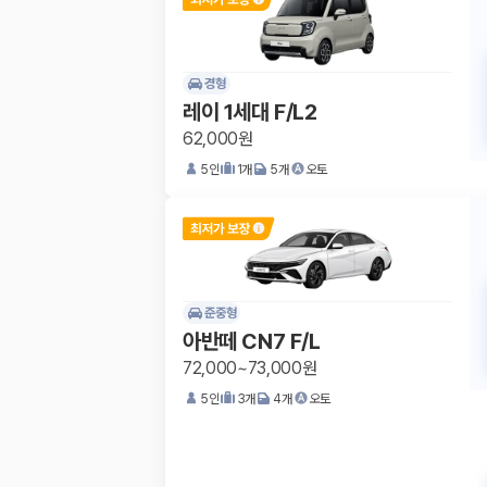
경형
레이 1세대 F/L2
62,000원
5
인
1
개
5
개
오토
준중형
아반떼 CN7 F/L
72,000~73,000원
5
인
3
개
4
개
오토