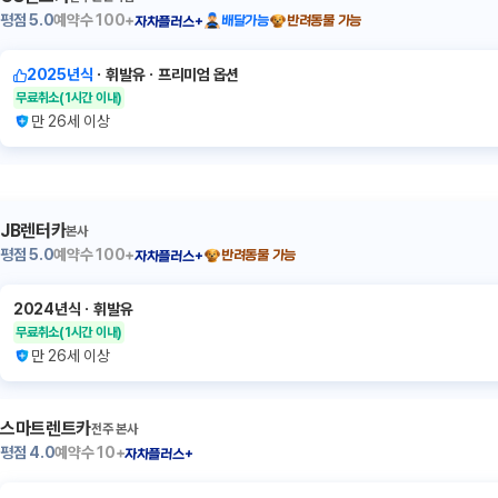
평점
5.0
예약수
100+
배달가능
반려동물 가능
자차플러스+
2025년식
ㆍ
휘발유
ㆍ
프리미엄 옵션
무료취소
(1시간 이내)
만 26세 이상
JB렌터카
본사
평점
5.0
예약수
100+
반려동물 가능
자차플러스+
2024년식
ㆍ
휘발유
무료취소
(1시간 이내)
만 26세 이상
스마트렌트카
전주 본사
평점
4.0
예약수
10+
자차플러스+