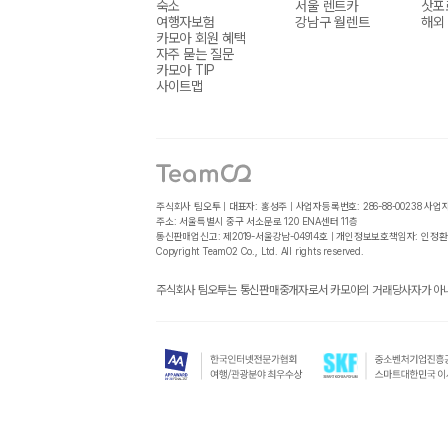
숙소
서울 렌트카
삿포
여행자보험
강남구 월렌트
해외
카모아 회원 혜택
자주 묻는 질문
카모아 TIP
사이트맵
주식회사 팀오투 | 대표자: 홍성주 | 사업자등록번호: 286-88-00238
사업
주소: 서울특별시 중구 서소문로 120 ENA센터 11층
통신판매업신고: 제2019-서울강남-04914호 | 개인정보보호책임자: 인정환
Copyright TeamO2 Co., Ltd. All rights reserved.
주식회사 팀오투는 통신판매중개자로서 카모아의 거래당사자가 아니며