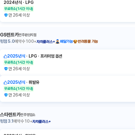
2024년식
ㆍ
LPG
무료취소
(1시간 이내)
만 26세 이상
GS렌트카
전주완산지점
평점
5.0
예약수
100+
배달가능
반려동물 가능
자차플러스+
2025년식
ㆍ
LPG
ㆍ
프리미엄 옵션
무료취소
(1시간 이내)
만 26세 이상
2025년식
ㆍ
휘발유
무료취소
(1시간 이내)
만 26세 이상
스타렌트카
전주영업소
평점
3.1
예약수
10+
자차플러스+