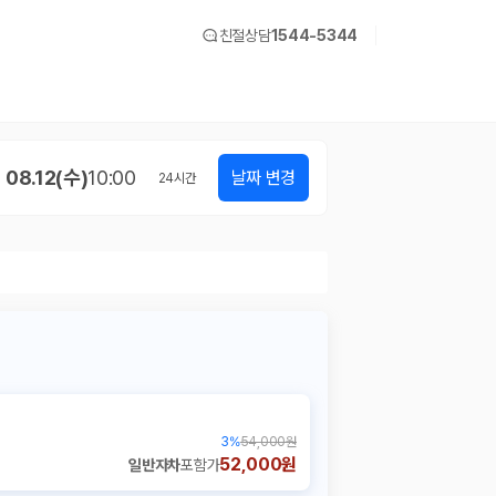
친절상담
1544-5344
08.12(수)
10:00
날짜 변경
24
시간
3
%
54,000원
52,000원
일반자차
포함가