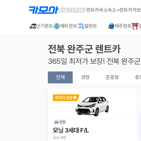
렌트카
숙소
숙소+렌트카
카모
단기렌트
해외렌트
월렌트
제주렌트
전북 완주군
렌트카
365일 최저가 보장!
전북 완주군
전체
경형
준중형
중
경형
모닝 3세대 F/L
모닝 어반