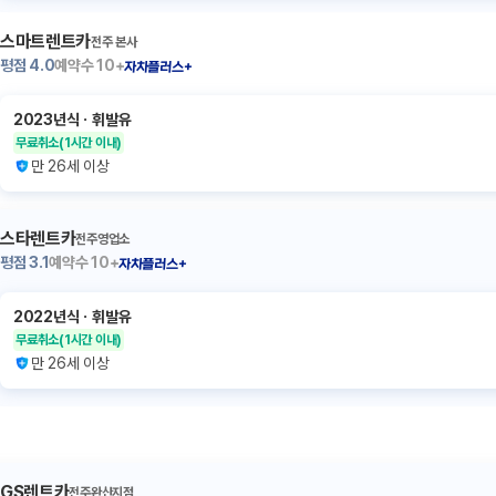
스마트렌트카
전주 본사
평점
4.0
예약수
10+
자차플러스+
2023년식
ㆍ
휘발유
무료취소
(1시간 이내)
만 26세 이상
스타렌트카
전주영업소
평점
3.1
예약수
10+
자차플러스+
2022년식
ㆍ
휘발유
무료취소
(1시간 이내)
만 26세 이상
GS렌트카
전주완산지점