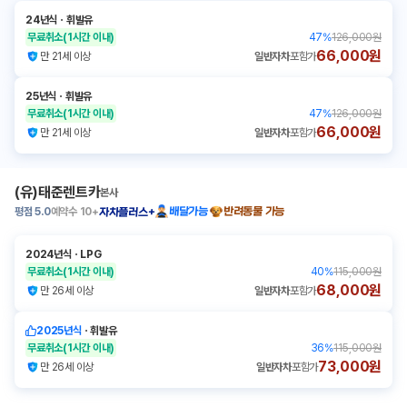
24년식
ㆍ
휘발유
무료취소
(1시간 이내)
47
%
126,000원
66,000원
만 21세 이상
일반자차
포함가
25년식
ㆍ
휘발유
무료취소
(1시간 이내)
47
%
126,000원
66,000원
만 21세 이상
일반자차
포함가
(유)태준렌트카
본사
평점
5.0
예약수
10+
배달가능
반려동물 가능
자차플러스+
2024년식
ㆍ
LPG
무료취소
(1시간 이내)
40
%
115,000원
68,000원
만 26세 이상
일반자차
포함가
2025년식
ㆍ
휘발유
무료취소
(1시간 이내)
36
%
115,000원
73,000원
만 26세 이상
일반자차
포함가