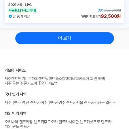
2021년식
ㆍ
LPG
무료취소
(1시간 이내)
38
%
150,000원
92,500원
만 26세 이상
일반자차
포함가
더 보기
카모아 서비스
제주렌트
단기렌트
해외렌트
월렌트
숙소
여행자보험
카모아 회원 혜택
자주 묻는 질문
카모아 TIP
사이트맵
국내 인기 지역
제주 렌트카
부산 렌트카
여수 렌트카
경주 렌트카
서울 렌트카
강남구 월렌트
해외 인기 지역
오키나와 렌트카
괌 렌트카
후쿠오카 렌트카
사이판 렌트카
삿포로 렌트카
해외 편도 렌트카