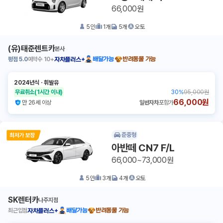
66,000원
5
인
1
개
5
개
오토
(유)태준렌트카
본사
평점
5.0
예약수
10+
배달가능
반려동물 가능
자차플러스+
2024년식
ㆍ
휘발유
무료취소
(1시간 이내)
30
%
95,000원
66,000원
만 26세 이상
일반자차
포함가
준중형
아반떼 CN7 F/L
66,000~73,000원
5
인
3
개
4
개
오토
SK렌터카
나주지점
최근입점
배달가능
반려동물 가능
자차플러스+