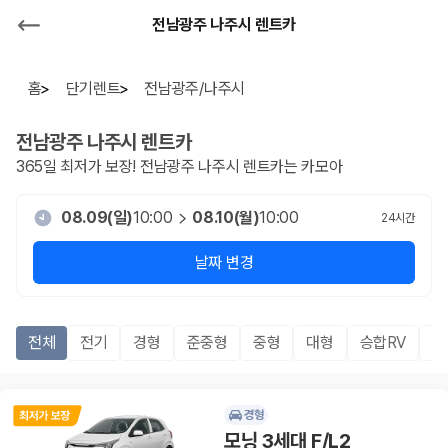
전남광주 나주시 렌트카
홈
단기렌트
전남광주/나주시
전남광주 나주시
렌트카
365일 최저가 보장!
전남광주 나주시
렌트카는 카모아
08.09(일)
10:00
08.10(월)
10:00
24
시간
날짜 변경
전체
전기
경형
준중형
중형
대형
승합RV
S
경형
모닝 3세대 F/L2