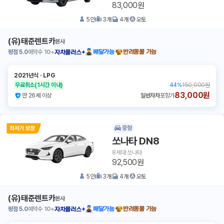
83,000원
5
인
3
개
4
개
오토
(유)태준렌트카
본사
평점
5.0
예약수
10+
배달가능
반려동물 가능
자차플러스+
2021년식
ㆍ
LPG
무료취소
(1시간 이내)
44
%
150,000원
83,000원
만 26세 이상
일반자차
포함가
중형
쏘나타 DN8
8세대 쏘나타
92,500원
5
인
3
개
4
개
오토
(유)태준렌트카
본사
평점
5.0
예약수
10+
배달가능
반려동물 가능
자차플러스+