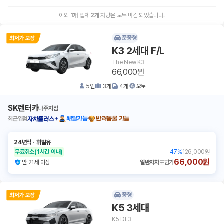
이외
1
개
업체
2
개
차량은 모두 마감 되었습니다.
준중형
K3 2세대 F/L
The New K3
66,000원
5
인
3
개
4
개
오토
SK렌터카
나주지점
최근입점
배달가능
반려동물 가능
자차플러스+
24년식
ㆍ
휘발유
무료취소
(1시간 이내)
47
%
126,000원
66,000원
만 21세 이상
일반자차
포함가
중형
K5 3세대
K5 DL3