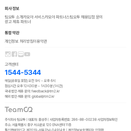
회사 정보
팀오투 소개
카모아 서비스
카모아 파트너스
팀오투 채용
입점 문의
광고 제휴 파트너
통합 약관
개인정보 처리방침
이용약관
고객센터
1544-5344
매일(공휴일 포함) 오전 9시 ~ 오후 6시
점심시간 오후 12시30분 ~ 1시30분 (1시간)
국내 법인·제휴 문의: feedback@tm2.kr
해외 법인·제휴 문의: global@tm2.kr
주식회사 팀오투 | 대표자: 홍성주 | 사업자등록번호: 286-88-00238
사업자정보확인
주소: 서울특별시 중구 서소문로 120 ENA센터 11층
통신판매업신고: 제2019-서울강남-04914호 | 개인정보보호책임자: 인정환