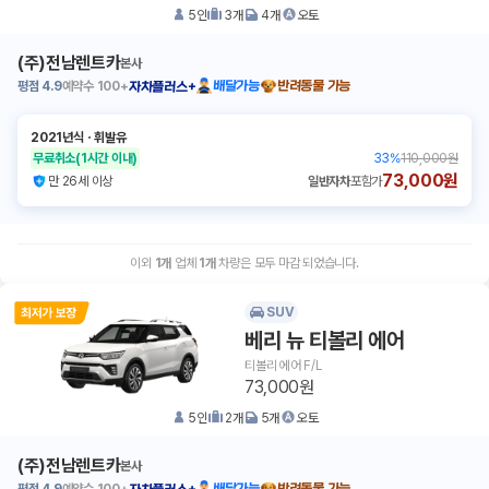
5
인
3
개
4
개
오토
(주)전남렌트카
본사
평점
4.9
예약수
100+
배달가능
반려동물 가능
자차플러스+
2021년식
ㆍ
휘발유
무료취소
(1시간 이내)
33
%
110,000원
73,000원
만 26세 이상
일반자차
포함가
이외
1
개
업체
1
개
차량은 모두 마감 되었습니다.
SUV
베리 뉴 티볼리 에어
티볼리 에어 F/L
73,000원
5
인
2
개
5
개
오토
(주)전남렌트카
본사