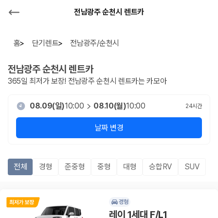
전남광주 순천시 렌트카
홈
단기렌트
전남광주/순천시
전남광주 순천시
렌트카
365일 최저가 보장!
전남광주 순천시
렌트카는 카모아
08.09(일)
10:00
08.10(월)
10:00
24
시간
날짜 변경
전체
경형
준중형
중형
대형
승합RV
SUV
경형
레이 1세대 F/L1