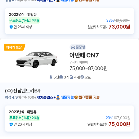
평점
4.9
예약수
100+
배달가능
반려동물 가능
자차플러스+
2022년식
ㆍ
휘발유
무료취소
(1시간 이내)
33
%
110,000원
73,000원
만 26세 이상
일반자차
포함가
준중형
아반떼 CN7
7세대 아반떼
75,000~87,000원
5
인
3
개
4
개
오토
(주)전남렌트카
본사
평점
4.9
예약수
100+
배달가능
반려동물 가능
자차플러스+
2023년식
ㆍ
휘발유
무료취소
(1시간 이내)
29
%
107,000원
75,000원
만 26세 이상
일반자차
포함가