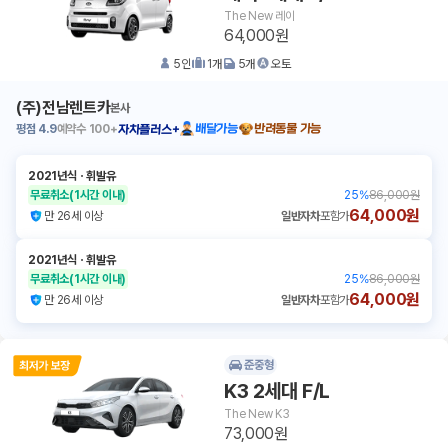
The New 레이
64,000원
5
인
1
개
5
개
오토
(주)전남렌트카
본사
평점
4.9
예약수
100+
배달가능
반려동물 가능
자차플러스+
2021년식
ㆍ
휘발유
무료취소
(1시간 이내)
25
%
86,000원
64,000원
만 26세 이상
일반자차
포함가
2021년식
ㆍ
휘발유
무료취소
(1시간 이내)
25
%
86,000원
64,000원
만 26세 이상
일반자차
포함가
준중형
K3 2세대 F/L
The New K3
73,000원