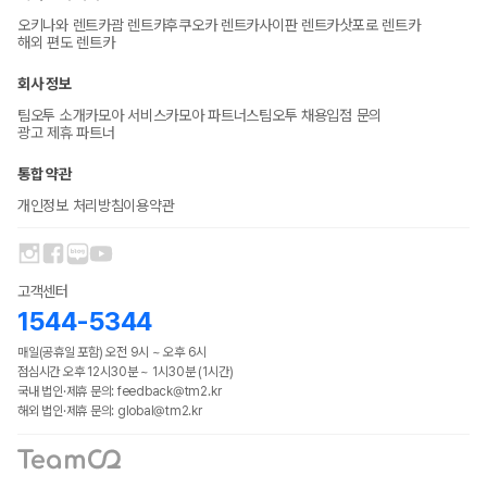
오키나와 렌트카
괌 렌트카
후쿠오카 렌트카
사이판 렌트카
삿포로 렌트카
해외 편도 렌트카
회사 정보
팀오투 소개
카모아 서비스
카모아 파트너스
팀오투 채용
입점 문의
광고 제휴 파트너
통합 약관
개인정보 처리방침
이용약관
고객센터
1544-5344
매일(공휴일 포함) 오전 9시 ~ 오후 6시
점심시간 오후 12시30분 ~ 1시30분 (1시간)
국내 법인·제휴 문의: feedback@tm2.kr
해외 법인·제휴 문의: global@tm2.kr