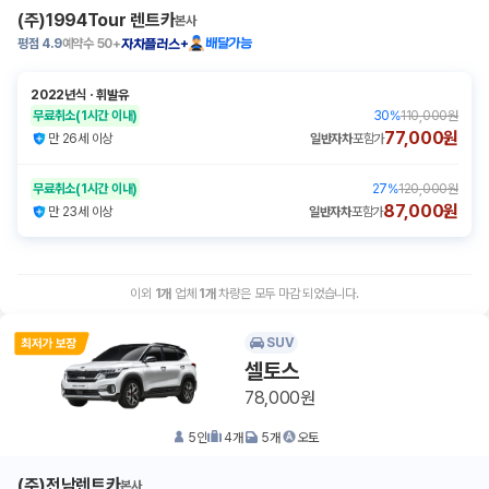
(주)1994Tour 렌트카
본사
평점
4.9
예약수
50+
배달가능
자차플러스+
2022년식
ㆍ
휘발유
무료취소
(1시간 이내)
30
%
110,000원
77,000원
만 26세 이상
일반자차
포함가
무료취소
(1시간 이내)
27
%
120,000원
87,000원
만 23세 이상
일반자차
포함가
이외
1
개
업체
1
개
차량은 모두 마감 되었습니다.
SUV
셀토스
78,000원
5
인
4
개
5
개
오토
(주)전남렌트카
본사