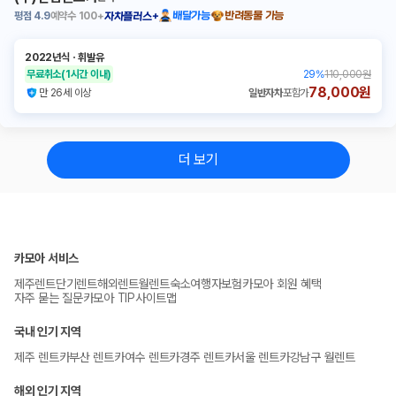
평점
4.9
예약수
100+
배달가능
반려동물 가능
자차플러스+
2022년식
ㆍ
휘발유
무료취소
(1시간 이내)
29
%
110,000원
78,000원
만 26세 이상
일반자차
포함가
더 보기
카모아 서비스
제주렌트
단기렌트
해외렌트
월렌트
숙소
여행자보험
카모아 회원 혜택
자주 묻는 질문
카모아 TIP
사이트맵
국내 인기 지역
제주 렌트카
부산 렌트카
여수 렌트카
경주 렌트카
서울 렌트카
강남구 월렌트
해외 인기 지역