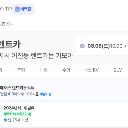
아 TIP
혜택존
일본렌트
렌트카
08.08(토)
10:00
치시 어진동
렌트카는 카모아
형
중형
대형
수입
승합RV
SUV
에이스렌트카
천안지점
평점
4.9
예약수
100+
배달가능
2024년식
ㆍ
휘발유
무료취소
(1시간 이내)
만 26세 이상