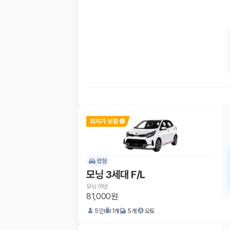
경형
모닝 3세대 F/L
모닝 어반
81,000원
5
인
1
개
5
개
오토