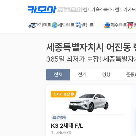
렌트카
숙소
숙소+렌트카
카모
단기렌트
해외렌트
월렌트
제주렌트
세종특별자치시 어진동
365일 최저가 보장!
세종특별자
전체
전기
경형
준중
준중형
K3 2세대 F/L
The New K3