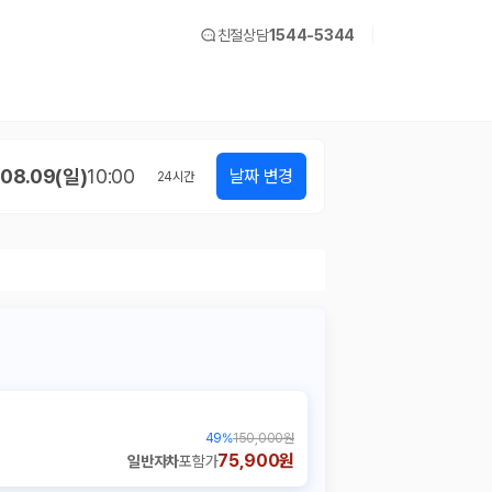
친절상담
1544-5344
08.09(일)
10:00
날짜 변경
24
시간
49
%
150,000원
75,900원
일반자차
포함가