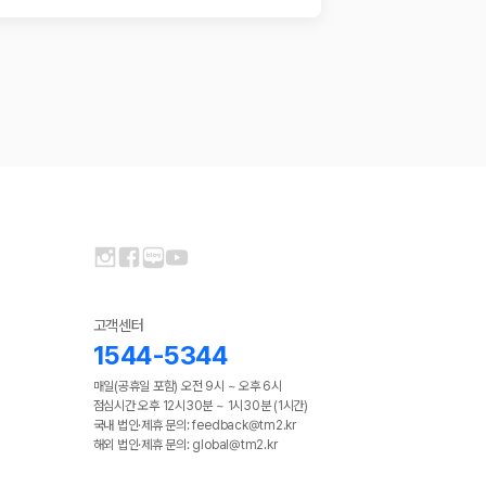
고객센터
1544-5344
매일(공휴일 포함) 오전 9시 ~ 오후 6시
점심시간 오후 12시30분 ~ 1시30분 (1시간)
국내 법인·제휴 문의: feedback@tm2.kr
해외 법인·제휴 문의: global@tm2.kr