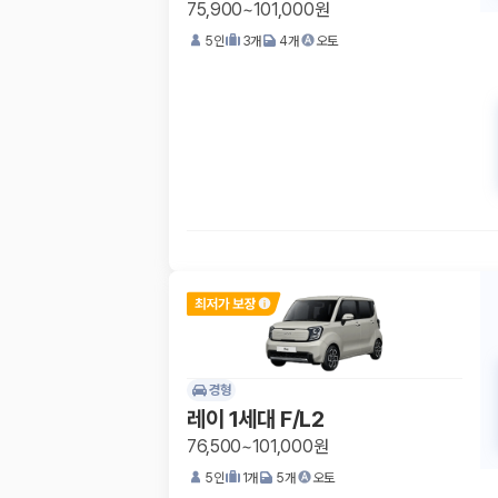
75,900~101,000원
5
인
3
개
4
개
오토
경형
레이 1세대 F/L2
76,500~101,000원
5
인
1
개
5
개
오토