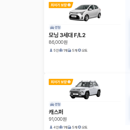
경형
모닝 3세대 F/L2
86,000원
5
인
1
개
5
개
오토
경형
캐스퍼
91,000원
4
인
1
개
5
개
오토