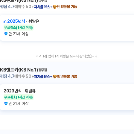
KB렌트카(KB No.1)
청주점
평점
4.7
예약수
50+
반려동물 가능
자차플러스+
2025년식
ㆍ
휘발유
무료취소
(1시간 이내)
만 21세 이상
이외
1
개
업체
1
개
차량은 모두 마감 되었습니다.
KB렌트카(KB No.1)
청주점
평점
4.7
예약수
50+
반려동물 가능
자차플러스+
2023년식
ㆍ
휘발유
무료취소
(1시간 이내)
만 21세 이상