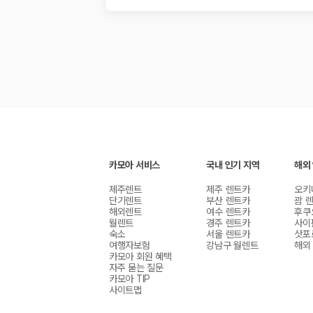
카모아 서비스
국내 인기 지역
해외
제주렌트
제주 렌트카
오키
단기렌트
부산 렌트카
괌 
해외렌트
여수 렌트카
후쿠
월렌트
경주 렌트카
사이
숙소
서울 렌트카
삿포
여행자보험
강남구 월렌트
해외
카모아 회원 혜택
자주 묻는 질문
카모아 TIP
사이트맵