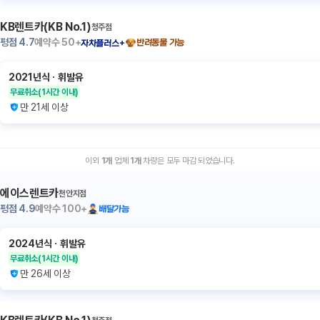
KB렌트카(KB No.1)
청주점
평점
4.7
예약수
50+
반려동물 가능
자차플러스+
2021년식
ㆍ
휘발유
무료취소
(1시간 이내)
만 21세 이상
이외
1
개
업체
1
개
차량은 모두 마감 되었습니다.
에이스렌트카
천안지점
평점
4.9
예약수
100+
배달가능
2024년식
ㆍ
휘발유
무료취소
(1시간 이내)
만 26세 이상