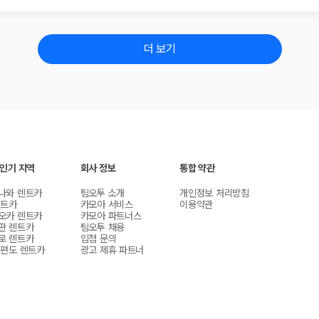
더 보기
 인기 지역
회사 정보
통합 약관
나와 렌트카
팀오투 소개
개인정보 처리방침
렌트카
카모아 서비스
이용약관
오카 렌트카
카모아 파트너스
판 렌트카
팀오투 채용
로 렌트카
입점 문의
 편도 렌트카
광고 제휴 파트너