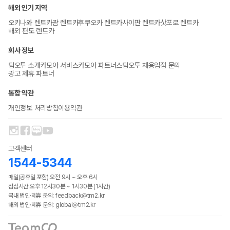
해외 인기 지역
오키나와 렌트카
괌 렌트카
후쿠오카 렌트카
사이판 렌트카
삿포로 렌트카
해외 편도 렌트카
회사 정보
팀오투 소개
카모아 서비스
카모아 파트너스
팀오투 채용
입점 문의
광고 제휴 파트너
통합 약관
개인정보 처리방침
이용약관
고객센터
1544-5344
매일(공휴일 포함) 오전 9시 ~ 오후 6시
점심시간 오후 12시30분 ~ 1시30분 (1시간)
국내 법인·제휴 문의: feedback@tm2.kr
해외 법인·제휴 문의: global@tm2.kr