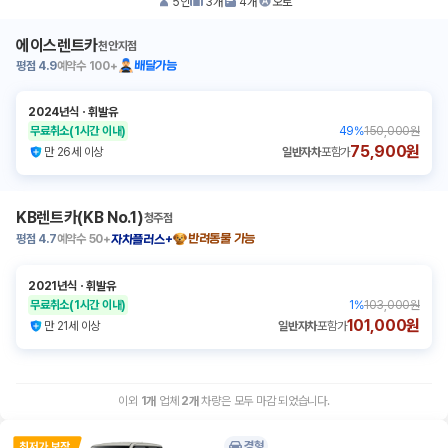
5
인
3
개
4
개
오토
에이스렌트카
천안지점
평점
4.9
예약수
100+
배달가능
2024년식
ㆍ
휘발유
무료취소
(1시간 이내)
49
%
150,000원
75,900원
만 26세 이상
일반자차
포함가
KB렌트카(KB No.1)
청주점
평점
4.7
예약수
50+
반려동물 가능
자차플러스+
2021년식
ㆍ
휘발유
무료취소
(1시간 이내)
1
%
103,000원
101,000원
만 21세 이상
일반자차
포함가
이외
1
개
업체
2
개
차량은 모두 마감 되었습니다.
경형