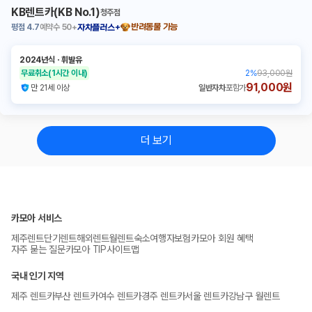
KB렌트카(KB No.1)
청주점
평점
4.7
예약수
50+
반려동물 가능
자차플러스+
2024년식
ㆍ
휘발유
무료취소
(1시간 이내)
2
%
93,000원
91,000원
만 21세 이상
일반자차
포함가
더 보기
카모아 서비스
제주렌트
단기렌트
해외렌트
월렌트
숙소
여행자보험
카모아 회원 혜택
자주 묻는 질문
카모아 TIP
사이트맵
국내 인기 지역
제주 렌트카
부산 렌트카
여수 렌트카
경주 렌트카
서울 렌트카
강남구 월렌트