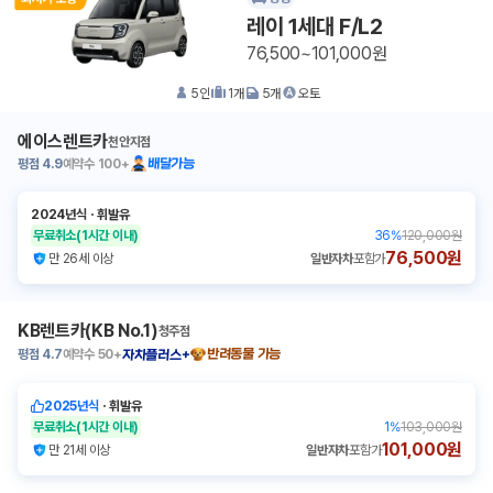
레이 1세대 F/L2
76,500~101,000원
5
인
1
개
5
개
오토
에이스렌트카
천안지점
평점
4.9
예약수
100+
배달가능
2024년식
ㆍ
휘발유
무료취소
(1시간 이내)
36
%
120,000원
76,500원
만 26세 이상
일반자차
포함가
KB렌트카(KB No.1)
청주점
평점
4.7
예약수
50+
반려동물 가능
자차플러스+
2025년식
ㆍ
휘발유
무료취소
(1시간 이내)
1
%
103,000원
101,000원
만 21세 이상
일반자차
포함가