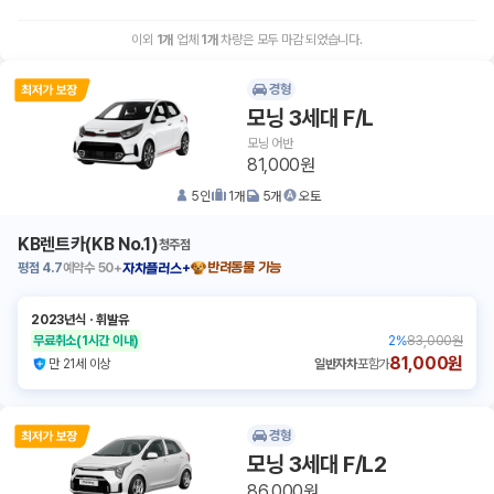
이외
1
개
업체
1
개
차량은 모두 마감 되었습니다.
경형
모닝 3세대 F/L
모닝 어반
81,000원
5
인
1
개
5
개
오토
KB렌트카(KB No.1)
청주점
평점
4.7
예약수
50+
반려동물 가능
자차플러스+
2023년식
ㆍ
휘발유
무료취소
(1시간 이내)
2
%
83,000원
81,000원
만 21세 이상
일반자차
포함가
경형
모닝 3세대 F/L2
86,000원