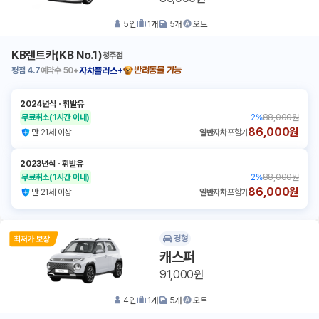
5
인
1
개
5
개
오토
KB렌트카(KB No.1)
청주점
평점
4.7
예약수
50+
반려동물 가능
자차플러스+
2024년식
ㆍ
휘발유
무료취소
(1시간 이내)
2
%
88,000원
86,000원
만 21세 이상
일반자차
포함가
2023년식
ㆍ
휘발유
무료취소
(1시간 이내)
2
%
88,000원
86,000원
만 21세 이상
일반자차
포함가
경형
캐스퍼
91,000원
4
인
1
개
5
개
오토