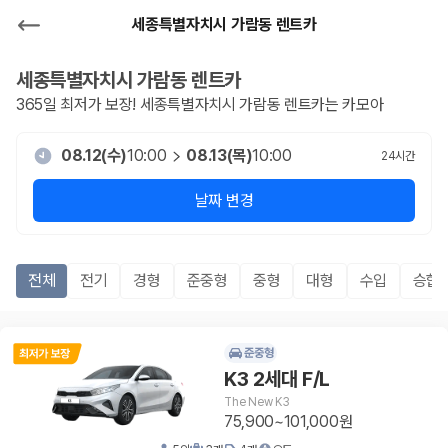
세종특별자치시 가람동 렌트카
세종특별자치시 가람동
렌트카
365일 최저가 보장!
세종특별자치시 가람동
렌트카는 카모아
08.12(수)
10:00
08.13(목)
10:00
24
시간
날짜 변경
전체
전기
경형
준중형
중형
대형
수입
승합R
준중형
K3 2세대 F/L
The New K3
75,900~101,000원