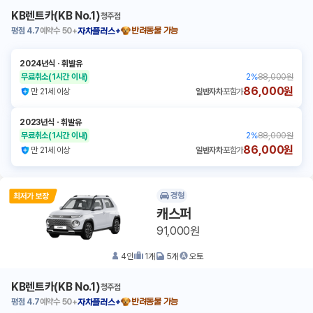
KB렌트카(KB No.1)
청주점
평점
4.7
예약수
50+
반려동물 가능
자차플러스+
2024년식
ㆍ
휘발유
무료취소
(1시간 이내)
2
%
88,000원
86,000원
만 21세 이상
일반자차
포함가
2023년식
ㆍ
휘발유
무료취소
(1시간 이내)
2
%
88,000원
86,000원
만 21세 이상
일반자차
포함가
경형
캐스퍼
91,000원
4
인
1
개
5
개
오토
KB렌트카(KB No.1)
청주점
평점
4.7
예약수
50+
반려동물 가능
자차플러스+