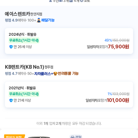
5
인
3
개
4
개
오토
에이스렌트카
천안지점
평점
4.9
예약수
100+
배달가능
2024년식
ㆍ
휘발유
무료취소
(1시간 이내)
49
%
150,000원
75,900원
만 26세 이상
일반자차
포함가
KB렌트카(KB No.1)
청주점
평점
4.7
예약수
50+
반려동물 가능
자차플러스+
2021년식
ㆍ
휘발유
무료취소
(1시간 이내)
1
%
103,000원
101,000원
만 21세 이상
일반자차
포함가
이외
1
개
업체
2
개
차량은 모두 마감 되었습니다.
경형