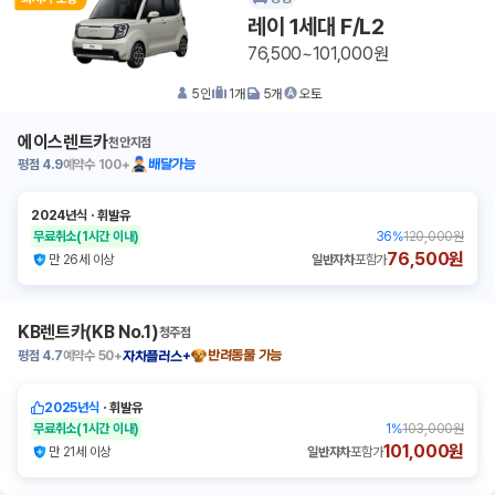
레이 1세대 F/L2
76,500~101,000원
5
인
1
개
5
개
오토
에이스렌트카
천안지점
평점
4.9
예약수
100+
배달가능
2024년식
ㆍ
휘발유
무료취소
(1시간 이내)
36
%
120,000원
76,500원
만 26세 이상
일반자차
포함가
KB렌트카(KB No.1)
청주점
평점
4.7
예약수
50+
반려동물 가능
자차플러스+
2025년식
ㆍ
휘발유
무료취소
(1시간 이내)
1
%
103,000원
101,000원
만 21세 이상
일반자차
포함가