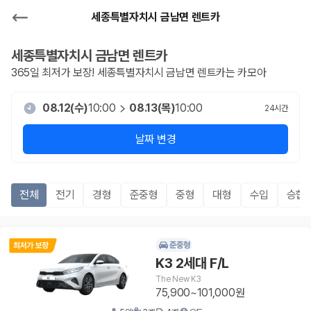
세종특별자치시 금남면 렌트카
세종특별자치시 금남면
렌트카
365일 최저가 보장!
세종특별자치시 금남면
렌트카는 카모아
08.12(수)
10:00
08.13(목)
10:00
24
시간
날짜 변경
전체
전기
경형
준중형
중형
대형
수입
승합R
준중형
K3 2세대 F/L
The New K3
75,900~101,000원