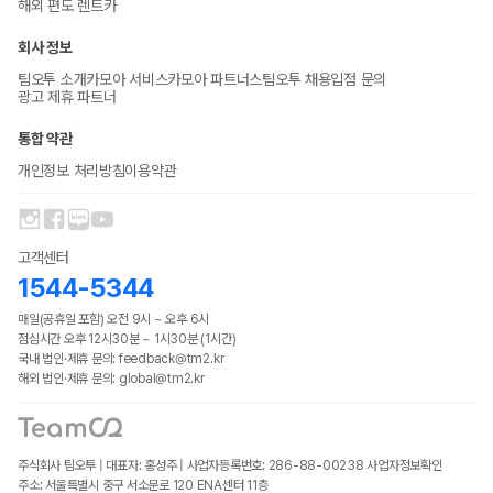
해외 편도 렌트카
회사 정보
팀오투 소개
카모아 서비스
카모아 파트너스
팀오투 채용
입점 문의
광고 제휴 파트너
통합 약관
개인정보 처리방침
이용약관
고객센터
1544-5344
매일(공휴일 포함) 오전 9시 ~ 오후 6시
점심시간 오후 12시30분 ~ 1시30분 (1시간)
국내 법인·제휴 문의: feedback@tm2.kr
해외 법인·제휴 문의: global@tm2.kr
주식회사 팀오투 | 대표자: 홍성주 | 사업자등록번호: 286-88-00238
사업자정보확인
주소: 서울특별시 중구 서소문로 120 ENA센터 11층