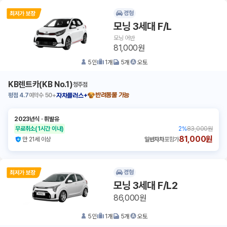
경형
모닝 3세대 F/L
모닝 어반
81,000원
5
인
1
개
5
개
오토
KB렌트카(KB No.1)
청주점
평점
4.7
예약수
50+
반려동물 가능
자차플러스+
2023년식
ㆍ
휘발유
무료취소
(1시간 이내)
2
%
83,000원
81,000원
만 21세 이상
일반자차
포함가
경형
모닝 3세대 F/L2
86,000원
5
인
1
개
5
개
오토