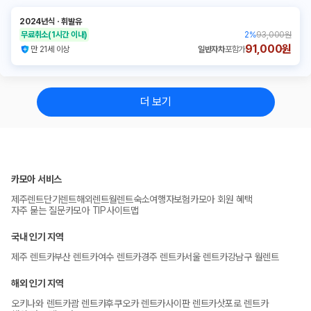
2024년식
ㆍ
휘발유
무료취소
(1시간 이내)
2
%
93,000원
91,000원
만 21세 이상
일반자차
포함가
더 보기
카모아 서비스
제주렌트
단기렌트
해외렌트
월렌트
숙소
여행자보험
카모아 회원 혜택
자주 묻는 질문
카모아 TIP
사이트맵
국내 인기 지역
제주 렌트카
부산 렌트카
여수 렌트카
경주 렌트카
서울 렌트카
강남구 월렌트
해외 인기 지역
오키나와 렌트카
괌 렌트카
후쿠오카 렌트카
사이판 렌트카
삿포로 렌트카