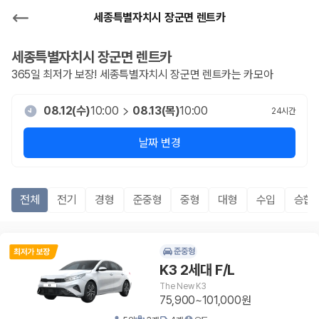
세종특별자치시 장군면 렌트카
세종특별자치시 장군면
렌트카
365일 최저가 보장!
세종특별자치시 장군면
렌트카는 카모아
08.12(수)
10:00
08.13(목)
10:00
24
시간
날짜 변경
전체
전기
경형
준중형
중형
대형
수입
승합R
준중형
K3 2세대 F/L
The New K3
75,900~101,000원