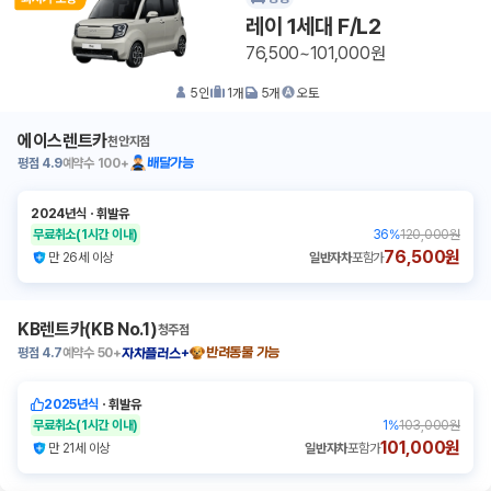
레이 1세대 F/L2
76,500~101,000원
5
인
1
개
5
개
오토
에이스렌트카
천안지점
평점
4.9
예약수
100+
배달가능
2024년식
ㆍ
휘발유
무료취소
(1시간 이내)
36
%
120,000원
76,500원
만 26세 이상
일반자차
포함가
KB렌트카(KB No.1)
청주점
평점
4.7
예약수
50+
반려동물 가능
자차플러스+
2025년식
ㆍ
휘발유
무료취소
(1시간 이내)
1
%
103,000원
101,000원
만 21세 이상
일반자차
포함가