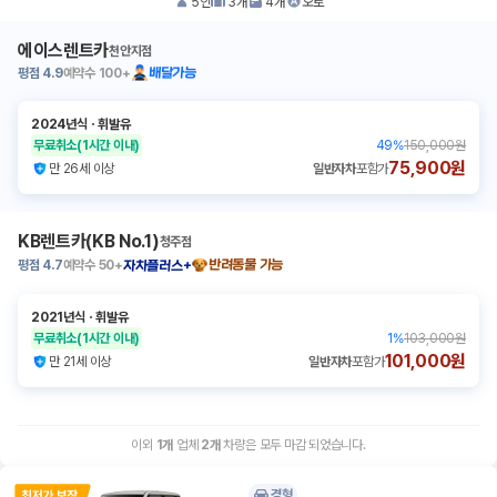
5
인
3
개
4
개
오토
에이스렌트카
천안지점
평점
4.9
예약수
100+
배달가능
2024년식
ㆍ
휘발유
무료취소
(1시간 이내)
49
%
150,000원
75,900원
만 26세 이상
일반자차
포함가
KB렌트카(KB No.1)
청주점
평점
4.7
예약수
50+
반려동물 가능
자차플러스+
2021년식
ㆍ
휘발유
무료취소
(1시간 이내)
1
%
103,000원
101,000원
만 21세 이상
일반자차
포함가
이외
1
개
업체
2
개
차량은 모두 마감 되었습니다.
경형