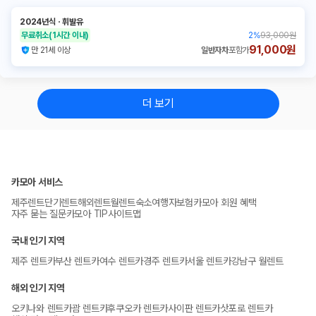
2024년식
ㆍ
휘발유
무료취소
(1시간 이내)
2
%
93,000원
91,000원
만 21세 이상
일반자차
포함가
더 보기
카모아 서비스
제주렌트
단기렌트
해외렌트
월렌트
숙소
여행자보험
카모아 회원 혜택
자주 묻는 질문
카모아 TIP
사이트맵
국내 인기 지역
제주 렌트카
부산 렌트카
여수 렌트카
경주 렌트카
서울 렌트카
강남구 월렌트
해외 인기 지역
오키나와 렌트카
괌 렌트카
후쿠오카 렌트카
사이판 렌트카
삿포로 렌트카