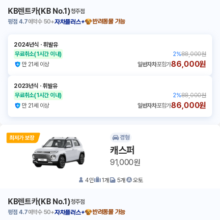
KB렌트카(KB No.1)
청주점
평점
4.7
예약수
50+
반려동물 가능
자차플러스+
2024년식
ㆍ
휘발유
무료취소
(1시간 이내)
2
%
88,000원
86,000원
만 21세 이상
일반자차
포함가
2023년식
ㆍ
휘발유
무료취소
(1시간 이내)
2
%
88,000원
86,000원
만 21세 이상
일반자차
포함가
경형
캐스퍼
91,000원
4
인
1
개
5
개
오토
KB렌트카(KB No.1)
청주점
평점
4.7
예약수
50+
반려동물 가능
자차플러스+