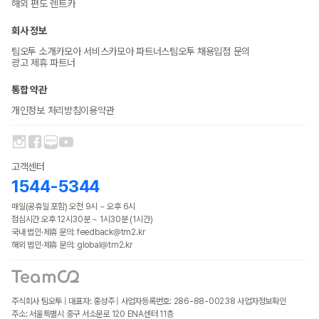
해외 편도 렌트카
회사 정보
팀오투 소개
카모아 서비스
카모아 파트너스
팀오투 채용
입점 문의
광고 제휴 파트너
통합 약관
개인정보 처리방침
이용약관
고객센터
1544-5344
매일(공휴일 포함) 오전 9시 ~ 오후 6시
점심시간 오후 12시30분 ~ 1시30분 (1시간)
국내 법인·제휴 문의: feedback@tm2.kr
해외 법인·제휴 문의: global@tm2.kr
주식회사 팀오투 | 대표자: 홍성주 | 사업자등록번호: 286-88-00238
사업자정보확인
주소: 서울특별시 중구 서소문로 120 ENA센터 11층