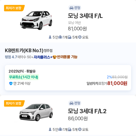
경형
모닝 3세대 F/L
모닝 어반
81,000원
5
인
1
개
5
개
오토
KB렌트카(KB No.1)
청주점
평점
4.7
예약수
50+
반려동물 가능
자차플러스+
2023년식
ㆍ
휘발유
무료취소
(1시간 이내)
2
%
83,000원
81,000원
만 21세 이상
일반자차
포함가
경형
모닝 3세대 F/L2
86,000원
5
인
1
개
5
개
오토