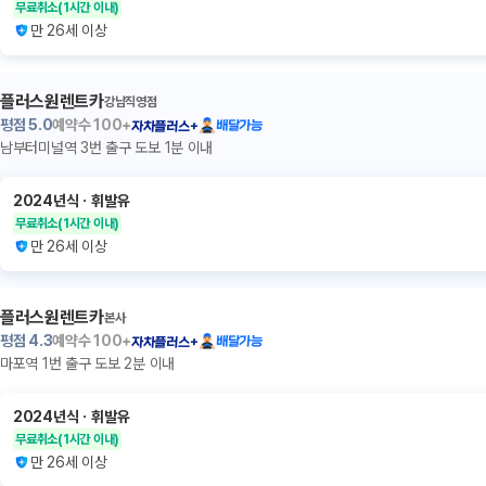
무료취소
(1시간 이내)
만 26세 이상
플러스원렌트카
강남직영점
평점
5.0
예약수
100+
배달가능
자차플러스+
남부터미널역 3번 출구 도보 1분 이내
2024년식
ㆍ
휘발유
무료취소
(1시간 이내)
만 26세 이상
플러스원렌트카
본사
평점
4.3
예약수
100+
배달가능
자차플러스+
마포역 1번 출구 도보 2분 이내
2024년식
ㆍ
휘발유
무료취소
(1시간 이내)
만 26세 이상