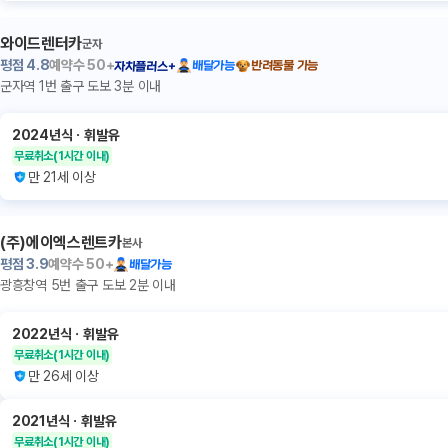
와이드렌터카
군자
평점
4.8
예약수
50+
배달가능
반려동물 가능
자차플러스+
군자역 1번 출구 도보 3분 이내
2024년식
ㆍ
휘발유
무료취소
(1시간 이내)
만 21세 이상
(주)에이엑스렌트카
본사
평점
3.9
예약수
50+
배달가능
광흥창역 5번 출구 도보 2분 이내
2022년식
ㆍ
휘발유
무료취소
(1시간 이내)
만 26세 이상
2021년식
ㆍ
휘발유
무료취소
(1시간 이내)