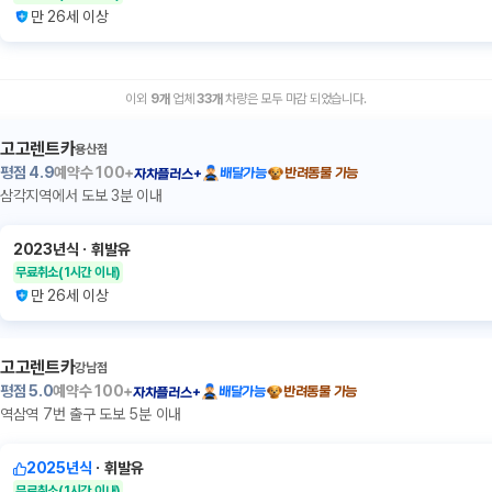
만 26세 이상
이외
9
개
업체
33
개
차량은 모두 마감 되었습니다.
고고렌트카
용산점
평점
4.9
예약수
100+
배달가능
반려동물 가능
자차플러스+
삼각지역에서 도보 3분 이내
2023년식
ㆍ
휘발유
무료취소
(1시간 이내)
만 26세 이상
고고렌트카
강남점
평점
5.0
예약수
100+
배달가능
반려동물 가능
자차플러스+
역삼역 7번 출구 도보 5분 이내
2025년식
ㆍ
휘발유
무료취소
(1시간 이내)