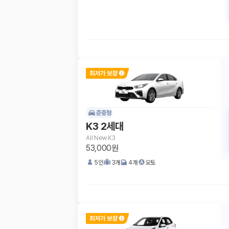
준중형
K3 2세대
All New K3
53,000원
5
인
3
개
4
개
오토