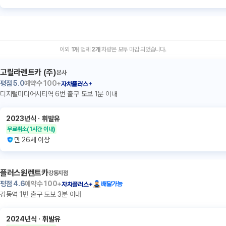
이외
1
개
업체
2
개
차량은 모두 마감 되었습니다.
고릴라렌트카 (주)
본사
평점
5.0
예약수
100+
자차플러스+
디지털미디어시티역 6번 출구 도보 1분 이내
2023년식
ㆍ
휘발유
무료취소
(1시간 이내)
만 26세 이상
플러스원렌트카
강동지점
평점
4.6
예약수
100+
배달가능
자차플러스+
강동역 1번 출구 도보 3분 이내
2024년식
ㆍ
휘발유