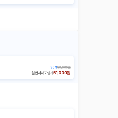
36
%
80,000원
51,000원
일반자차
포함가