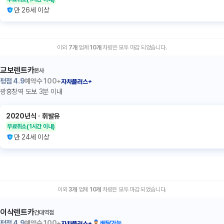
만 26세 이상
이외
7
개
업체
10
개
차량은 모두 마감 되었습니다.
교보렌트카
본사
평점
4.9
예약수
100+
자차플러스+
광흥창역 도보 3분 이내
2020년식
ㆍ
휘발유
무료취소
(1시간 이내)
만 24세 이상
이외
3
개
업체
10
개
차량은 모두 마감 되었습니다.
이삭렌트카
건대역점
평점
4.9
예약수
100+
배달가능
자차플러스+