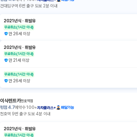
건대입구역 6번 출구 도보 2분 이내
2021년식
ㆍ
휘발유
무료취소
(1시간 이내)
만 26세 이상
2021년식
ㆍ
휘발유
무료취소
(1시간 이내)
만 21세 이상
무료취소
(1시간 이내)
만 26세 이상
이삭렌트카
천호역점
평점
4.7
예약수
100+
배달가능
자차플러스+
천호역 9번 출구 도보 4분 이내
2021년식
ㆍ
휘발유
무료취소
(1시간 이내)