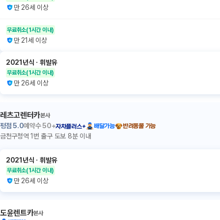
만 26세 이상
무료취소
(1시간 이내)
만 21세 이상
2021년식
ㆍ
휘발유
무료취소
(1시간 이내)
만 26세 이상
레츠고렌터카
본사
평점
5.0
예약수
50+
배달가능
반려동물 가능
자차플러스+
금천구청역 1번 출구 도보 8분 이내
2021년식
ㆍ
휘발유
무료취소
(1시간 이내)
만 26세 이상
도윤렌트카
본사