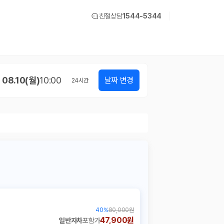
친절상담
1544-5344
08.10(월)
10:00
날짜 변경
24
시간
40
%
80,000원
47,900원
일반자차
포함가