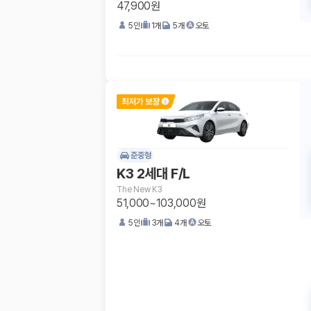
47,900원
5
인
1
개
5
개
오토
준중형
K3 2세대 F/L
The New K3
51,000~103,000원
5
인
3
개
4
개
오토