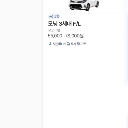
경형
모닝 3세대 F/L
모닝 어반
55,000~78,000원
5
인
1
개
5
개
오토