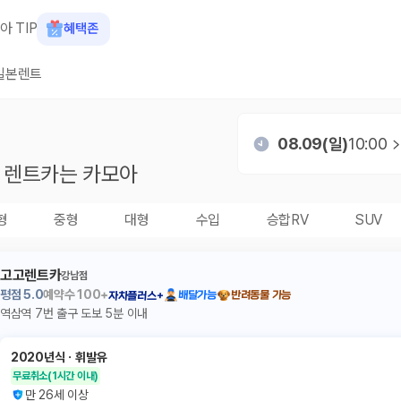
아 TIP
혜택존
일본렌트
08.09(일)
10:00
렌트카는 카모아
형
중형
대형
수입
승합RV
SUV
고고렌트카
강남점
평점
5.0
예약수
100+
배달가능
반려동물 가능
자차플러스+
역삼역 7번 출구 도보 5분 이내
2020년식
ㆍ
휘발유
무료취소
(1시간 이내)
만 26세 이상