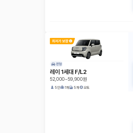
경형
레이 1세대 F/L2
52,000~59,900원
5
인
1
개
5
개
오토