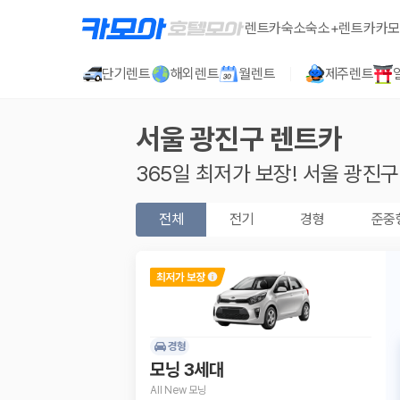
렌트카
숙소
숙소+렌트카
카모
단기렌트
해외렌트
월렌트
제주렌트
서울 광진구
렌트카
365일 최저가 보장!
서울 광진구
전체
전기
경형
준중
경형
모닝 3세대
All New 모닝