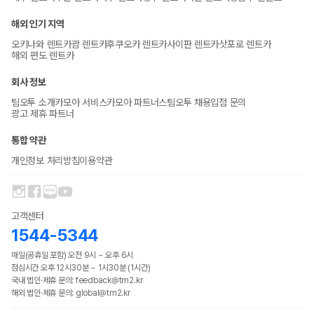
해외 인기 지역
오키나와 렌트카
괌 렌트카
후쿠오카 렌트카
사이판 렌트카
삿포로 렌트카
해외 편도 렌트카
회사 정보
팀오투 소개
카모아 서비스
카모아 파트너스
팀오투 채용
입점 문의
광고 제휴 파트너
통합 약관
개인정보 처리방침
이용약관
고객센터
1544-5344
매일(공휴일 포함) 오전 9시 ~ 오후 6시
점심시간 오후 12시30분 ~ 1시30분 (1시간)
국내 법인·제휴 문의: feedback@tm2.kr
해외 법인·제휴 문의: global@tm2.kr