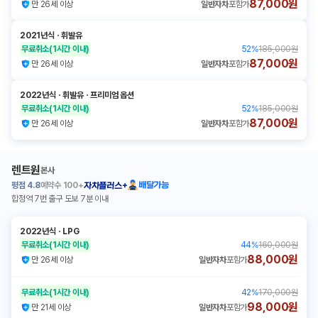
87,000원
만 26세 이상
일반자차
포함가
2021년식
ㆍ
휘발유
무료취소
(1시간 이내)
52
%
185,000원
87,000원
만 26세 이상
일반자차
포함가
2022년식
ㆍ
휘발유
ㆍ
프리미엄 옵션
무료취소
(1시간 이내)
52
%
185,000원
87,000원
만 26세 이상
일반자차
포함가
렌트원
본사
평점
4.8
예약수
100+
배달가능
자차플러스+
합정역 7번 출구 도보 7분 이내
2022년식
ㆍ
LPG
무료취소
(1시간 이내)
44
%
160,000원
88,000원
만 26세 이상
일반자차
포함가
무료취소
(1시간 이내)
42
%
170,000원
98,000원
만 21세 이상
일반자차
포함가