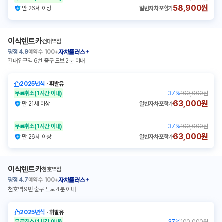
58,900원
만 26세 이상
일반자차
포함가
이삭렌트카
건대역점
평점
4.9
예약수
100+
자차플러스+
건대입구역 6번 출구 도보 2분 이내
2025년식
ㆍ
휘발유
무료취소
(1시간 이내)
37
%
100,000원
63,000원
만 21세 이상
일반자차
포함가
무료취소
(1시간 이내)
37
%
100,000원
63,000원
만 26세 이상
일반자차
포함가
이삭렌트카
천호역점
평점
4.7
예약수
100+
자차플러스+
천호역 9번 출구 도보 4분 이내
2025년식
ㆍ
휘발유
무료취소
(1시간 이내)
37
%
100,000원