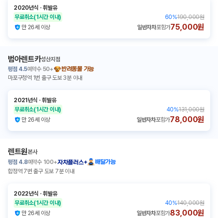
2020년식
ㆍ
휘발유
무료취소
(1시간 이내)
60
%
190,000원
75,000원
만 26세 이상
일반자차
포함가
범아렌트카
성산지점
평점
4.5
예약수
50+
반려동물 가능
마포구청역 1번 출구 도보 3분 이내
2021년식
ㆍ
휘발유
무료취소
(1시간 이내)
40
%
131,000원
78,000원
만 26세 이상
일반자차
포함가
렌트원
본사
평점
4.8
예약수
100+
배달가능
자차플러스+
합정역 7번 출구 도보 7분 이내
2022년식
ㆍ
휘발유
무료취소
(1시간 이내)
40
%
140,000원
83,000원
만 26세 이상
일반자차
포함가