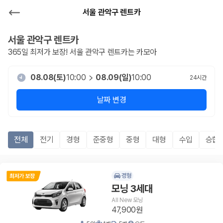
서울 관악구 렌트카
서울 관악구
렌트카
365일 최저가 보장!
서울 관악구
렌트카는 카모아
08.08(토)
10:00
08.09(일)
10:00
24
시간
날짜 변경
전체
전기
경형
준중형
중형
대형
수입
승합R
경형
모닝 3세대
All New 모닝
47,900원