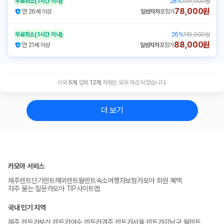
무료취소
(1시간 이내)
28
%
109,000원
78,000원
만 26세 이상
일반자차
포함가
무료취소
(1시간 이내)
26
%
119,000원
88,000원
만 21세 이상
일반자차
포함가
이외
5
개
업체
12
개
차량은 모두 마감 되었습니다.
더 보기
카모아 서비스
제주렌트
단기렌트
해외렌트
월렌트
숙소
여행자보험
카모아 회원 혜택
자주 묻는 질문
카모아 TIP
사이트맵
국내 인기 지역
제주 렌트카
부산 렌트카
여수 렌트카
경주 렌트카
서울 렌트카
강남구 월렌트