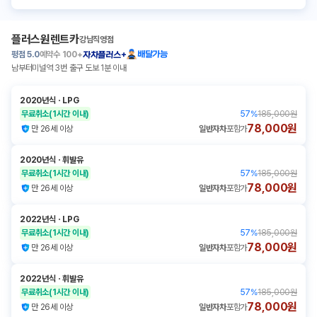
플러스원렌트카
강남직영점
평점
5.0
예약수
100+
배달가능
자차플러스+
남부터미널역 3번 출구 도보 1분 이내
2020년식
ㆍ
LPG
무료취소
(1시간 이내)
57
%
185,000원
78,000원
만 26세 이상
일반자차
포함가
2020년식
ㆍ
휘발유
무료취소
(1시간 이내)
57
%
185,000원
78,000원
만 26세 이상
일반자차
포함가
2022년식
ㆍ
LPG
무료취소
(1시간 이내)
57
%
185,000원
78,000원
만 26세 이상
일반자차
포함가
2022년식
ㆍ
휘발유
무료취소
(1시간 이내)
57
%
185,000원
78,000원
만 26세 이상
일반자차
포함가