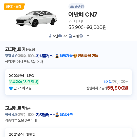
준중형
아반떼 CN7
7세대 아반떼
55,900~93,000원
5
인
3
개
4
개
오토
고고렌트카
용산점
평점
4.9
예약수
100+
배달가능
반려동물 가능
자차플러스+
삼각지역에서 도보 3분 이내
2023년식
ㆍ
LPG
무료취소
(1시간 이내)
53
%
120,000원
55,900원
만 26세 이상
일반자차
포함가
교보렌트카
본사
평점
4.9
예약수
100+
배달가능
자차플러스+
광흥창역 도보 3분 이내
2021년식
ㆍ
휘발유