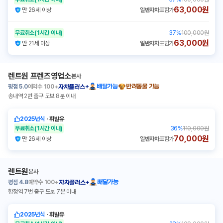
63,000원
만 26세 이상
일반자차
포함가
무료취소
(1시간 이내)
37
%
100,000원
63,000원
만 21세 이상
일반자차
포함가
렌트원 프렌즈영업소
본사
평점
5.0
예약수
100+
배달가능
반려동물 가능
자차플러스+
송내역 2번 출구 도보 8분 이내
2025년식
ㆍ
휘발유
무료취소
(1시간 이내)
36
%
110,000원
70,000원
만 26세 이상
일반자차
포함가
렌트원
본사
평점
4.8
예약수
100+
배달가능
자차플러스+
합정역 7번 출구 도보 7분 이내
2025년식
ㆍ
휘발유