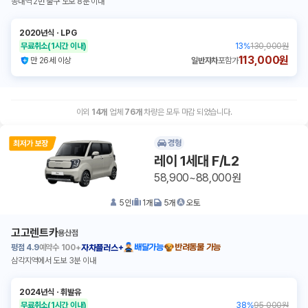
송내역 2번 출구 도보 8분 이내
2020년식
ㆍ
LPG
무료취소
(1시간 이내)
13
%
130,000원
113,000원
만 26세 이상
일반자차
포함가
이외
14
개
업체
76
개
차량은 모두 마감 되었습니다.
경형
레이 1세대 F/L2
58,900~88,000원
5
인
1
개
5
개
오토
고고렌트카
용산점
평점
4.9
예약수
100+
배달가능
반려동물 가능
자차플러스+
삼각지역에서 도보 3분 이내
2024년식
ㆍ
휘발유
무료취소
(1시간 이내)
38
%
95,000원