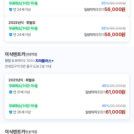
무료취소
(1시간 이내)
65
%
160,000원
56,000원
만 24세 이상
일반자차
포함가
2022년식
ㆍ
휘발유
무료취소
(1시간 이내)
65
%
160,000원
56,000원
만 24세 이상
일반자차
포함가
이삭렌트카
건대역점
평점
4.9
예약수
100+
자차플러스+
건대입구역 6번 출구 도보 2분 이내
2021년식
ㆍ
휘발유
무료취소
(1시간 이내)
49
%
120,000원
61,000원
만 21세 이상
일반자차
포함가
무료취소
(1시간 이내)
49
%
120,000원
61,000원
만 26세 이상
일반자차
포함가
이삭렌트카
천호역점