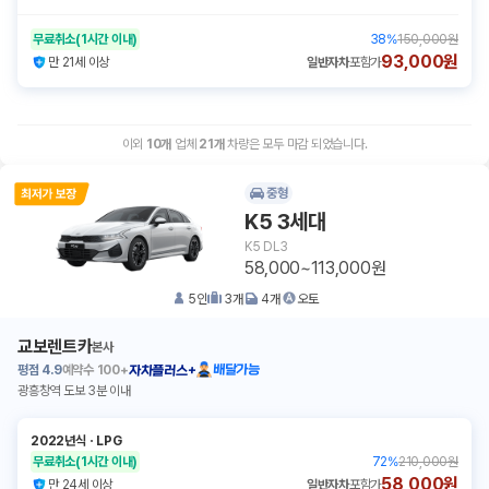
무료취소
(1시간 이내)
38
%
150,000원
93,000원
만 21세 이상
일반자차
포함가
이외
10
개
업체
21
개
차량은 모두 마감 되었습니다.
중형
K5 3세대
K5 DL3
58,000~113,000원
5
인
3
개
4
개
오토
교보렌트카
본사
평점
4.9
예약수
100+
배달가능
자차플러스+
광흥창역 도보 3분 이내
2022년식
ㆍ
LPG
무료취소
(1시간 이내)
72
%
210,000원
58,000원
만 24세 이상
일반자차
포함가