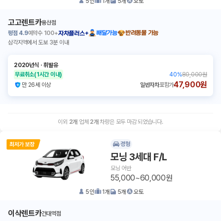
5
인
1
개
5
개
오토
고고렌트카
용산점
평점
4.9
예약수
100+
배달가능
반려동물 가능
자차플러스+
삼각지역에서 도보 3분 이내
2020년식
ㆍ
휘발유
무료취소
(1시간 이내)
40
%
80,000원
47,900원
만 26세 이상
일반자차
포함가
이외
2
개
업체
2
개
차량은 모두 마감 되었습니다.
경형
모닝 3세대 F/L
모닝 어반
55,000~60,000원
5
인
1
개
5
개
오토
이삭렌트카
건대역점