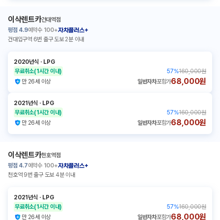
이삭렌트카
건대역점
평점
4.9
예약수
100+
자차플러스+
건대입구역 6번 출구 도보 2분 이내
2020년식
ㆍ
LPG
무료취소
(1시간 이내)
57
%
160,000원
68,000원
만 26세 이상
일반자차
포함가
2021년식
ㆍ
LPG
무료취소
(1시간 이내)
57
%
160,000원
68,000원
만 26세 이상
일반자차
포함가
이삭렌트카
천호역점
평점
4.7
예약수
100+
자차플러스+
천호역 9번 출구 도보 4분 이내
2021년식
ㆍ
LPG
무료취소
(1시간 이내)
57
%
160,000원
68,000원
만 26세 이상
일반자차
포함가