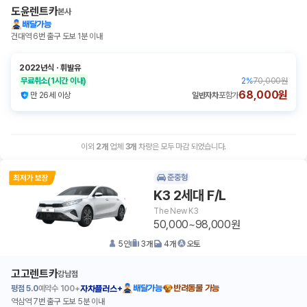
도윤렌트카
본사
배달가능
건대역 6번 출구 도보 1분 이내
2022년식
ㆍ
휘발유
무료취소
(1시간 이내)
2
%
70,000원
68,000원
만 26세 이상
일반자차
포함가
이외
2
개
업체
3
개
차량은 모두 마감 되었습니다.
준중형
K3 2세대 F/L
The New K3
50,000~98,000원
5
인
3
개
4
개
오토
고고렌트카
강남점
평점
5.0
예약수
100+
배달가능
반려동물 가능
자차플러스+
역삼역 7번 출구 도보 5분 이내