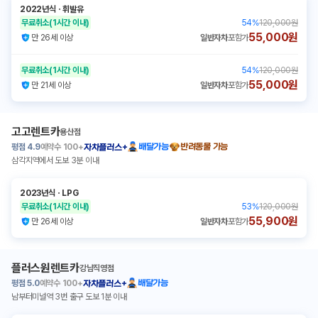
2022년식
ㆍ
휘발유
무료취소
(1시간 이내)
54
%
120,000원
55,000원
만 26세 이상
일반자차
포함가
무료취소
(1시간 이내)
54
%
120,000원
55,000원
만 21세 이상
일반자차
포함가
고고렌트카
용산점
평점
4.9
예약수
100+
배달가능
반려동물 가능
자차플러스+
삼각지역에서 도보 3분 이내
2023년식
ㆍ
LPG
무료취소
(1시간 이내)
53
%
120,000원
55,900원
만 26세 이상
일반자차
포함가
플러스원렌트카
강남직영점
평점
5.0
예약수
100+
배달가능
자차플러스+
남부터미널역 3번 출구 도보 1분 이내