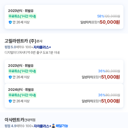
2023년식
ㆍ
휘발유
무료취소
(1시간 이내)
58
%
120,000원
50,000원
만 26세 이상
일반자차
포함가
고릴라렌트카 (주)
본사
평점
5.0
예약수
100+
자차플러스+
디지털미디어시티역 6번 출구 도보 1분 이내
2023년식
ㆍ
휘발유
무료취소
(1시간 이내)
36
%
80,000원
51,000원
만 26세 이상
일반자차
포함가
2024년식
ㆍ
휘발유
무료취소
(1시간 이내)
36
%
80,000원
51,000원
만 26세 이상
일반자차
포함가
이삭렌트카
건대역점
평점
4.9
예약수
100+
배달가능
자차플러스+