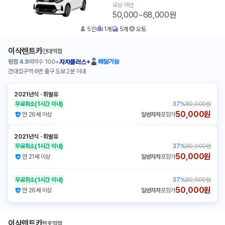
모닝 어반
50,000~68,000원
5
인
1
개
5
개
오토
이삭렌트카
건대역점
평점
4.9
예약수
100+
배달가능
자차플러스+
건대입구역 6번 출구 도보 2분 이내
2021년식
ㆍ
휘발유
무료취소
(1시간 이내)
37
%
80,000원
50,000원
만 26세 이상
일반자차
포함가
2021년식
ㆍ
휘발유
무료취소
(1시간 이내)
37
%
80,000원
50,000원
만 21세 이상
일반자차
포함가
무료취소
(1시간 이내)
37
%
80,000원
50,000원
만 26세 이상
일반자차
포함가
이삭렌트카
천호역점