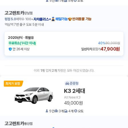
5
인
1
개
5
개
오토
고고렌트카
강남점
평점
5.0
예약수
100+
배달가능
반려동물 가능
자차플러스+
역삼역 7번 출구 도보 5분 이내
2020년식
ㆍ
휘발유
무료취소
(1시간 이내)
40
%
80,000원
47,900원
만 26세 이상
일반자차
포함가
이외
1
개
업체
2
개
차량은 모두 마감 되었습니다.
준중형
K3 2세대
All New K3
49,000원
5
인
3
개
4
개
오토
고고렌트카
용산점