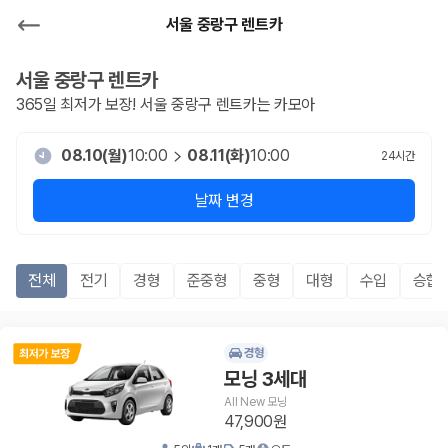
서울 중랑구 렌트카
서울 중랑구
렌트카
365일 최저가 보장!
서울 중랑구
렌트카는 카모아
08.10(월)
10:00
08.11(화)
10:00
24
시간
날짜 변경
전체
전기
경형
준중형
중형
대형
수입
승합R
경형
모닝 3세대
All New 모닝
47,900원