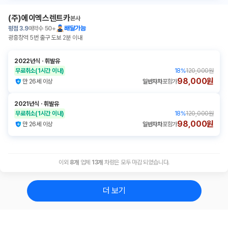
(주)에이엑스렌트카
본사
평점
3.9
예약수
50+
배달가능
광흥창역 5번 출구 도보 2분 이내
2022년식
ㆍ
휘발유
무료취소
(1시간 이내)
18
%
120,000원
98,000원
만 26세 이상
일반자차
포함가
2021년식
ㆍ
휘발유
무료취소
(1시간 이내)
18
%
120,000원
98,000원
만 26세 이상
일반자차
포함가
이외
8
개
업체
13
개
차량은 모두 마감 되었습니다.
더 보기