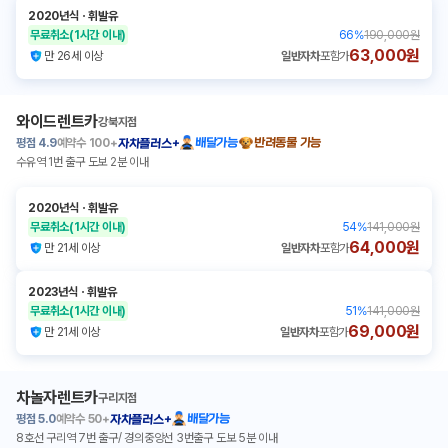
2020년식
ㆍ
휘발유
무료취소
(1시간 이내)
66
%
190,000원
63,000원
만 26세 이상
일반자차
포함가
와이드렌트카
강북지점
평점
4.9
예약수
100+
배달가능
반려동물 가능
자차플러스+
수유역 1번 출구 도보 2분 이내
2020년식
ㆍ
휘발유
무료취소
(1시간 이내)
54
%
141,000원
64,000원
만 21세 이상
일반자차
포함가
2023년식
ㆍ
휘발유
무료취소
(1시간 이내)
51
%
141,000원
69,000원
만 21세 이상
일반자차
포함가
차놀자렌트카
구리지점
평점
5.0
예약수
50+
배달가능
자차플러스+
8호선 구리역 7번 출구/ 경의중앙선 3번출구 도보 5분 이내