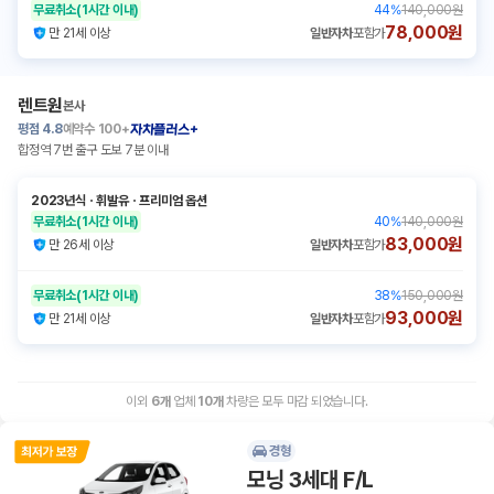
무료취소
(1시간 이내)
44
%
140,000원
78,000원
만 21세 이상
일반자차
포함가
렌트원
본사
평점
4.8
예약수
100+
자차플러스+
합정역 7번 출구 도보 7분 이내
2023년식
ㆍ
휘발유
ㆍ
프리미엄 옵션
무료취소
(1시간 이내)
40
%
140,000원
83,000원
만 26세 이상
일반자차
포함가
무료취소
(1시간 이내)
38
%
150,000원
93,000원
만 21세 이상
일반자차
포함가
이외
6
개
업체
10
개
차량은 모두 마감 되었습니다.
경형
모닝 3세대 F/L