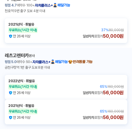
평점
4.7
예약수
100+
배달가능
자차플러스+
천호역 9번 출구 도보 4분 이내
2021년식
ㆍ
휘발유
무료취소
(1시간 이내)
37
%
80,000원
50,000원
만 26세 이상
일반자차
포함가
레츠고렌터카
본사
평점
5.0
예약수
50+
배달가능
반려동물 가능
자차플러스+
금천구청역 1번 출구 도보 8분 이내
2022년식
ㆍ
휘발유
무료취소
(1시간 이내)
65
%
160,000원
56,000원
만 26세 이상
일반자차
포함가
2021년식
ㆍ
휘발유
무료취소
(1시간 이내)
65
%
160,000원
56,000원
만 26세 이상
일반자차
포함가