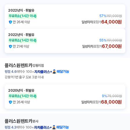
2022년식
ㆍ
휘발유
무료취소
(1시간 이내)
57
%
151,000원
64,000원
만 26세 이상
일반자차
포함가
2022년식
ㆍ
휘발유
무료취소
(1시간 이내)
55
%
151,000원
67,000원
만 21세 이상
일반자차
포함가
플러스원렌트카
강동지점
평점
4.6
예약수
100+
배달가능
자차플러스+
강동역 1번 출구 도보 3분 이내
2020년식
ㆍ
휘발유
무료취소
(1시간 이내)
9
%
75,000원
68,000원
만 26세 이상
일반자차
포함가
플러스원렌트카
본사
평점
4.3
예약수
100+
배달가능
자차플러스+