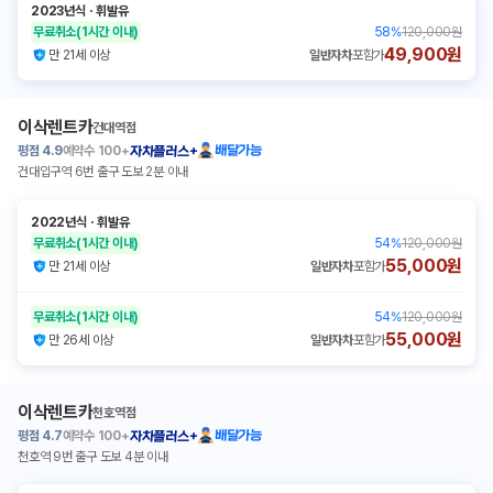
2023년식
ㆍ
휘발유
무료취소
(1시간 이내)
58
%
120,000원
49,900원
만 21세 이상
일반자차
포함가
이삭렌트카
건대역점
평점
4.9
예약수
100+
배달가능
자차플러스+
건대입구역 6번 출구 도보 2분 이내
2022년식
ㆍ
휘발유
무료취소
(1시간 이내)
54
%
120,000원
55,000원
만 21세 이상
일반자차
포함가
무료취소
(1시간 이내)
54
%
120,000원
55,000원
만 26세 이상
일반자차
포함가
이삭렌트카
천호역점
평점
4.7
예약수
100+
배달가능
자차플러스+
천호역 9번 출구 도보 4분 이내