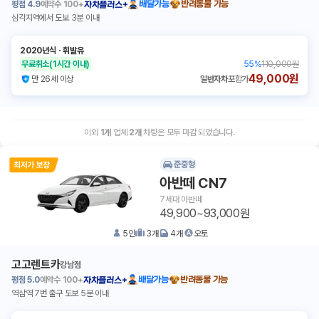
평점
4.9
예약수
100+
배달가능
반려동물 가능
자차플러스+
삼각지역에서 도보 3분 이내
2020년식
ㆍ
휘발유
무료취소
(1시간 이내)
55
%
110,000원
49,000원
만 26세 이상
일반자차
포함가
이외
1
개
업체
2
개
차량은 모두 마감 되었습니다.
준중형
아반떼 CN7
7세대 아반떼
49,900~93,000원
5
인
3
개
4
개
오토
고고렌트카
강남점
평점
5.0
예약수
100+
배달가능
반려동물 가능
자차플러스+
역삼역 7번 출구 도보 5분 이내