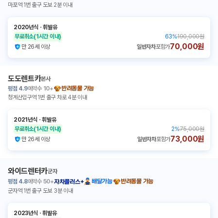
마포역 1번 출구 도보 2분 이내
2020년식
ㆍ
휘발유
무료취소
(1시간 이내)
63
%
190,000원
70,000원
만 26세 이상
일반자차
포함가
도도렌트카
본사
평점
4.9
예약수
10+
반려동물 가능
청계산입구역 1번 출구 차로 4분 이내
2021년식
ㆍ
휘발유
무료취소
(1시간 이내)
2
%
75,000원
73,000원
만 26세 이상
일반자차
포함가
와이드렌터카
군자
평점
4.8
예약수
50+
배달가능
반려동물 가능
자차플러스+
군자역 1번 출구 도보 3분 이내
2023년식
ㆍ
휘발유