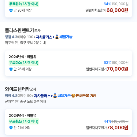
무료취소
(1시간 이내)
64
%
190,000원
68,000원
만 26세 이상
일반자차
포함가
플러스원렌트카
본사
평점
4.3
예약수
100+
배달가능
자차플러스+
마포역 1번 출구 도보 2분 이내
2024년식
ㆍ
휘발유
무료취소
(1시간 이내)
63
%
190,000원
70,000원
만 26세 이상
일반자차
포함가
와이드렌터카
군자
평점
4.8
예약수
50+
배달가능
반려동물 가능
자차플러스+
군자역 1번 출구 도보 3분 이내
2024년식
ㆍ
휘발유
무료취소
(1시간 이내)
44
%
140,000원
78,000원
만 21세 이상
일반자차
포함가