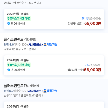
건대입구역 6번 출구 도보 2분 이내
2022년식
ㆍ
휘발유
무료취소
(1시간 이내)
54
%
120,000원
55,000원
만 26세 이상
일반자차
포함가
플러스원렌트카
강동지점
평점
4.6
예약수
100+
배달가능
자차플러스+
강동역 1번 출구 도보 3분 이내
2024년식
ㆍ
휘발유
무료취소
(1시간 이내)
9
%
75,000원
68,000원
만 26세 이상
일반자차
포함가
플러스원렌트카
강남직영점
평점
5.0
예약수
100+
배달가능
자차플러스+
남부터미널역 3번 출구 도보 1분 이내
2024년식
ㆍ
휘발유