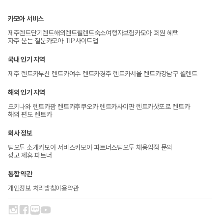
카모아 서비스
제주렌트
단기렌트
해외렌트
월렌트
숙소
여행자보험
카모아 회원 혜택
자주 묻는 질문
카모아 TIP
사이트맵
국내 인기 지역
제주 렌트카
부산 렌트카
여수 렌트카
경주 렌트카
서울 렌트카
강남구 월렌트
해외 인기 지역
오키나와 렌트카
괌 렌트카
후쿠오카 렌트카
사이판 렌트카
삿포로 렌트카
해외 편도 렌트카
회사 정보
팀오투 소개
카모아 서비스
카모아 파트너스
팀오투 채용
입점 문의
광고 제휴 파트너
통합 약관
개인정보 처리방침
이용약관