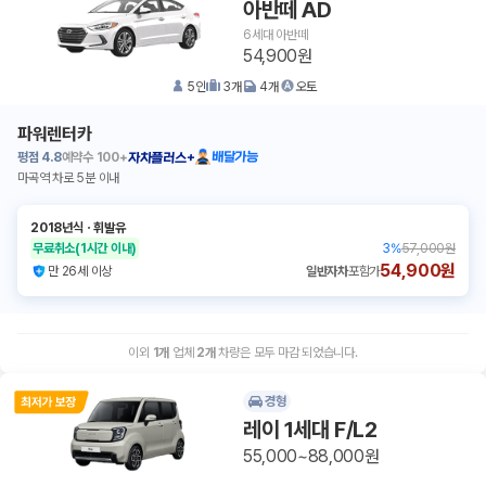
아반떼 AD
6세대 아반떼
54,900원
5
인
3
개
4
개
오토
파워렌터카
평점
4.8
예약수
100+
배달가능
자차플러스+
마곡역 차로 5분 이내
2018년식
ㆍ
휘발유
무료취소
(1시간 이내)
3
%
57,000원
54,900원
만 26세 이상
일반자차
포함가
이외
1
개
업체
2
개
차량은 모두 마감 되었습니다.
경형
레이 1세대 F/L2
55,000~88,000원