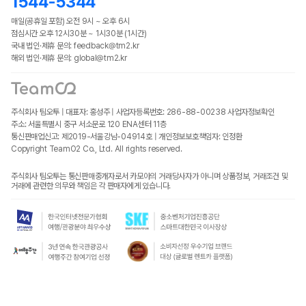
1544-5344
매일(공휴일 포함) 오전 9시 ~ 오후 6시
점심시간 오후 12시30분 ~ 1시30분 (1시간)
국내 법인·제휴 문의: feedback@tm2.kr
해외 법인·제휴 문의: global@tm2.kr
주식회사 팀오투 | 대표자: 홍성주 | 사업자등록번호: 286-88-00238
사업자정보확인
주소: 서울특별시 중구 서소문로 120 ENA센터 11층
통신판매업신고: 제2019-서울강남-04914호 | 개인정보보호책임자: 인정환
Copyright TeamO2 Co., Ltd. All rights reserved.
주식회사 팀오투는 통신판매중개자로서 카모아의 거래당사자가 아니며 상품정보, 거래조건 및
거래에 관련한 의무와 책임은 각 판매자에게 있습니다.