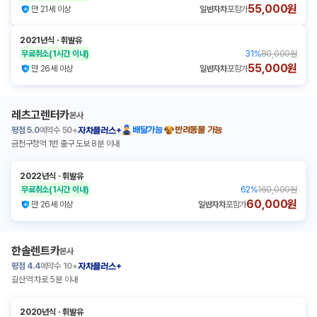
55,000원
만 21세 이상
일반자차
포함가
2021년식
ㆍ
휘발유
무료취소
(1시간 이내)
31
%
80,000원
55,000원
만 26세 이상
일반자차
포함가
레츠고렌터카
본사
평점
5.0
예약수
50+
배달가능
반려동물 가능
자차플러스+
금천구청역 1번 출구 도보 8분 이내
2022년식
ㆍ
휘발유
무료취소
(1시간 이내)
62
%
160,000원
60,000원
만 26세 이상
일반자차
포함가
한솔렌트카
본사
평점
4.4
예약수
10+
자차플러스+
갈산역 차로 5분 이내
2020년식
ㆍ
휘발유