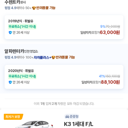
수렌트카
본사
평점
4.9
예약수
50+
반려동물 가능
2019년식
ㆍ
휘발유
무료취소
(1시간 이내)
9
%
70,000원
63,000원
만 26세 이상
일반자차
포함가
알파렌터카
인천영업소
평점
4.9
예약수
100+
반려동물 가능
자차플러스+
2020년식
ㆍ
휘발유
무료취소
(1시간 이내)
41
%
150,100원
88,100원
만 26세 이상
일반자차
포함가
이외
1
개
업체
2
개
차량은 모두 마감 되었습니다.
준중형
K3 1세대 F/L