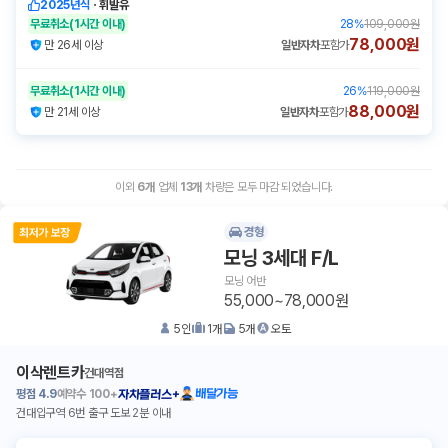
2025년식
ㆍ
휘발유
무료취소
(1시간 이내)
28
%
109,000원
78,000원
만 26세 이상
일반자차
포함가
무료취소
(1시간 이내)
26
%
119,000원
88,000원
만 21세 이상
일반자차
포함가
이외
6
개
업체
13
개
차량은 모두 마감 되었습니다.
경형
모닝 3세대 F/L
모닝 어반
55,000~78,000원
5
인
1
개
5
개
오토
이삭렌트카
건대역점
평점
4.9
예약수
100+
배달가능
자차플러스+
건대입구역 6번 출구 도보 2분 이내