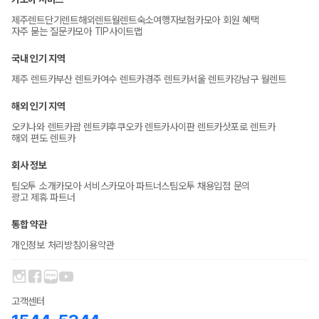
제주렌트
단기렌트
해외렌트
월렌트
숙소
여행자보험
카모아 회원 혜택
자주 묻는 질문
카모아 TIP
사이트맵
국내 인기 지역
제주 렌트카
부산 렌트카
여수 렌트카
경주 렌트카
서울 렌트카
강남구 월렌트
해외 인기 지역
오키나와 렌트카
괌 렌트카
후쿠오카 렌트카
사이판 렌트카
삿포로 렌트카
해외 편도 렌트카
회사 정보
팀오투 소개
카모아 서비스
카모아 파트너스
팀오투 채용
입점 문의
광고 제휴 파트너
통합 약관
개인정보 처리방침
이용약관
고객센터