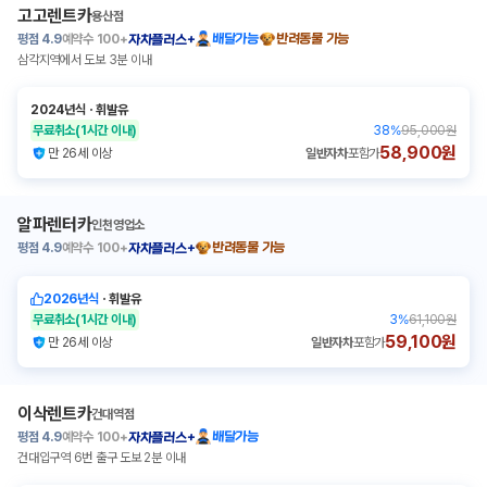
고고렌트카
용산점
평점
4.9
예약수
100+
배달가능
반려동물 가능
자차플러스+
삼각지역에서 도보 3분 이내
2024년식
ㆍ
휘발유
무료취소
(1시간 이내)
38
%
95,000원
58,900원
만 26세 이상
일반자차
포함가
알파렌터카
인천영업소
평점
4.9
예약수
100+
반려동물 가능
자차플러스+
2026년식
ㆍ
휘발유
무료취소
(1시간 이내)
3
%
61,100원
59,100원
만 26세 이상
일반자차
포함가
이삭렌트카
건대역점
평점
4.9
예약수
100+
배달가능
자차플러스+
건대입구역 6번 출구 도보 2분 이내