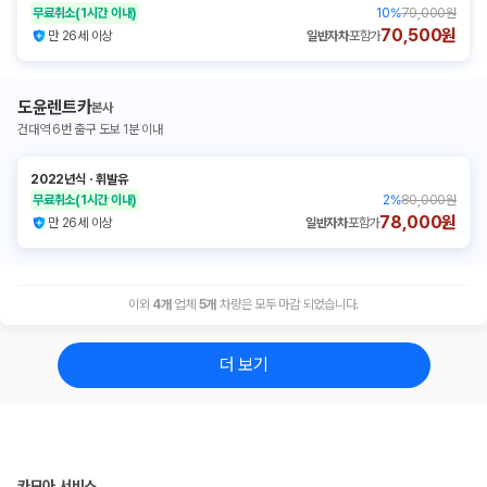
무료취소
(1시간 이내)
10
%
79,000원
70,500원
만 26세 이상
일반자차
포함가
도윤렌트카
본사
건대역 6번 출구 도보 1분 이내
2022년식
ㆍ
휘발유
무료취소
(1시간 이내)
2
%
80,000원
78,000원
만 26세 이상
일반자차
포함가
이외
4
개
업체
5
개
차량은 모두 마감 되었습니다.
더 보기
카모아 서비스