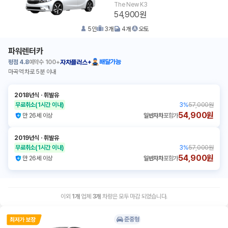
The New K3
54,900원
5
인
3
개
4
개
오토
파워렌터카
평점
4.8
예약수
100+
배달가능
자차플러스+
마곡역 차로 5분 이내
2018년식
ㆍ
휘발유
무료취소
(1시간 이내)
3
%
57,000원
54,900원
만 26세 이상
일반자차
포함가
2019년식
ㆍ
휘발유
무료취소
(1시간 이내)
3
%
57,000원
54,900원
만 26세 이상
일반자차
포함가
이외
1
개
업체
3
개
차량은 모두 마감 되었습니다.
준중형