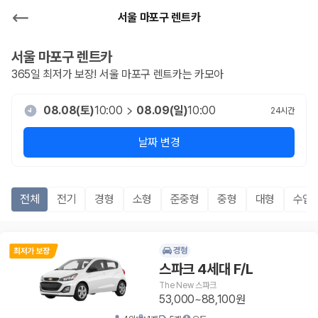
서울 마포구 렌트카
서울 마포구
렌트카
365일 최저가 보장!
서울 마포구
렌트카는 카모아
08.08(토)
10:00
08.09(일)
10:00
24
시간
날짜 변경
전체
전기
경형
소형
준중형
중형
대형
수입
경형
스파크 4세대 F/L
The New 스파크
53,000~88,100원