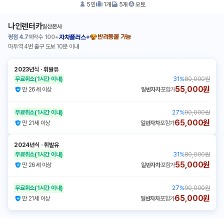
5
인
1
개
5
개
오토
나인렌터카
일산본사
평점
4.7
예약수
100+
반려동물 가능
자차플러스+
마두역 4번 출구 도보 10분 이내
2023년식
ㆍ
휘발유
무료취소
(1시간 이내)
31
%
80,000원
55,000원
만 26세 이상
일반자차
포함가
무료취소
(1시간 이내)
27
%
90,000원
65,000원
만 21세 이상
일반자차
포함가
2024년식
ㆍ
휘발유
무료취소
(1시간 이내)
31
%
80,000원
55,000원
만 26세 이상
일반자차
포함가
무료취소
(1시간 이내)
27
%
90,000원
65,000원
만 21세 이상
일반자차
포함가