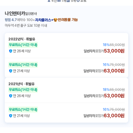
4
인
1
개
5
개
오토
나인렌터카
일산본사
평점
4.7
예약수
100+
반려동물 가능
자차플러스+
마두역 4번 출구 도보 10분 이내
2022년식
ㆍ
휘발유
무료취소
(1시간 이내)
18
%
65,000원
53,000원
만 26세 이상
일반자차
포함가
무료취소
(1시간 이내)
16
%
75,000원
63,000원
만 21세 이상
일반자차
포함가
2021년식
ㆍ
휘발유
무료취소
(1시간 이내)
18
%
65,000원
53,000원
만 26세 이상
일반자차
포함가
무료취소
(1시간 이내)
16
%
75,000원
63,000원
만 21세 이상
일반자차
포함가