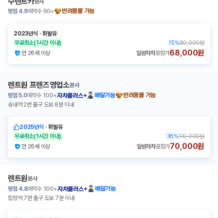
수렌트카
본사
평점
4.9
예약수
50+
반려동물 가능
2023년식
ㆍ
휘발유
무료취소
(1시간 이내)
15
%
80,000원
68,000원
만 26세 이상
일반자차
포함가
렌트원 프렌즈영업소
본사
평점
5.0
예약수
100+
배달가능
반려동물 가능
자차플러스+
송내역 2번 출구 도보 8분 이내
2025년식
ㆍ
휘발유
무료취소
(1시간 이내)
36
%
110,000원
70,000원
만 26세 이상
일반자차
포함가
렌트원
본사
평점
4.8
예약수
100+
배달가능
자차플러스+
합정역 7번 출구 도보 7분 이내