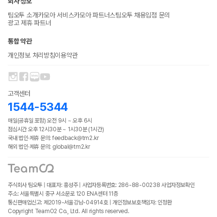
회사 정보
팀오투 소개
카모아 서비스
카모아 파트너스
팀오투 채용
입점 문의
광고 제휴 파트너
통합 약관
개인정보 처리방침
이용약관
고객센터
1544-5344
매일(공휴일 포함) 오전 9시 ~ 오후 6시
점심시간 오후 12시30분 ~ 1시30분 (1시간)
국내 법인·제휴 문의: feedback@tm2.kr
해외 법인·제휴 문의: global@tm2.kr
주식회사 팀오투 | 대표자: 홍성주 | 사업자등록번호: 286-88-00238
사업자정보확인
주소: 서울특별시 중구 서소문로 120 ENA센터 11층
통신판매업신고: 제2019-서울강남-04914호 | 개인정보보호책임자: 인정환
Copyright TeamO2 Co., Ltd. All rights reserved.