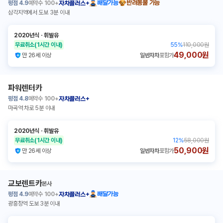
평점
4.9
예약수
100+
배달가능
반려동물 가능
자차플러스+
삼각지역에서 도보 3분 이내
2020년식
ㆍ
휘발유
무료취소
(1시간 이내)
55
%
110,000원
49,000원
만 26세 이상
일반자차
포함가
파워렌터카
평점
4.8
예약수
100+
자차플러스+
마곡역 차로 5분 이내
2020년식
ㆍ
휘발유
무료취소
(1시간 이내)
12
%
58,000원
50,900원
만 26세 이상
일반자차
포함가
교보렌트카
본사
평점
4.9
예약수
100+
배달가능
자차플러스+
광흥창역 도보 3분 이내