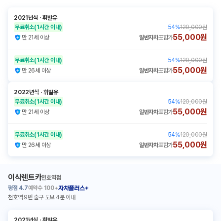
2021년식
ㆍ
휘발유
무료취소
(1시간 이내)
54
%
120,000원
55,000원
만 21세 이상
일반자차
포함가
무료취소
(1시간 이내)
54
%
120,000원
55,000원
만 26세 이상
일반자차
포함가
2022년식
ㆍ
휘발유
무료취소
(1시간 이내)
54
%
120,000원
55,000원
만 21세 이상
일반자차
포함가
무료취소
(1시간 이내)
54
%
120,000원
55,000원
만 26세 이상
일반자차
포함가
이삭렌트카
천호역점
평점
4.7
예약수
100+
자차플러스+
천호역 9번 출구 도보 4분 이내
2021년식
ㆍ
휘발유