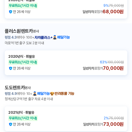
2020년식
ㆍ
휘발유
무료취소
(1시간 이내)
9
%
75,000원
68,000원
만 26세 이상
일반자차
포함가
플러스원렌트카
본사
평점
4.3
예약수
100+
배달가능
자차플러스+
마포역 1번 출구 도보 2분 이내
2020년식
ㆍ
휘발유
무료취소
(1시간 이내)
63
%
190,000원
70,000원
만 26세 이상
일반자차
포함가
도도렌트카
본사
평점
4.9
예약수
10+
배달가능
반려동물 가능
청계산입구역 1번 출구 차로 4분 이내
2021년식
ㆍ
휘발유
무료취소
(1시간 이내)
2
%
75,000원
73,000원
만 26세 이상
일반자차
포함가