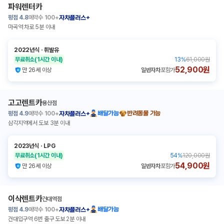
파워렌터카
평점
4.8
예약수
100+
자차플러스+
마곡역 차로 5분 이내
2022년식
ㆍ
휘발유
무료취소
(1시간 이내)
13
%
61,000원
52,900원
만 26세 이상
일반자차
포함가
고고렌트카
용산점
평점
4.9
예약수
100+
배달가능
반려동물 가능
자차플러스+
삼각지역에서 도보 3분 이내
2023년식
ㆍ
LPG
무료취소
(1시간 이내)
54
%
120,000원
54,900원
만 26세 이상
일반자차
포함가
이삭렌트카
건대역점
평점
4.9
예약수
100+
배달가능
자차플러스+
건대입구역 6번 출구 도보 2분 이내