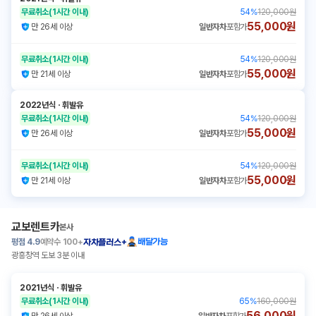
무료취소
(1시간 이내)
54
%
120,000원
55,000원
만 26세 이상
일반자차
포함가
무료취소
(1시간 이내)
54
%
120,000원
55,000원
만 21세 이상
일반자차
포함가
2022년식
ㆍ
휘발유
무료취소
(1시간 이내)
54
%
120,000원
55,000원
만 26세 이상
일반자차
포함가
무료취소
(1시간 이내)
54
%
120,000원
55,000원
만 21세 이상
일반자차
포함가
교보렌트카
본사
평점
4.9
예약수
100+
배달가능
자차플러스+
광흥창역 도보 3분 이내
2021년식
ㆍ
휘발유
무료취소
(1시간 이내)
65
%
160,000원
56,000원