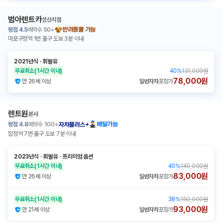
범아렌트카
성산지점
평점
4.5
예약수
50+
반려동물 가능
마포구청역 1번 출구 도보 3분 이내
2021년식
ㆍ
휘발유
무료취소
(1시간 이내)
40
%
131,000원
78,000원
만 26세 이상
일반자차
포함가
렌트원
본사
평점
4.8
예약수
100+
배달가능
자차플러스+
합정역 7번 출구 도보 7분 이내
2023년식
ㆍ
휘발유
ㆍ
프리미엄 옵션
무료취소
(1시간 이내)
40
%
140,000원
83,000원
만 26세 이상
일반자차
포함가
무료취소
(1시간 이내)
38
%
150,000원
93,000원
만 21세 이상
일반자차
포함가