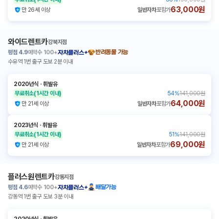
63,000원
만 26세 이상
일반자차
포함가
와이드렌트카
강북지점
평점
4.9
예약수
100+
반려동물 가능
자차플러스+
수유역 1번 출구 도보 2분 이내
2020년식
ㆍ
휘발유
무료취소
(1시간 이내)
54
%
141,000원
64,000원
만 21세 이상
일반자차
포함가
2023년식
ㆍ
휘발유
무료취소
(1시간 이내)
51
%
141,000원
69,000원
만 21세 이상
일반자차
포함가
플러스원렌트카
강동지점
평점
4.6
예약수
100+
배달가능
자차플러스+
강동역 1번 출구 도보 3분 이내