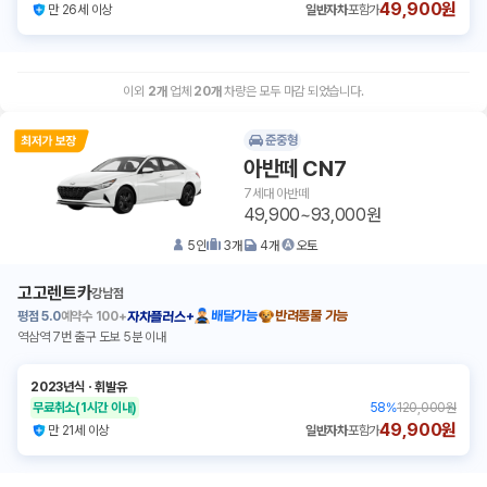
49,900원
만 26세 이상
일반자차
포함가
이외
2
개
업체
20
개
차량은 모두 마감 되었습니다.
준중형
아반떼 CN7
7세대 아반떼
49,900~93,000원
5
인
3
개
4
개
오토
고고렌트카
강남점
평점
5.0
예약수
100+
배달가능
반려동물 가능
자차플러스+
역삼역 7번 출구 도보 5분 이내
2023년식
ㆍ
휘발유
무료취소
(1시간 이내)
58
%
120,000원
49,900원
만 21세 이상
일반자차
포함가