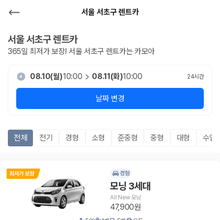
서울 서초구 렌트카
서울 서초구
렌트카
365일 최저가 보장!
서울 서초구
렌트카는 카모아
08.10(월)
10:00
08.11(화)
10:00
24
시간
날짜 변경
전체
전기
경형
소형
준중형
중형
대형
수입
경형
모닝 3세대
All New 모닝
47,900원