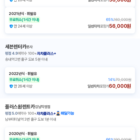
만 26세 이상
일반자차
포함가
2021년식
ㆍ
휘발유
무료취소
(1시간 이내)
65
%
160,000원
56,000원
만 24세 이상
일반자차
포함가
세븐렌터카
본사
평점
4.9
예약수
100+
자차플러스+
송내역 2번 출구 도보 5분 이내
2022년식
ㆍ
휘발유
무료취소
(1시간 이내)
14
%
70,000원
60,000원
만 26세 이상
일반자차
포함가
플러스원렌트카
강남직영점
평점
5.0
예약수
100+
배달가능
자차플러스+
남부터미널역 3번 출구 도보 1분 이내
2020년식
ㆍ
휘발유
무료취소
(1시간 이내)
66
%
190,000원