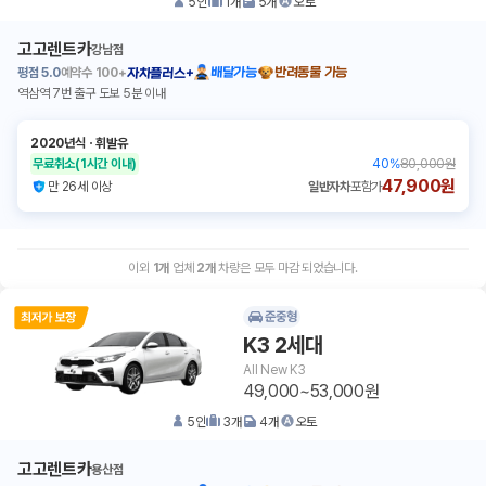
5
인
1
개
5
개
오토
고고렌트카
강남점
평점
5.0
예약수
100+
배달가능
반려동물 가능
자차플러스+
역삼역 7번 출구 도보 5분 이내
2020년식
ㆍ
휘발유
무료취소
(1시간 이내)
40
%
80,000원
47,900원
만 26세 이상
일반자차
포함가
이외
1
개
업체
2
개
차량은 모두 마감 되었습니다.
준중형
K3 2세대
All New K3
49,000~53,000원
5
인
3
개
4
개
오토
고고렌트카
용산점