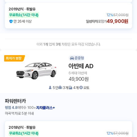
2019년식
ㆍ
휘발유
무료취소
(1시간 이내)
12
%
57,000원
49,900원
만 26세 이상
일반자차
포함가
이외
1
개
업체
3
개
차량은 모두 마감 되었습니다.
준중형
아반떼 AD
6세대 아반떼
49,900원
5
인
3
개
4
개
오토
파워렌터카
평점
4.8
예약수
100+
자차플러스+
마곡역 차로 5분 이내
2018년식
ㆍ
휘발유
무료취소
(1시간 이내)
12
%
57,000원