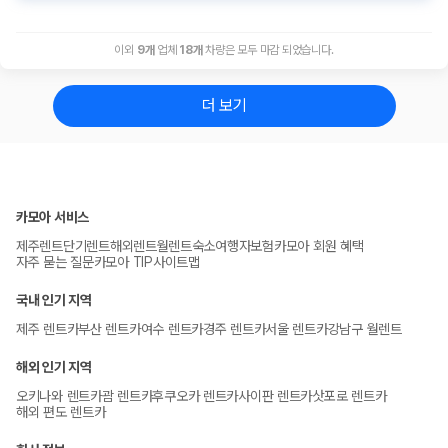
이외
9
개
업체
18
개
차량은 모두 마감 되었습니다.
더 보기
카모아 서비스
제주렌트
단기렌트
해외렌트
월렌트
숙소
여행자보험
카모아 회원 혜택
자주 묻는 질문
카모아 TIP
사이트맵
국내 인기 지역
제주 렌트카
부산 렌트카
여수 렌트카
경주 렌트카
서울 렌트카
강남구 월렌트
해외 인기 지역
오키나와 렌트카
괌 렌트카
후쿠오카 렌트카
사이판 렌트카
삿포로 렌트카
해외 편도 렌트카