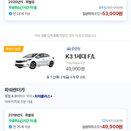
2020년식
ㆍ
휘발유
무료취소
(1시간 이내)
64
%
150,000원
53,000원
만 24세 이상
일반자차
포함가
이외
2
개
업체
8
개
차량은 모두 마감 되었습니다.
준중형
K3 1세대 F/L
The New K3
49,900원
5
인
3
개
4
개
오토
파워렌터카
평점
4.8
예약수
100+
자차플러스+
마곡역 차로 5분 이내
2018년식
ㆍ
휘발유
무료취소
(1시간 이내)
12
%
57,000원
49,900원
만 26세 이상
일반자차
포함가