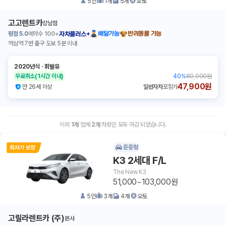
5
인
1
개
5
개
오토
고고렌트카
강남점
평점
5.0
예약수
100+
배달가능
반려동물 가능
자차플러스+
역삼역 7번 출구 도보 5분 이내
2020년식
ㆍ
휘발유
무료취소
(1시간 이내)
40
%
80,000원
47,900원
만 26세 이상
일반자차
포함가
이외
1
개
업체
2
개
차량은 모두 마감 되었습니다.
준중형
K3 2세대 F/L
The New K3
51,000~103,000원
5
인
3
개
4
개
오토
고릴라렌트카 (주)
본사