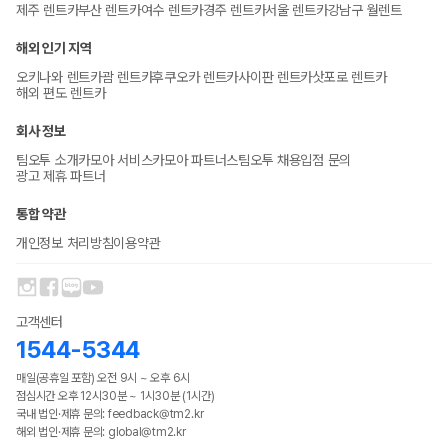
제주 렌트카
부산 렌트카
여수 렌트카
경주 렌트카
서울 렌트카
강남구 월렌트
해외 인기 지역
오키나와 렌트카
괌 렌트카
후쿠오카 렌트카
사이판 렌트카
삿포로 렌트카
해외 편도 렌트카
회사 정보
팀오투 소개
카모아 서비스
카모아 파트너스
팀오투 채용
입점 문의
광고 제휴 파트너
통합 약관
개인정보 처리방침
이용약관
고객센터
1544-5344
매일(공휴일 포함) 오전 9시 ~ 오후 6시
점심시간 오후 12시30분 ~ 1시30분 (1시간)
국내 법인·제휴 문의: feedback@tm2.kr
해외 법인·제휴 문의: global@tm2.kr