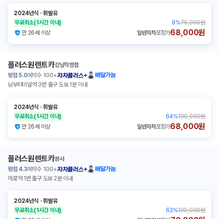
2024년식
ㆍ
휘발유
무료취소
(1시간 이내)
9
%
75,000원
68,000원
만 26세 이상
일반자차
포함가
플러스원렌트카
강남직영점
평점
5.0
예약수
100+
배달가능
자차플러스+
남부터미널역 3번 출구 도보 1분 이내
2024년식
ㆍ
휘발유
무료취소
(1시간 이내)
64
%
190,000원
68,000원
만 26세 이상
일반자차
포함가
플러스원렌트카
본사
평점
4.3
예약수
100+
배달가능
자차플러스+
마포역 1번 출구 도보 2분 이내
2024년식
ㆍ
휘발유
무료취소
(1시간 이내)
63
%
190,000원