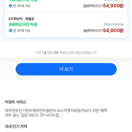
54,900원
만 26세 이상
일반자차
포함가
2019년식
ㆍ
휘발유
무료취소
(1시간 이내)
3
%
57,000원
54,900원
만 26세 이상
일반자차
포함가
이외
1
개
업체
3
개
차량은 모두 마감 되었습니다.
더 보기
카모아 서비스
제주렌트
단기렌트
해외렌트
월렌트
숙소
여행자보험
카모아 회원 혜택
자주 묻는 질문
카모아 TIP
사이트맵
국내 인기 지역