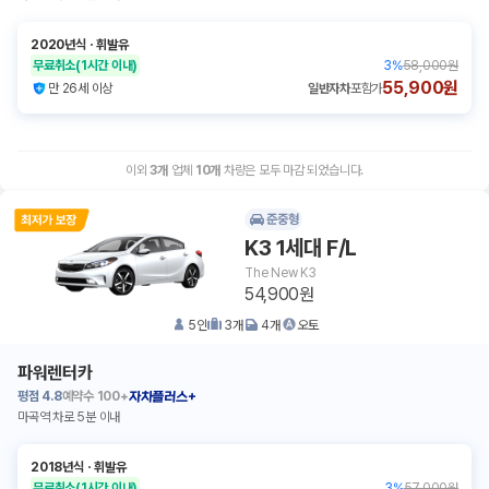
2020년식
ㆍ
휘발유
무료취소
(1시간 이내)
3
%
58,000원
55,900원
만 26세 이상
일반자차
포함가
이외
3
개
업체
10
개
차량은 모두 마감 되었습니다.
준중형
K3 1세대 F/L
The New K3
54,900원
5
인
3
개
4
개
오토
파워렌터카
평점
4.8
예약수
100+
자차플러스+
마곡역 차로 5분 이내
2018년식
ㆍ
휘발유
무료취소
(1시간 이내)
3
%
57,000원