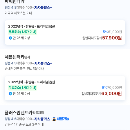
파워렌터카
평점
4.8
예약수
100+
자차플러스+
마곡역 차로 5분 이내
2022년식
ㆍ
휘발유
ㆍ
프리미엄 옵션
무료취소
(1시간 이내)
5
%
61,000원
57,900원
만 26세 이상
일반자차
포함가
세븐렌터카
본사
평점
4.9
예약수
100+
자차플러스+
송내역 2번 출구 도보 5분 이내
2022년식
ㆍ
휘발유
ㆍ
프리미엄 옵션
무료취소
(1시간 이내)
9
%
70,000원
63,000원
만 26세 이상
일반자차
포함가
플러스원렌트카
강동지점
평점
4.6
예약수
100+
배달가능
자차플러스+
강동역 1번 출구 도보 3분 이내