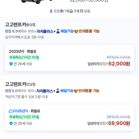
5
인
1
개
5
개
오토
고고렌트카
용산점
평점
4.9
예약수
100+
배달가능
반려동물 가능
자차플러스+
삼각지역에서 도보 3분 이내
2023년식
ㆍ
휘발유
무료취소
(1시간 이내)
45
%
95,000원
52,000원
만 26세 이상
일반자차
포함가
고고렌트카
강남점
평점
5.0
예약수
100+
배달가능
반려동물 가능
자차플러스+
역삼역 7번 출구 도보 5분 이내
2025년식
ㆍ
휘발유
무료취소
(1시간 이내)
36
%
95,000원
59,900원
만 26세 이상
일반자차
포함가