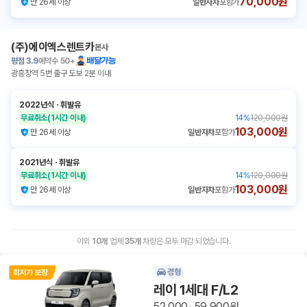
70,000원
만 26세 이상
일반자차
포함가
(주)에이엑스렌트카
본사
평점
3.9
예약수
50+
배달가능
광흥창역 5번 출구 도보 2분 이내
2022년식
ㆍ
휘발유
무료취소
(1시간 이내)
14
%
120,000원
103,000원
만 26세 이상
일반자차
포함가
2021년식
ㆍ
휘발유
무료취소
(1시간 이내)
14
%
120,000원
103,000원
만 26세 이상
일반자차
포함가
이외
10
개
업체
35
개
차량은 모두 마감 되었습니다.
경형
레이 1세대 F/L2
52,000~59,900원