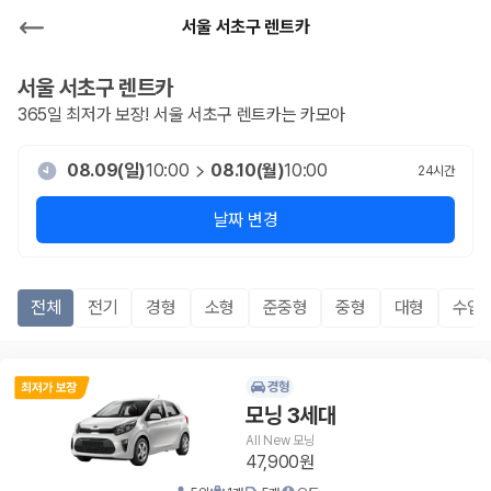
서울 서초구 렌트카
서울 서초구
렌트카
365일 최저가 보장!
서울 서초구
렌트카는 카모아
08.09(일)
10:00
08.10(월)
10:00
24
시간
날짜 변경
전체
전기
경형
소형
준중형
중형
대형
수입
경형
모닝 3세대
All New 모닝
47,900원