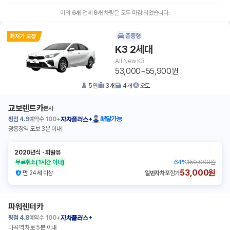
이외
6
개
업체
9
개
차량은 모두 마감 되었습니다.
준중형
K3 2세대
All New K3
53,000~55,900원
5
인
3
개
4
개
오토
교보렌트카
본사
평점
4.9
예약수
100+
배달가능
자차플러스+
광흥창역 도보 3분 이내
2020년식
ㆍ
휘발유
무료취소
(1시간 이내)
64
%
150,000원
53,000원
만 24세 이상
일반자차
포함가
파워렌터카
평점
4.8
예약수
100+
자차플러스+
마곡역 차로 5분 이내