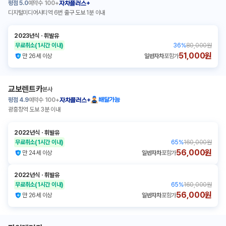
평점
5.0
예약수
100+
자차플러스+
디지털미디어시티역 6번 출구 도보 1분 이내
2023년식
ㆍ
휘발유
무료취소
(1시간 이내)
36
%
80,000원
51,000원
만 26세 이상
일반자차
포함가
교보렌트카
본사
평점
4.9
예약수
100+
배달가능
자차플러스+
광흥창역 도보 3분 이내
2022년식
ㆍ
휘발유
무료취소
(1시간 이내)
65
%
160,000원
56,000원
만 24세 이상
일반자차
포함가
2022년식
ㆍ
휘발유
무료취소
(1시간 이내)
65
%
160,000원
56,000원
만 26세 이상
일반자차
포함가