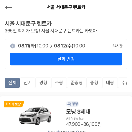
서울 서대문구 렌트카
서울 서대문구
렌트카
365일 최저가 보장!
서울 서대문구
렌트카는 카모아
08.11(화)
10:00
08.12(수)
10:00
24
시간
날짜 변경
전체
전기
경형
소형
준중형
중형
대형
수입
경형
모닝 3세대
All New 모닝
47,900~88,100원