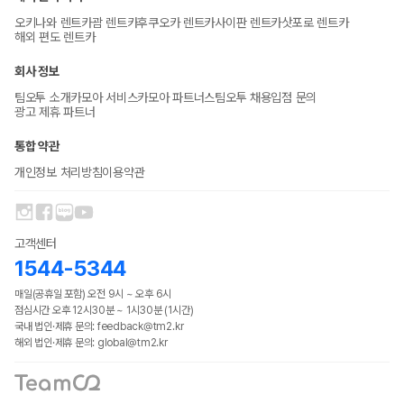
오키나와 렌트카
괌 렌트카
후쿠오카 렌트카
사이판 렌트카
삿포로 렌트카
해외 편도 렌트카
회사 정보
팀오투 소개
카모아 서비스
카모아 파트너스
팀오투 채용
입점 문의
광고 제휴 파트너
통합 약관
개인정보 처리방침
이용약관
고객센터
1544-5344
매일(공휴일 포함) 오전 9시 ~ 오후 6시
점심시간 오후 12시30분 ~ 1시30분 (1시간)
국내 법인·제휴 문의: feedback@tm2.kr
해외 법인·제휴 문의: global@tm2.kr