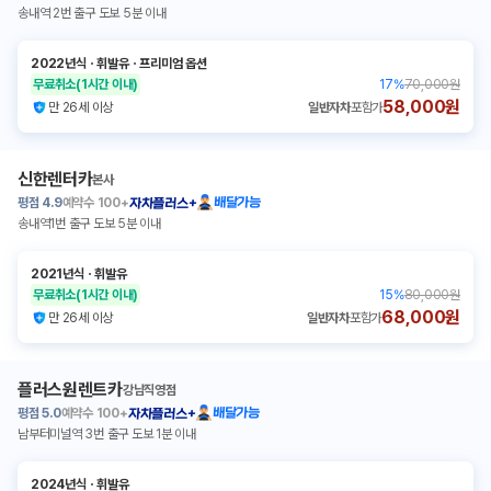
송내역 2번 출구 도보 5분 이내
2022년식
ㆍ
휘발유
ㆍ
프리미엄 옵션
무료취소
(1시간 이내)
17
%
70,000원
58,000원
만 26세 이상
일반자차
포함가
신한렌터카
본사
평점
4.9
예약수
100+
배달가능
자차플러스+
송내역1번 출구 도보 5분 이내
2021년식
ㆍ
휘발유
무료취소
(1시간 이내)
15
%
80,000원
68,000원
만 26세 이상
일반자차
포함가
플러스원렌트카
강남직영점
평점
5.0
예약수
100+
배달가능
자차플러스+
남부터미널역 3번 출구 도보 1분 이내
2024년식
ㆍ
휘발유