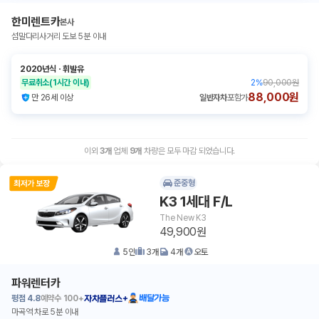
한미렌트카
본사
섬말다리사거리 도보 5분 이내
2020년식
ㆍ
휘발유
무료취소
(1시간 이내)
2
%
90,000원
88,000원
만 26세 이상
일반자차
포함가
이외
3
개
업체
9
개
차량은 모두 마감 되었습니다.
준중형
K3 1세대 F/L
The New K3
49,900원
5
인
3
개
4
개
오토
파워렌터카
평점
4.8
예약수
100+
배달가능
자차플러스+
마곡역 차로 5분 이내