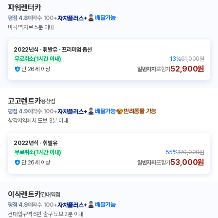
파워렌터카
평점
4.8
예약수
100+
배달가능
자차플러스+
마곡역 차로 5분 이내
2022년식
ㆍ
휘발유
ㆍ
프리미엄 옵션
무료취소
(1시간 이내)
13
%
61,000원
52,900원
만 26세 이상
일반자차
포함가
고고렌트카
용산점
평점
4.9
예약수
100+
배달가능
반려동물 가능
자차플러스+
삼각지역에서 도보 3분 이내
2022년식
ㆍ
휘발유
무료취소
(1시간 이내)
55
%
120,000원
53,000원
만 26세 이상
일반자차
포함가
이삭렌트카
건대역점
평점
4.9
예약수
100+
배달가능
자차플러스+
건대입구역 6번 출구 도보 2분 이내