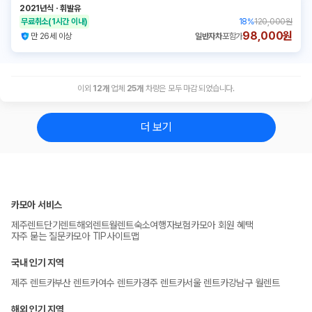
2021년식
ㆍ
휘발유
무료취소
(1시간 이내)
18
%
120,000원
98,000원
만 26세 이상
일반자차
포함가
이외
12
개
업체
25
개
차량은 모두 마감 되었습니다.
더 보기
카모아 서비스
제주렌트
단기렌트
해외렌트
월렌트
숙소
여행자보험
카모아 회원 혜택
자주 묻는 질문
카모아 TIP
사이트맵
국내 인기 지역
제주 렌트카
부산 렌트카
여수 렌트카
경주 렌트카
서울 렌트카
강남구 월렌트
해외 인기 지역