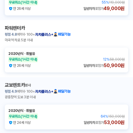
무료취소
(1시간 이내)
55
%
110,000원
49,000원
만 26세 이상
일반자차
포함가
파워렌터카
평점
4.8
예약수
100+
배달가능
자차플러스+
마곡역 차로 5분 이내
2020년식
ㆍ
휘발유
무료취소
(1시간 이내)
12
%
58,000원
50,900원
만 26세 이상
일반자차
포함가
교보렌트카
본사
평점
4.9
예약수
100+
배달가능
자차플러스+
광흥창역 도보 3분 이내
2020년식
ㆍ
휘발유
무료취소
(1시간 이내)
64
%
150,000원
53,000원
만 24세 이상
일반자차
포함가