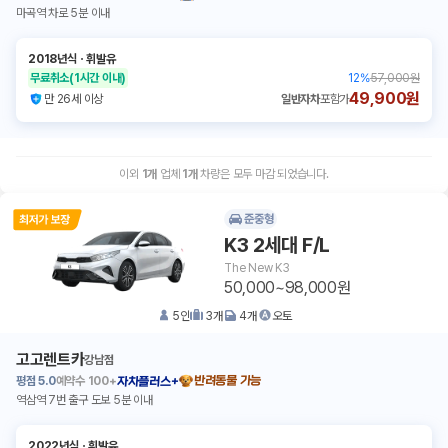
마곡역 차로 5분 이내
2018년식
ㆍ
휘발유
무료취소
(1시간 이내)
12
%
57,000원
49,900원
만 26세 이상
일반자차
포함가
이외
1
개
업체
1
개
차량은 모두 마감 되었습니다.
준중형
K3 2세대 F/L
The New K3
50,000~98,000원
5
인
3
개
4
개
오토
고고렌트카
강남점
평점
5.0
예약수
100+
반려동물 가능
자차플러스+
역삼역 7번 출구 도보 5분 이내
2022년식
ㆍ
휘발유