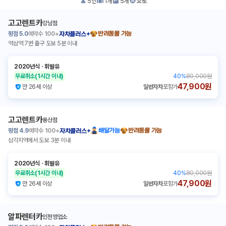
5
인
1
개
5
개
오토
고고렌트카
강남점
평점
5.0
예약수
100+
반려동물 가능
자차플러스+
역삼역 7번 출구 도보 5분 이내
2020년식
ㆍ
휘발유
무료취소
(1시간 이내)
40
%
80,000원
47,900원
만 26세 이상
일반자차
포함가
고고렌트카
용산점
평점
4.9
예약수
100+
배달가능
반려동물 가능
자차플러스+
삼각지역에서 도보 3분 이내
2020년식
ㆍ
휘발유
무료취소
(1시간 이내)
40
%
80,000원
47,900원
만 26세 이상
일반자차
포함가
알파렌터카
인천영업소