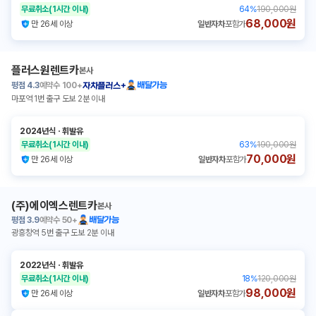
무료취소
(1시간 이내)
64
%
190,000원
68,000원
만 26세 이상
일반자차
포함가
플러스원렌트카
본사
평점
4.3
예약수
100+
배달가능
자차플러스+
마포역 1번 출구 도보 2분 이내
2024년식
ㆍ
휘발유
무료취소
(1시간 이내)
63
%
190,000원
70,000원
만 26세 이상
일반자차
포함가
(주)에이엑스렌트카
본사
평점
3.9
예약수
50+
배달가능
광흥창역 5번 출구 도보 2분 이내
2022년식
ㆍ
휘발유
무료취소
(1시간 이내)
18
%
120,000원
98,000원
만 26세 이상
일반자차
포함가