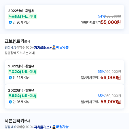
2022년식
ㆍ
휘발유
무료취소
(1시간 이내)
54
%
120,000원
55,000원
만 26세 이상
일반자차
포함가
교보렌트카
본사
평점
4.9
예약수
100+
배달가능
자차플러스+
광흥창역 도보 3분 이내
2022년식
ㆍ
휘발유
무료취소
(1시간 이내)
65
%
160,000원
56,000원
만 24세 이상
일반자차
포함가
2022년식
ㆍ
휘발유
무료취소
(1시간 이내)
65
%
160,000원
56,000원
만 26세 이상
일반자차
포함가
세븐렌터카
본사
평점
4.9
예약수
100+
배달가능
자차플러스+