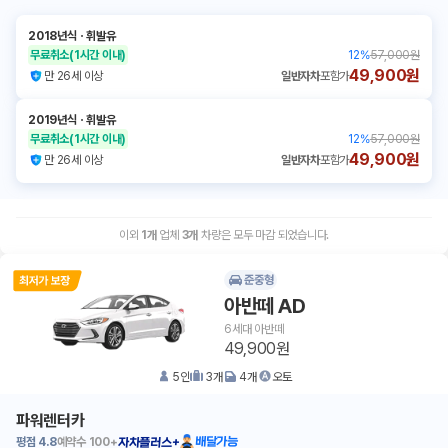
2018년식
ㆍ
휘발유
무료취소
(1시간 이내)
12
%
57,000원
49,900원
만 26세 이상
일반자차
포함가
2019년식
ㆍ
휘발유
무료취소
(1시간 이내)
12
%
57,000원
49,900원
만 26세 이상
일반자차
포함가
이외
1
개
업체
3
개
차량은 모두 마감 되었습니다.
준중형
아반떼 AD
6세대 아반떼
49,900원
5
인
3
개
4
개
오토
파워렌터카
평점
4.8
예약수
100+
배달가능
자차플러스+