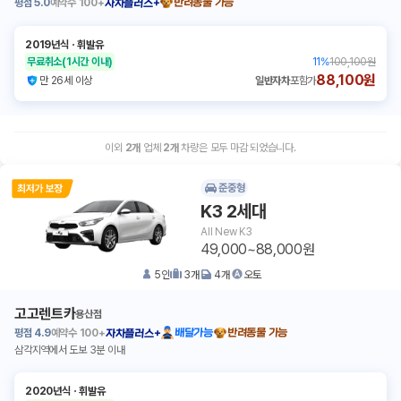
평점
5.0
예약수
100+
반려동물 가능
자차플러스+
2019년식
ㆍ
휘발유
무료취소
(1시간 이내)
11
%
100,100원
88,100원
만 26세 이상
일반자차
포함가
이외
2
개
업체
2
개
차량은 모두 마감 되었습니다.
준중형
K3 2세대
All New K3
49,000~88,000원
5
인
3
개
4
개
오토
고고렌트카
용산점
평점
4.9
예약수
100+
배달가능
반려동물 가능
자차플러스+
삼각지역에서 도보 3분 이내
2020년식
ㆍ
휘발유