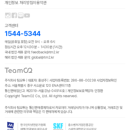
개인정보 처리방침
이용약관
고객센터
1544-5344
매일(공휴일 포함) 오전 9시 ~ 오후 6시
점심시간 오후 12시30분 ~ 1시30분 (1시간)
국내 법인·제휴 문의: feedback@tm2.kr
해외 법인·제휴 문의: global@tm2.kr
주식회사 팀오투 | 대표자: 홍성주 | 사업자등록번호: 286-88-00238
사업자정보확인
주소: 서울특별시 중구 서소문로 120 ENA센터 11층
통신판매업신고: 제2019-서울강남-04914호 | 개인정보보호책임자: 인정환
Copyright TeamO2 Co., Ltd. All rights reserved.
주식회사 팀오투는 통신판매중개자로서 카모아의 거래당사자가 아니며 상품정보, 거래조건 및
거래에 관련한 의무와 책임은 각 판매자에게 있습니다.