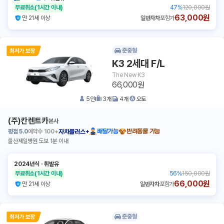
무료취소
(1시간 이내)
47
%
120,000원
63,000원
만 21세 이상
일반자차
포함가
준중형
K3 2세대 F/L
The New K3
66,000원
5
인
3
개
4
개
오토
(주)칸렌트카
본사
평점
5.0
예약수
100+
배달가능
반려동물 가능
자차플러스+
울산제일병원 도보 1분 이내
2024년식
ㆍ
휘발유
무료취소
(1시간 이내)
56
%
150,000원
66,000원
만 21세 이상
일반자차
포함가
준중형