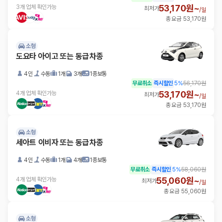
53,170원~
3개 업체 확인가능
최저가
/
일
총 요금 53,170원
소형
도요타 아이고 또는 동급차종
4인
수동
1개
3개
1종보통
무료취소
즉시할인
5
%
56,170원
53,170원~
4개 업체 확인가능
최저가
/
일
총 요금 53,170원
소형
세아트 이비자 또는 동급차종
4인
수동
1개
4개
1종보통
무료취소
즉시할인
5
%
58,060원
55,060원~
4개 업체 확인가능
최저가
/
일
총 요금 55,060원
소형