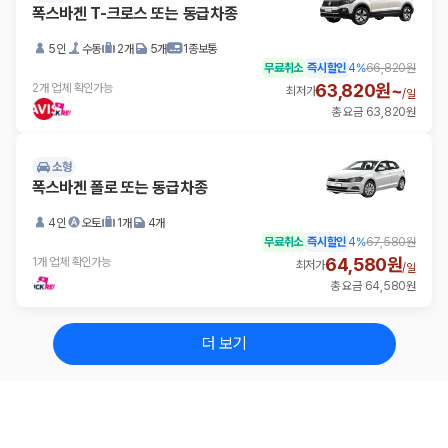
폭스바겐 T-크로스 또는 동급차종
5인
수동
2개
5개
1종보통
무료취소
즉시할인
4
%
66,820원
63,820원~
2개 업체 확인가능
최저가
/
일
총 요금 63,820원
소형
폭스바겐 폴로 또는 동급차종
4인
오토
1개
4개
무료취소
즉시할인
4
%
67,580원
64,580원
1개 업체 확인가능
최저가
/
일
총 요금 64,580원
더 보기