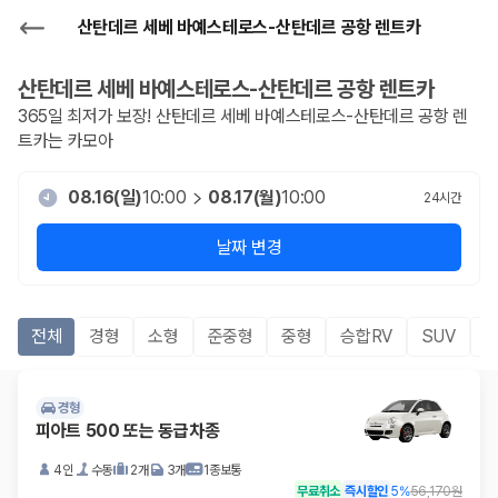
산탄데르 세베 바예스테로스-산탄데르 공항 렌트카
산탄데르 세베 바예스테로스-산탄데르 공항
렌트카
365일 최저가 보장!
산탄데르 세베 바예스테로스-산탄데르 공항
렌
트카는 카모아
08.16(일)
10:00
08.17(월)
10:00
24
시간
날짜 변경
전체
경형
소형
준중형
중형
승합RV
SUV
경형
피아트 500 또는 동급차종
4인
수동
2개
3개
1종보통
무료취소
즉시할인
5
%
56,170원