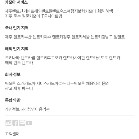
카모아 서비스
제주렌트
단기렌트
해외렌트
월렌트
숙소
여행자보험
카모아 회원 혜택
자주 묻는 질문
카모아 TIP
사이트맵
국내 인기 지역
제주 렌트카
부산 렌트카
여수 렌트카
경주 렌트카
서울 렌트카
강남구 월렌트
해외 인기 지역
오키나와 렌트카
괌 렌트카
후쿠오카 렌트카
사이판 렌트카
삿포로 렌트카
해외 편도 렌트카
회사 정보
팀오투 소개
카모아 서비스
카모아 파트너스
팀오투 채용
입점 문의
광고 제휴 파트너
통합 약관
개인정보 처리방침
이용약관
고객센터