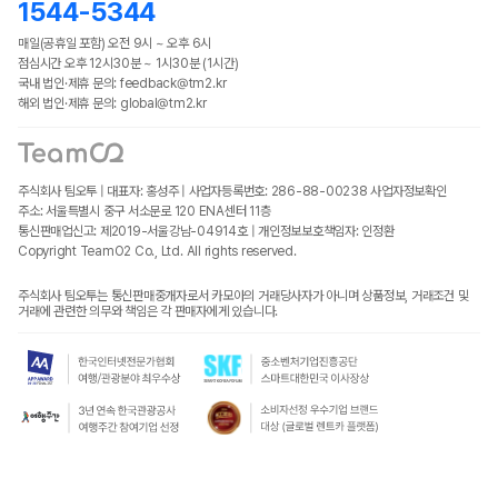
1544-5344
매일(공휴일 포함) 오전 9시 ~ 오후 6시
점심시간 오후 12시30분 ~ 1시30분 (1시간)
국내 법인·제휴 문의: feedback@tm2.kr
해외 법인·제휴 문의: global@tm2.kr
주식회사 팀오투 | 대표자: 홍성주 | 사업자등록번호: 286-88-00238
사업자정보확인
주소: 서울특별시 중구 서소문로 120 ENA센터 11층
통신판매업신고: 제2019-서울강남-04914호 | 개인정보보호책임자: 인정환
Copyright TeamO2 Co., Ltd. All rights reserved.
주식회사 팀오투는 통신판매중개자로서 카모아의 거래당사자가 아니며 상품정보, 거래조건 및
거래에 관련한 의무와 책임은 각 판매자에게 있습니다.