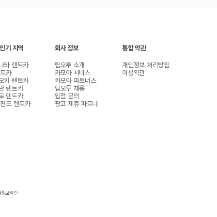
 인기 지역
회사 정보
통합 약관
나와 렌트카
팀오투 소개
개인정보 처리방침
렌트카
카모아 서비스
이용약관
오카 렌트카
카모아 파트너스
판 렌트카
팀오투 채용
로 렌트카
입점 문의
 편도 렌트카
광고 제휴 파트너
자정보확인