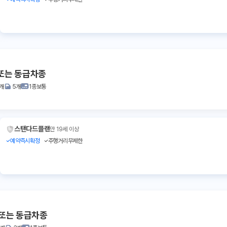
또는 동급차종
1개
5개
1종보통
스탠다드플랜
만 19세 이상
예약즉시확정
주행거리무제한
 또는 동급차종