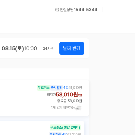
친절상담
1544-5344
08.15(토)
10:00
날짜 변경
24
시간
무료취소
즉시할인
4
%
61,010원
58,010원
최저가
/
일
총 요금 58,010원
1개 업체 확인가능
무료취소
(08.12까지)
4
%
61,010원
즉시할인