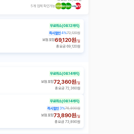
5개 업체 확인가능
무료취소
(08.12까지)
4
%
72,120원
즉시할인
69,120원
보험 포함
/
일
총 요금 69,120원
무료취소
(08.14까지)
72,360원
보험 포함
/
일
총 요금 72,360원
무료취소
(08.14까지)
3
%
76,890원
즉시할인
73,890원
보험 포함
/
일
총 요금 73,890원