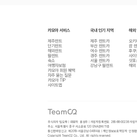
카모아 서비스
국내 인기 지역
해외
제주렌트
제주 렌트카
오키
단기렌트
부산 렌트카
괌 
해외렌트
여수 렌트카
후쿠
월렌트
경주 렌트카
사이
숙소
서울 렌트카
삿포
여행자보험
강남구 월렌트
해외
카모아 회원 혜택
자주 묻는 질문
카모아 TIP
사이트맵
주식회사 팀오투 | 대표자: 홍성주 | 사업자등록번호: 286-88-00238
사업
주소: 서울특별시 중구 서소문로 120 ENA센터 11층
통신판매업신고: 제2019-서울강남-04914호 | 개인정보보호책임자: 인정환
Copyright TeamO2 Co., Ltd. All rights reserved.