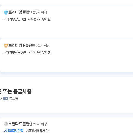
프리미엄플랜
만 23세 이상
자기부담금0원
주행거리무제한
+
프리미엄
플랜
만 23세 이상
자기부담금0원
주행거리무제한
론 또는 동급차종
4개
1종보통
스탠다드플랜
만 23세 이상
예약즉시확정
주행거리무제한