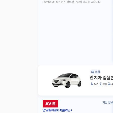
Loreto M1 M2 버스 정류장 근처에 위치해 있습니다.
소형
란치아 입실
5인
수동
지점 정보
공항지점
자차플러스+