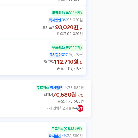
무료취소
(08.11까지)
3
%
96,020원
즉시할인
93,020원
보험 포함
/
일
총 요금 93,020원
무료취소
(08.11까지)
2
%
115,710원
즉시할인
112,710원
보험 포함
/
일
총 요금 112,710원
무료취소
즉시할인
4
%
73,580원
70,580원~
최저가
/
일
총 요금 70,580원
2개 업체 확인가능
무료취소
(08.12까지)
4
%
73,580원
즉시할인