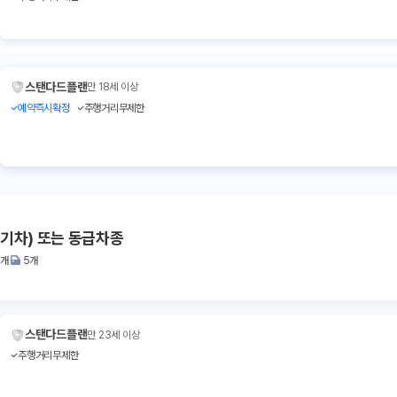
스탠다드플랜
만 18세 이상
예약즉시확정
주행거리무제한
전기차) 또는 동급차종
2개
5개
스탠다드플랜
만 23세 이상
주행거리무제한