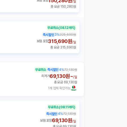
150,280원
보험 포함
/
일
총 요금 150,280원
무료취소
(08.12까지)
3
%
325,690원
즉시할인
315,690원
보험 포함
/
일
총 요금 315,690원
무료취소
즉시할인
4
%
72,130원
69,130원~
최저가
/
일
총 요금 69,130원
1개 업체 확인가능
무료취소
(08.11까지)
4
%
72,130원
즉시할인
69,130원
보험 포함
/
일
총 요금 69,130원