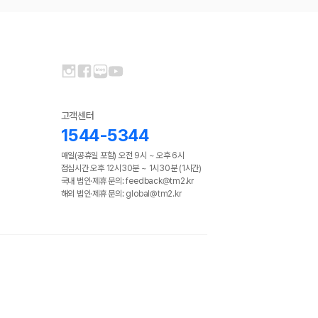
고객센터
1544-5344
매일(공휴일 포함) 오전 9시 ~ 오후 6시
점심시간 오후 12시30분 ~ 1시30분 (1시간)
국내 법인·제휴 문의: feedback@tm2.kr
해외 법인·제휴 문의: global@tm2.kr