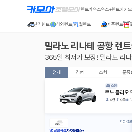
렌트카
숙소
숙소+렌트카
카모
단기렌트
해외렌트
월렌트
제주렌트
밀라노 리나테 공항
렌트
365일 최저가 보장!
밀라노 리나
전체
경형
소형
준중
소형
르노 클리오 
4인
수동
지점 정보
공항지점
자차플러스+