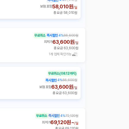
58,010원
보험 포함
/
일
총 요금 58,010원
무료취소
즉시할인
4
%
66,600원
63,600원
최저가
/
일
총 요금 63,600원
1개 업체 확인가능
무료취소
(08.12까지)
4
%
66,600원
즉시할인
63,600원
보험 포함
/
일
총 요금 63,600원
무료취소
즉시할인
4
%
72,120원
69,120원~
최저가
/
일
총 요금 69,120원