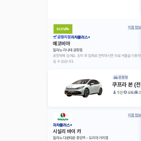
지점 정보
공항지점
자차플러스+
에코비아
밀라노 리나테 공항점
공항밖에 있어요. 도착 후 업체로 연락하시면 무료 셔틀을 이용하
실 수 있습니다.
준중형
쿠프라 본 (
5인
오토
지점 정보
자차플러스+
시실리 바이 카
밀라노 다운타운 중앙역 - 도리아 거리점