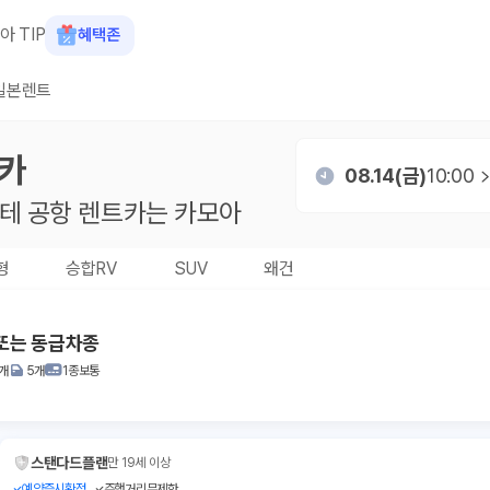
아 TIP
혜택존
일본렌트
카
08.14(금)
10:00
테 공항
렌트카는 카모아
형
승합RV
SUV
왜건
또는 동급차종
1개
5개
1종보통
스탠다드플랜
만 19세 이상
예약즉시확정
주행거리무제한