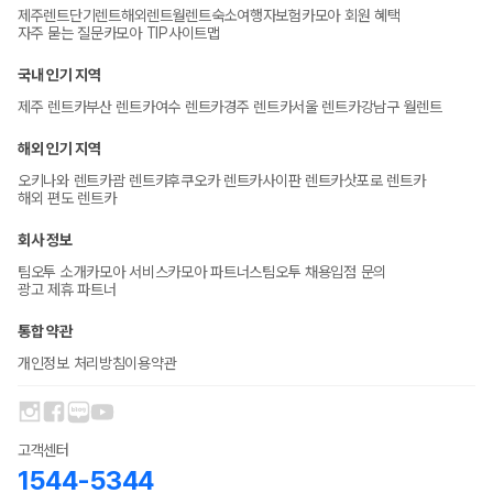
제주렌트
단기렌트
해외렌트
월렌트
숙소
여행자보험
카모아 회원 혜택
자주 묻는 질문
카모아 TIP
사이트맵
국내 인기 지역
제주 렌트카
부산 렌트카
여수 렌트카
경주 렌트카
서울 렌트카
강남구 월렌트
해외 인기 지역
오키나와 렌트카
괌 렌트카
후쿠오카 렌트카
사이판 렌트카
삿포로 렌트카
해외 편도 렌트카
회사 정보
팀오투 소개
카모아 서비스
카모아 파트너스
팀오투 채용
입점 문의
광고 제휴 파트너
통합 약관
개인정보 처리방침
이용약관
고객센터
1544-5344