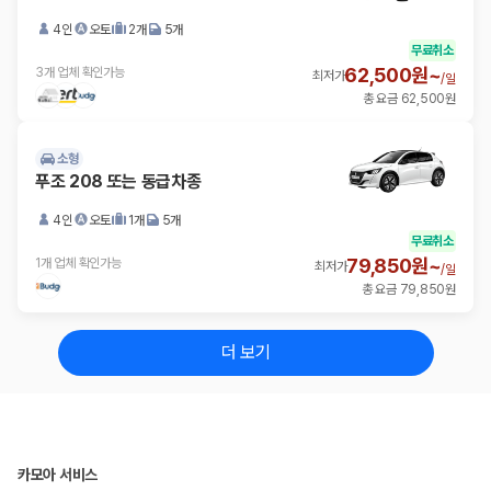
4인
오토
2개
5개
무료취소
62,500원~
3개 업체 확인가능
최저가
/
일
총 요금 62,500원
소형
푸조 208 또는 동급차종
4인
오토
1개
5개
무료취소
79,850원~
1개 업체 확인가능
최저가
/
일
총 요금 79,850원
더 보기
카모아 서비스