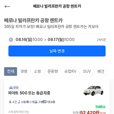
베로나 빌라프란카 공항 렌트카
베로나 빌라프란카 공항
렌트카
365일 최저가 보장!
베로나 빌라프란카 공항
렌트카는 카모아
08.16(일)
10:00
08.17(월)
10:00
24
시간
날짜 변경
전체
경형
소형
준중형
승합RV
SUV
왜건
경형
피아트 500 또는 동급차종
4인
수동
2개
3개
1종보통
무료취소
52,420원~
4개 업체 확인가능
최저가
/
일