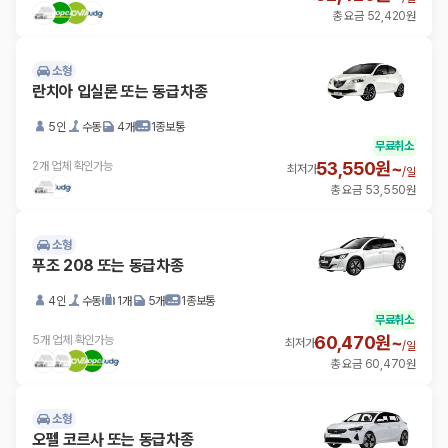
총 요금 52,420원
소형
란치아 입실론 또는 동급차종
5인
수동
4개
1종보통
무료취소
53,550원~
2개 업체 확인가능
최저가
/
일
총 요금 53,550원
소형
푸조 208 또는 동급차종
4인
수동
1개
5개
1종보통
무료취소
60,470원~
5개 업체 확인가능
최저가
/
일
총 요금 60,470원
소형
오펠 코르사 또는 동급차종