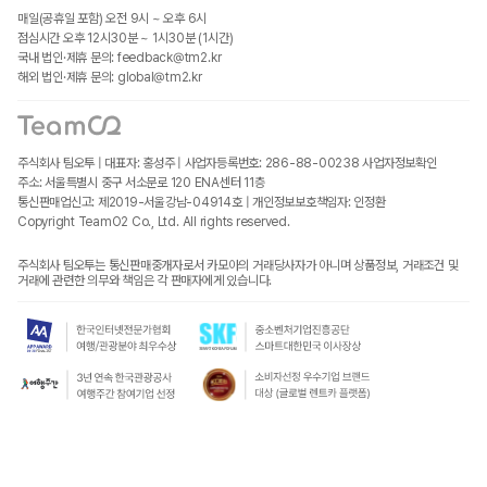
매일(공휴일 포함) 오전 9시 ~ 오후 6시
점심시간 오후 12시30분 ~ 1시30분 (1시간)
국내 법인·제휴 문의: feedback@tm2.kr
해외 법인·제휴 문의: global@tm2.kr
주식회사 팀오투 | 대표자: 홍성주 | 사업자등록번호: 286-88-00238
사업자정보확인
주소: 서울특별시 중구 서소문로 120 ENA센터 11층
통신판매업신고: 제2019-서울강남-04914호 | 개인정보보호책임자: 인정환
Copyright TeamO2 Co., Ltd. All rights reserved.
주식회사 팀오투는 통신판매중개자로서 카모아의 거래당사자가 아니며 상품정보, 거래조건 및
거래에 관련한 의무와 책임은 각 판매자에게 있습니다.