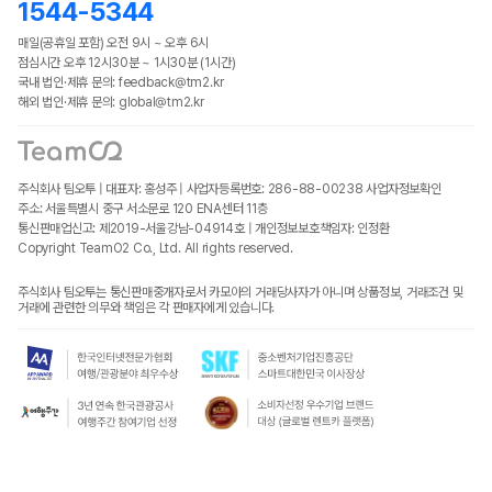
1544-5344
매일(공휴일 포함) 오전 9시 ~ 오후 6시
점심시간 오후 12시30분 ~ 1시30분 (1시간)
국내 법인·제휴 문의: feedback@tm2.kr
해외 법인·제휴 문의: global@tm2.kr
주식회사 팀오투 | 대표자: 홍성주 | 사업자등록번호: 286-88-00238
사업자정보확인
주소: 서울특별시 중구 서소문로 120 ENA센터 11층
통신판매업신고: 제2019-서울강남-04914호 | 개인정보보호책임자: 인정환
Copyright TeamO2 Co., Ltd. All rights reserved.
주식회사 팀오투는 통신판매중개자로서 카모아의 거래당사자가 아니며 상품정보, 거래조건 및
거래에 관련한 의무와 책임은 각 판매자에게 있습니다.