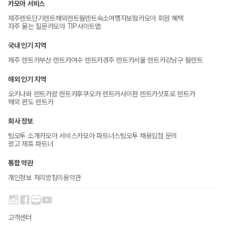
카모아 서비스
제주렌트
단기렌트
해외렌트
월렌트
숙소
여행자보험
카모아 회원 혜택
자주 묻는 질문
카모아 TIP
사이트맵
국내 인기 지역
제주 렌트카
부산 렌트카
여수 렌트카
경주 렌트카
서울 렌트카
강남구 월렌트
해외 인기 지역
오키나와 렌트카
괌 렌트카
후쿠오카 렌트카
사이판 렌트카
삿포로 렌트카
해외 편도 렌트카
회사 정보
팀오투 소개
카모아 서비스
카모아 파트너스
팀오투 채용
입점 문의
광고 제휴 파트너
통합 약관
개인정보 처리방침
이용약관
고객센터