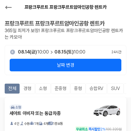
프랑크푸르트 프랑크푸르트암마인공항 렌트카
프랑크푸르트 프랑크푸르트암마인공항
렌트카
365일 최저가 보장!
프랑크푸르트 프랑크푸르트암마인공항
렌트카
는 카모아
08.14(금)
10:00
08.15(토)
10:00
24
시간
날짜 변경
전체
경형
소형
준중형
중형
승합RV
SUV
소형
세아트 이비자 또는 동급차종
4인
수동
1개
4개
1종보통
무료취소
즉시할인
2
%
100,320원