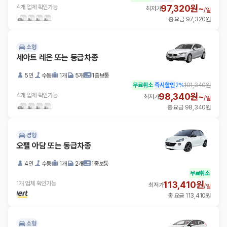
97,320원~
4개 업체 확인가능
최저가
/
일
총 요금 97,320원
소형
세아트 레온 또는 동급차종
5인
수동
1개
5개
1종보통
무료취소
즉시할인
2
%
101,340원
98,340원~
4개 업체 확인가능
최저가
/
일
총 요금 98,340원
경형
오펠 아담 또는 동급차종
4인
수동
1개
2개
1종보통
무료취소
113,410원
1개 업체 확인가능
최저가
/
일
총 요금 113,410원
소형