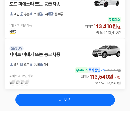
포드 피에스타 또는 동급차종
4인
수동
2개
5개
1종보통
무료취소
113,410원
1개 업체 확인가능
최저가
/
일
총 요금 113,410원
SUV
세아트 아테카 또는 동급차종
5인
오토
2개
5개
무료취소
즉시할인
2
%
116,540원
113,540원~
4개 업체 확인가능
최저가
/
일
총 요금 113,540원
더 보기