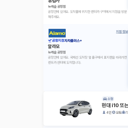
유럽카
뉴캐슬 공항점
공항안에 있어요. 도착홀에 위치한 렌터카 구역에서 지점을 방문
해주세요.
지점 정보
공항지점
자차플러스+
알라모
뉴캐슬 공항점
공항안에 있어요. 국제선 도착장 옆 출구에서 표지판을 따라가면
렌트카 센터에 도착합니다.
소형
현대 i10 또
4인
오토