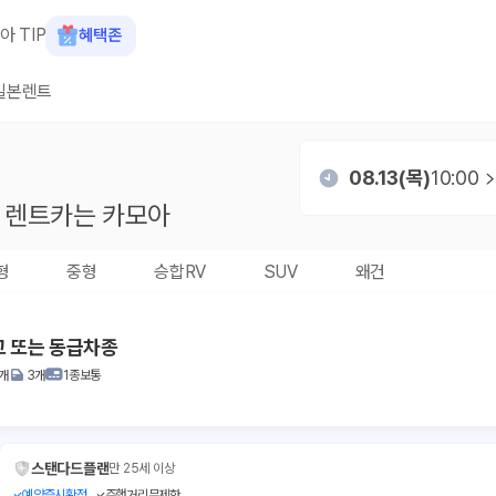
아 TIP
혜택존
일본렌트
08.13(목)
10:00
렌트카는 카모아
형
중형
승합RV
SUV
왜건
고 또는 동급차종
1개
3개
1종보통
스탠다드플랜
만 25세 이상
예약즉시확정
주행거리무제한