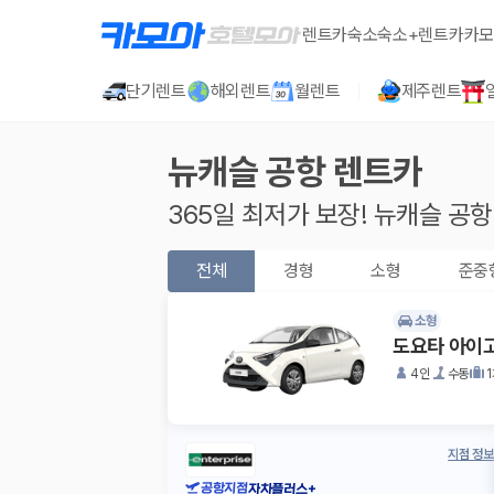
렌트카
숙소
숙소+렌트카
카모
단기렌트
해외렌트
월렌트
제주렌트
뉴캐슬 공항
렌트카
365일 최저가 보장!
뉴캐슬 공항
전체
경형
소형
준중
소형
도요타 아이
4인
수동
지점 정보
공항지점
자차플러스+