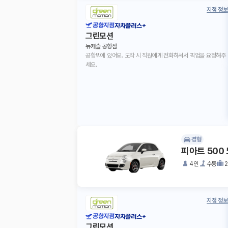
지점 정보
공항지점
자차플러스+
그린모션
뉴캐슬 공항점
공항밖에 있어요. 도착 시 직원에게 전화하셔서 픽업을 요청해주
세요.
경형
피아트 500
4인
수동
지점 정보
공항지점
자차플러스+
그린모션