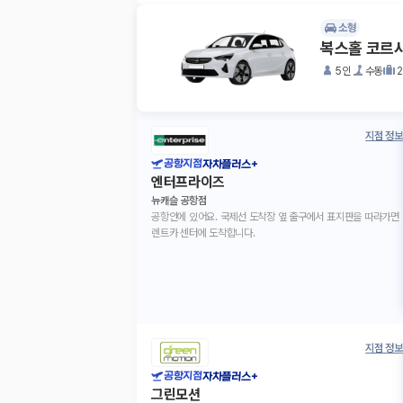
소형
복스홀 코르
5인
수동
지점 정보
공항지점
자차플러스+
엔터프라이즈
뉴캐슬 공항점
공항안에 있어요. 국제선 도착장 옆 출구에서 표지판을 따라가면
렌트카 센터에 도착합니다.
지점 정보
공항지점
자차플러스+
그린모션