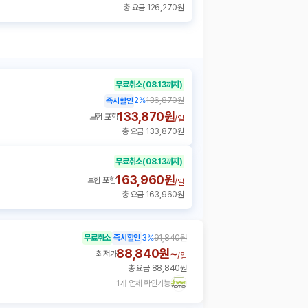
총 요금 126,270원
무료취소
(08.13까지)
2
%
136,870원
즉시할인
133,870원
보험 포함
/
일
총 요금 133,870원
무료취소
(08.13까지)
163,960원
보험 포함
/
일
총 요금 163,960원
무료취소
즉시할인
3
%
91,840원
88,840원~
최저가
/
일
총 요금 88,840원
1개 업체 확인가능