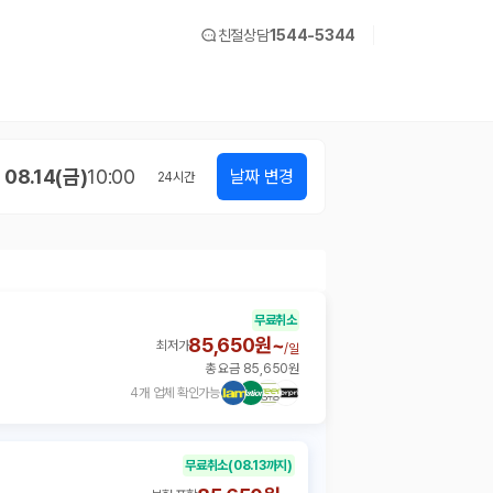
친절상담
1544-5344
08.14(금)
10:00
날짜 변경
24
시간
무료취소
85,650원~
최저가
/
일
총 요금 85,650원
4개 업체 확인가능
무료취소
(08.13까지)