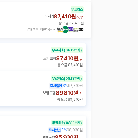
무료취소
87,410원~
최저가
/
일
총 요금 87,410원
7개 업체 확인가능
무료취소
(08.13까지)
87,410원
보험 포함
/
일
총 요금 87,410원
무료취소
(08.13까지)
3
%
92,810원
즉시할인
89,810원
보험 포함
/
일
총 요금 89,810원
무료취소
(08.11까지)
3
%
98,930원
즉시할인
95,930원
보험 포함