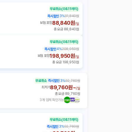
무료취소
(08.11까지)
3
%
91,840원
즉시할인
88,840원
보험 포함
/
일
총 요금 88,840원
무료취소
(08.11까지)
4
%
208,950원
즉시할인
198,950원
보험 포함
/
일
총 요금 198,950원
무료취소
즉시할인
3
%
92,760원
89,760원~
최저가
/
일
총 요금 89,760원
3개 업체 확인가능
무료취소
(08.11까지)
3
%
92,760원
즉시할인