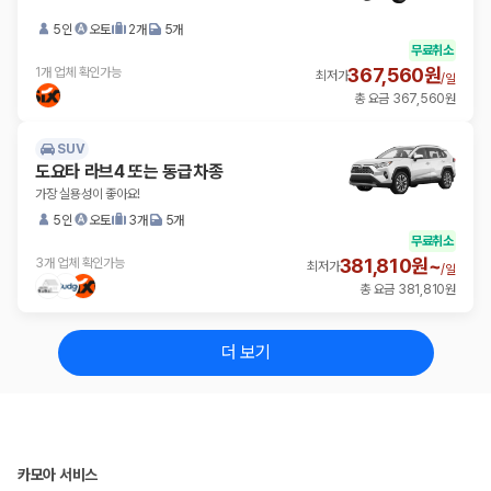
5인
오토
2개
5개
무료취소
367,560원
1개 업체 확인가능
최저가
/
일
총 요금 367,560원
SUV
도요타 라브4 또는 동급차종
가장 실용성이 좋아요!
5인
오토
3개
5개
무료취소
381,810원~
3개 업체 확인가능
최저가
/
일
총 요금 381,810원
더 보기
카모아 서비스