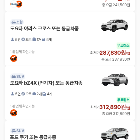
총 요금 241,500원
소형
도요타 야리스 크로스 또는 동급차종
5인
오토
1개
5개
무료취소
287,830원
1개 업체 확인가능
최저가
/
일
총 요금 287,830원
SUV
도요타 bZ4X (전기차) 또는 동급차종
5인
오토
2개
4개
무료취소
312,890원
1개 업체 확인가능
최저가
/
일
총 요금 312,890원
SUV
포드 쿠가 또는 동급차종