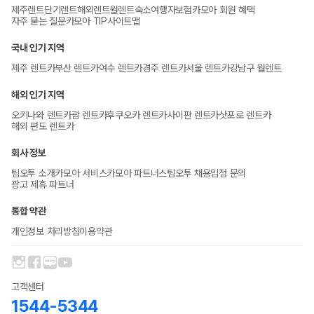
제주렌트
단기렌트
해외렌트
월렌트
숙소
여행자보험
카모아 회원 혜택
자주 묻는 질문
카모아 TIP
사이트맵
국내 인기 지역
제주 렌트카
부산 렌트카
여수 렌트카
경주 렌트카
서울 렌트카
강남구 월렌트
해외 인기 지역
오키나와 렌트카
괌 렌트카
후쿠오카 렌트카
사이판 렌트카
삿포로 렌트카
해외 편도 렌트카
회사 정보
팀오투 소개
카모아 서비스
카모아 파트너스
팀오투 채용
입점 문의
광고 제휴 파트너
통합 약관
개인정보 처리방침
이용약관
고객센터
1544-5344