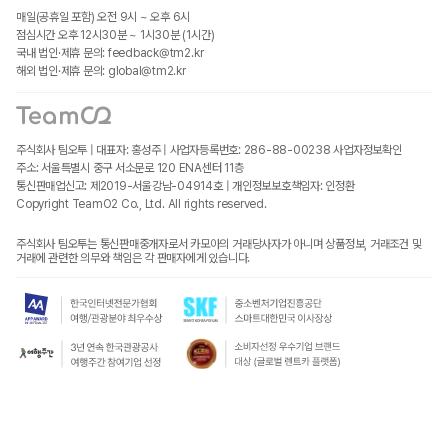
매일(공휴일 포함) 오전 9시 ~ 오후 6시
점심시간 오후 12시30분 ~ 1시30분 (1시간)
국내 법인·제휴 문의: feedback@tm2.kr
해외 법인·제휴 문의: global@tm2.kr
주식회사 팀오투 | 대표자: 홍성주 | 사업자등록번호: 286-88-00238
사업자정보확인
주소: 서울특별시 중구 서소문로 120 ENA센터 11층
통신판매업신고: 제2019-서울강남-04914호 | 개인정보보호책임자: 인정환
Copyright TeamO2 Co., Ltd. All rights reserved.
주식회사 팀오투는 통신판매중개자로서 카모아의 거래당사자가 아니며 상품정보, 거래조건 및
거래에 관련한 의무와 책임은 각 판매자에게 있습니다.