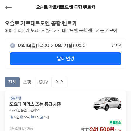
오슬로 가르데르모엔 공항 렌트카
오슬로 가르데르모엔 공항
렌트카
365일 최저가 보장!
오슬로 가르데르모엔 공항
렌트카는 카모아
08.16(일)
10:00
08.17(월)
10:00
24
시간
날짜 변경
전체
소형
SUV
왜건
소형
도요타 야리스 또는 동급차종
#2-3인 운전이 편해요!
5인
오토
2개
5개
무료취소
241,500원~
2개 업체 확인가능
최저가
/
일