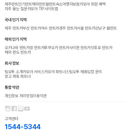
제주렌트
단기렌트
해외렌트
월렌트
숙소
여행자보험
카모아 회원 혜택
자주 묻는 질문
카모아 TIP
사이트맵
국내 인기 지역
제주 렌트카
부산 렌트카
여수 렌트카
경주 렌트카
서울 렌트카
강남구 월렌트
해외 인기 지역
오키나와 렌트카
괌 렌트카
후쿠오카 렌트카
사이판 렌트카
삿포로 렌트카
해외 편도 렌트카
회사 정보
팀오투 소개
카모아 서비스
카모아 파트너스
팀오투 채용
입점 문의
광고 제휴 파트너
통합 약관
개인정보 처리방침
이용약관
고객센터
1544-5344