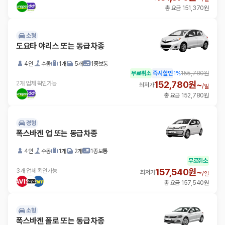
총 요금 151,370원
소형
도요타 야리스 또는 동급차종
4인
수동
1개
5개
1종보통
무료취소
즉시할인
1
%
155,780원
152,780원~
2개 업체 확인가능
최저가
/
일
총 요금 152,780원
경형
폭스바겐 업 또는 동급차종
4인
수동
1개
2개
1종보통
무료취소
157,540원~
3개 업체 확인가능
최저가
/
일
총 요금 157,540원
소형
폭스바겐 폴로 또는 동급차종