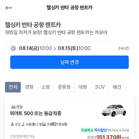
헬싱키 반타 공항 렌트카
헬싱키 반타 공항
렌트카
365일 최저가 보장!
헬싱키 반타 공항
렌트카는 카모아
08.14(금)
10:00
08.15(토)
10:00
24
시간
날짜 변경
전체
경형
소형
준중형
대형
SUV
왜건
경형
피아트 500 또는 동급차종
4인
수동
2개
3개
1종보통
무료취소
즉시할인
1
%
154,370원
151,370원~
2개 업체 확인가능
최저가
/
일