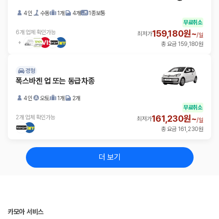
4인
수동
1개
4개
1종보통
무료취소
159,180원~
6개 업체 확인가능
최저가
/
일
총 요금 159,180원
경형
폭스바겐 업 또는 동급차종
4인
오토
1개
2개
무료취소
161,230원~
2개 업체 확인가능
최저가
/
일
총 요금 161,230원
더 보기
카모아 서비스