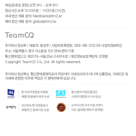
매일(공휴일 포함) 오전 9시 ~ 오후 6시
점심시간 오후 12시30분 ~ 1시30분 (1시간)
국내 법인·제휴 문의: feedback@tm2.kr
해외 법인·제휴 문의: global@tm2.kr
주식회사 팀오투 | 대표자: 홍성주 | 사업자등록번호: 286-88-00238
사업자정보확인
주소: 서울특별시 중구 서소문로 120 ENA센터 11층
통신판매업신고: 제2019-서울강남-04914호 | 개인정보보호책임자: 인정환
Copyright TeamO2 Co., Ltd. All rights reserved.
주식회사 팀오투는 통신판매중개자로서 카모아의 거래당사자가 아니며 상품정보, 거래조건 및
거래에 관련한 의무와 책임은 각 판매자에게 있습니다.