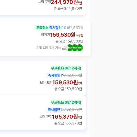
244,970원
보험 포함
/
일
총 요금 244,970원
무료취소
즉시할인
1
%
162,530원
159,530원~
최저가
/
일
총 요금 159,530원
4개 업체 확인가능
무료취소
(08.12까지)
1
%
162,530원
즉시할인
159,530원
보험 포함
/
일
총 요금 159,530원
무료취소
(08.12까지)
1
%
168,370원
즉시할인
165,370원
보험 포함
/
일
총 요금 165,370원