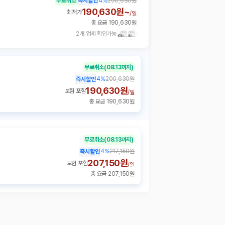
무료취소
즉시할인
4
%
200,630원
190,630원~
최저가
/
일
총 요금 190,630원
2개 업체 확인가능
무료취소
(08.13까지)
4
%
200,630원
즉시할인
190,630원
보험 포함
/
일
총 요금 190,630원
무료취소
(08.13까지)
4
%
217,150원
즉시할인
207,150원
보험 포함
/
일
총 요금 207,150원