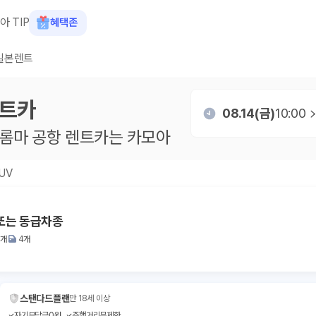
아 TIP
혜택존
일본렌트
트카
08.14(금)
10:00
롬마 공항
렌트카는 카모아
UV
 또는 동급차종
2개
4개
스탠다드플랜
만 18세 이상
자기부담금0원
주행거리무제한