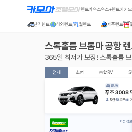
렌트카
숙소
숙소+렌트카
카모
단기렌트
해외렌트
월렌트
제주렌트
스톡홀름 브롬마 공항
렌
365일 최저가 보장!
스톡홀름 브
전체
소형
승합RV
S
SUV
푸조 3008
5인
오토
지점 정보
자차플러스+