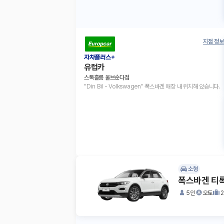
지점 정보
자차플러스+
유럽카
스톡홀름 울브순다점
"Din Bil - Volkswagen" 폭스바겐 매장 내 위치해 있습니다.
소형
폭스바겐 티
5인
오토