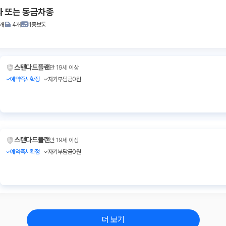
자 또는 동급차종
1개
4개
1종보통
스탠다드플랜
만 19세 이상
예약즉시확정
자기부담금0원
스탠다드플랜
만 19세 이상
예약즉시확정
자기부담금0원
더 보기