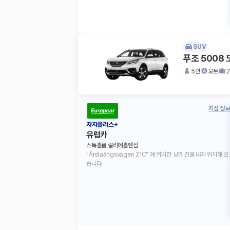
SUV
푸조 5008
5인
오토
지점 정보
자차플러스+
유럽카
스톡홀름 릴리에홀멘점
"Årstaängsvägen 21C" 에 위치한 상가 건물 내에 위치해 있
습니다.