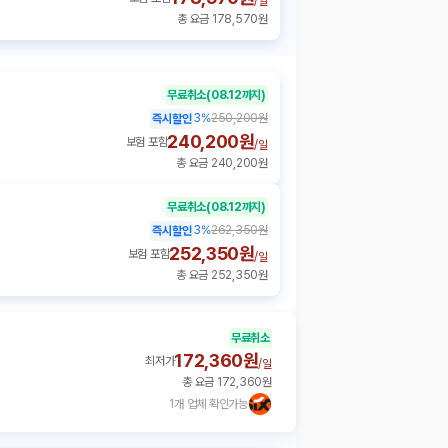
/
일
총 요금 178,570원
무료취소
(08.12까지)
3
%
250,200원
즉시할인
240,200원
보험 포함
/
일
총 요금 240,200원
무료취소
(08.12까지)
3
%
262,350원
즉시할인
252,350원
보험 포함
/
일
총 요금 252,350원
무료취소
172,360원
최저가
/
일
총 요금 172,360원
1개 업체 확인가능