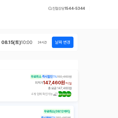
친절상담
1544-5344
08.15(토)
10:00
날짜 변경
24
시간
무료취소
즉시할인
1
%
150,460원
147,460원~
최저가
/
일
총 요금 147,460원
4개 업체 확인가능
무료취소
(08.12까지)
1
%
150,460원
즉시할인