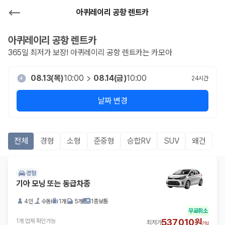
아퀴레이리 공항 렌트카
아퀴레이리 공항
렌트카
365일 최저가 보장!
아퀴레이리 공항
렌트카는 카모아
08.13(목)
10:00
08.14(금)
10:00
24
시간
날짜 변경
전체
경형
소형
준중형
승합RV
SUV
왜건
경형
기아 모닝 또는 동급차종
4인
수동
1개
5개
1종보통
무료취소
537,010원
1개 업체 확인가능
최저가
/
일