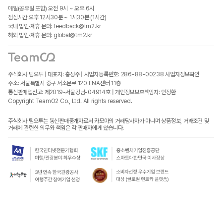
매일(공휴일 포함) 오전 9시 ~ 오후 6시
점심시간 오후 12시30분 ~ 1시30분 (1시간)
국내 법인·제휴 문의: feedback@tm2.kr
해외 법인·제휴 문의: global@tm2.kr
주식회사 팀오투 | 대표자: 홍성주 | 사업자등록번호: 286-88-00238
사업자정보확인
주소: 서울특별시 중구 서소문로 120 ENA센터 11층
통신판매업신고: 제2019-서울강남-04914호 | 개인정보보호책임자: 인정환
Copyright TeamO2 Co., Ltd. All rights reserved.
주식회사 팀오투는 통신판매중개자로서 카모아의 거래당사자가 아니며 상품정보, 거래조건 및
거래에 관련한 의무와 책임은 각 판매자에게 있습니다.