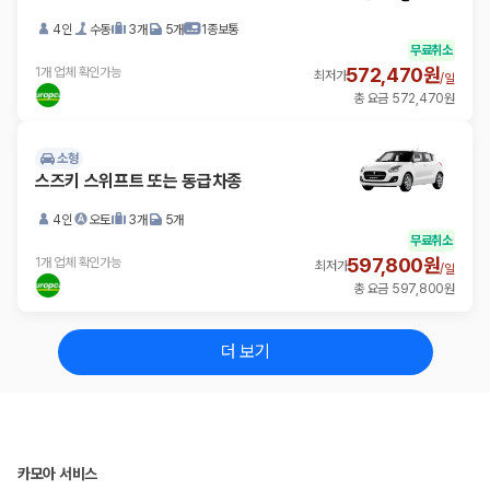
4인
수동
3개
5개
1종보통
무료취소
572,470원
1개 업체 확인가능
최저가
/
일
총 요금 572,470원
소형
스즈키 스위프트 또는 동급차종
4인
오토
3개
5개
무료취소
597,800원
1개 업체 확인가능
최저가
/
일
총 요금 597,800원
더 보기
카모아 서비스