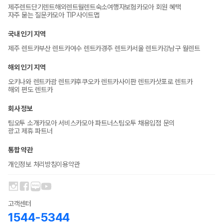
제주렌트
단기렌트
해외렌트
월렌트
숙소
여행자보험
카모아 회원 혜택
자주 묻는 질문
카모아 TIP
사이트맵
국내 인기 지역
제주 렌트카
부산 렌트카
여수 렌트카
경주 렌트카
서울 렌트카
강남구 월렌트
해외 인기 지역
오키나와 렌트카
괌 렌트카
후쿠오카 렌트카
사이판 렌트카
삿포로 렌트카
해외 편도 렌트카
회사 정보
팀오투 소개
카모아 서비스
카모아 파트너스
팀오투 채용
입점 문의
광고 제휴 파트너
통합 약관
개인정보 처리방침
이용약관
고객센터
1544-5344