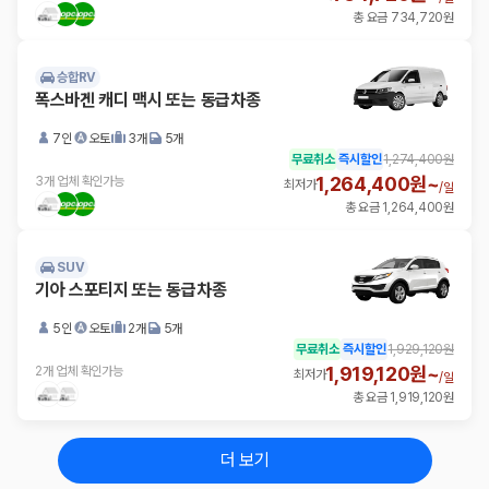
총 요금 734,720원
승합RV
폭스바겐 캐디 맥시 또는 동급차종
7인
오토
3개
5개
무료취소
즉시할인
1,274,400원
1,264,400원~
3개 업체 확인가능
최저가
/
일
총 요금 1,264,400원
SUV
기아 스포티지 또는 동급차종
5인
오토
2개
5개
무료취소
즉시할인
1,929,120원
1,919,120원~
2개 업체 확인가능
최저가
/
일
총 요금 1,919,120원
더 보기