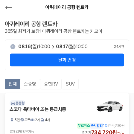
아퀴레이리 공항 렌트카
아퀴레이리 공항
렌트카
365일 최저가 보장!
아퀴레이리 공항
렌트카는 카모아
08.16(일)
10:00
08.17(월)
10:00
24
시간
날짜 변경
전체
준중형
승합RV
SUV
준중형
스코다 옥타비아 또는 동급차종
5인
오토
2개
4개
무료취소
즉시할인
1
%
744,720원
734,720원~
3개 업체 확인가능
최저가
/
일