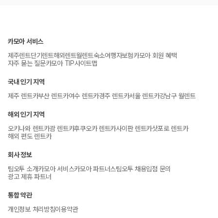
카모아 서비스
제주렌트
단기렌트
해외렌트
월렌트
숙소
여행자보험
카모아 회원 혜택
자주 묻는 질문
카모아 TIP
사이트맵
국내 인기 지역
제주 렌트카
부산 렌트카
여수 렌트카
경주 렌트카
서울 렌트카
강남구 월렌트
해외 인기 지역
오키나와 렌트카
괌 렌트카
후쿠오카 렌트카
사이판 렌트카
삿포로 렌트카
해외 편도 렌트카
회사 정보
팀오투 소개
카모아 서비스
카모아 파트너스
팀오투 채용
입점 문의
광고 제휴 파트너
통합 약관
개인정보 처리방침
이용약관