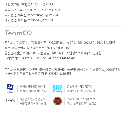
매일(공휴일 포함) 오전 9시 ~ 오후 6시
점심시간 오후 12시30분 ~ 1시30분 (1시간)
국내 법인·제휴 문의: feedback@tm2.kr
해외 법인·제휴 문의: global@tm2.kr
주식회사 팀오투 | 대표자: 홍성주 | 사업자등록번호: 286-88-00238
사업자정보확인
주소: 서울특별시 중구 서소문로 120 ENA센터 11층
통신판매업신고: 제2019-서울강남-04914호 | 개인정보보호책임자: 인정환
Copyright TeamO2 Co., Ltd. All rights reserved.
주식회사 팀오투는 통신판매중개자로서 카모아의 거래당사자가 아니며 상품정보, 거래조건 및
거래에 관련한 의무와 책임은 각 판매자에게 있습니다.