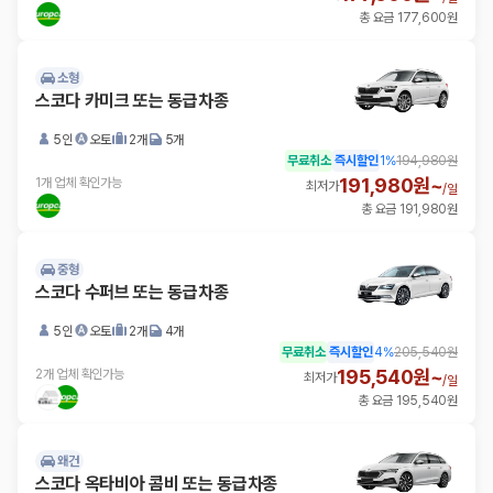
총 요금 177,600원
소형
스코다 카미크 또는 동급차종
5인
오토
2개
5개
무료취소
즉시할인
1
%
194,980원
191,980원~
1개 업체 확인가능
최저가
/
일
총 요금 191,980원
중형
스코다 수퍼브 또는 동급차종
5인
오토
2개
4개
무료취소
즉시할인
4
%
205,540원
195,540원~
2개 업체 확인가능
최저가
/
일
총 요금 195,540원
왜건
스코다 옥타비아 콤비 또는 동급차종