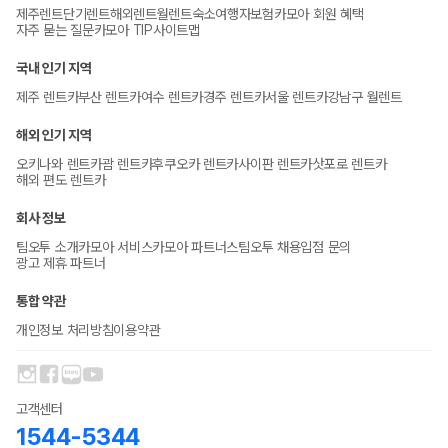
제주렌트
단기렌트
해외렌트
월렌트
숙소
여행자보험
카모아 회원 혜택
자주 묻는 질문
카모아 TIP
사이트맵
국내 인기 지역
제주 렌트카
부산 렌트카
여수 렌트카
경주 렌트카
서울 렌트카
강남구 월렌트
해외 인기 지역
오키나와 렌트카
괌 렌트카
후쿠오카 렌트카
사이판 렌트카
삿포로 렌트카
해외 편도 렌트카
회사 정보
팀오투 소개
카모아 서비스
카모아 파트너스
팀오투 채용
입점 문의
광고 제휴 파트너
통합 약관
개인정보 처리방침
이용약관
고객센터
1544-5344