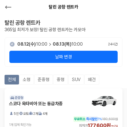
탈린 공항 렌트카
탈린 공항
렌트카
365일 최저가 보장!
탈린 공항
렌트카는 카모아
08.12(수)
10:00
08.13(목)
10:00
24
시간
날짜 변경
전체
소형
준중형
중형
SUV
왜건
준중형
스코다 옥타비아 또는 동급차종
5인
오토
2개
4개
무료취소
즉시할인
1
%
180,600원
177,600원~
1개 업체 확인가능
최저가
/
일