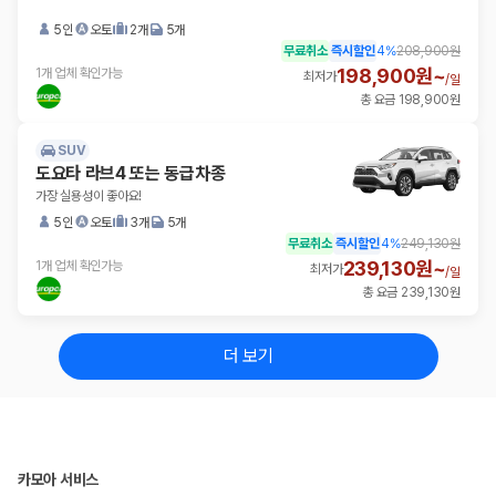
5인
오토
2개
5개
무료취소
즉시할인
4
%
208,900원
198,900원~
1개 업체 확인가능
최저가
/
일
총 요금 198,900원
SUV
도요타 라브4 또는 동급차종
가장 실용성이 좋아요!
5인
오토
3개
5개
무료취소
즉시할인
4
%
249,130원
239,130원~
1개 업체 확인가능
최저가
/
일
총 요금 239,130원
더 보기
카모아 서비스