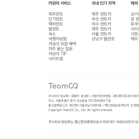
카모아 서비스
국내 인기 지역
해외
제주렌트
제주 렌트카
오키
단기렌트
부산 렌트카
괌 
해외렌트
여수 렌트카
후쿠
월렌트
경주 렌트카
사이
숙소
서울 렌트카
삿포
여행자보험
강남구 월렌트
해외
카모아 회원 혜택
자주 묻는 질문
카모아 TIP
사이트맵
주식회사 팀오투 | 대표자: 홍성주 | 사업자등록번호: 286-88-00238
사업
주소: 서울특별시 중구 서소문로 120 ENA센터 11층
통신판매업신고: 제2019-서울강남-04914호 | 개인정보보호책임자: 인정환
Copyright TeamO2 Co., Ltd. All rights reserved.
주식회사 팀오투는 통신판매중개자로서 카모아의 거래당사자가 아니며