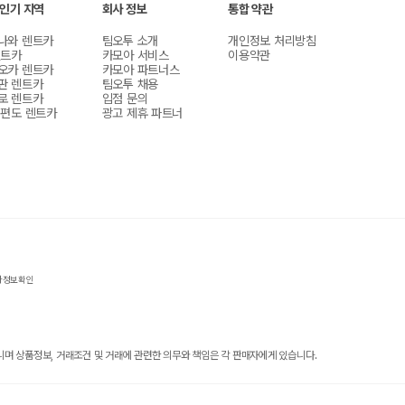
 인기 지역
회사 정보
통합 약관
나와 렌트카
팀오투 소개
개인정보 처리방침
렌트카
카모아 서비스
이용약관
오카 렌트카
카모아 파트너스
판 렌트카
팀오투 채용
로 렌트카
입점 문의
 편도 렌트카
광고 제휴 파트너
자정보확인
 상품정보, 거래조건 및 거래에 관련한 의무와 책임은 각 판매자에게 있습니다.