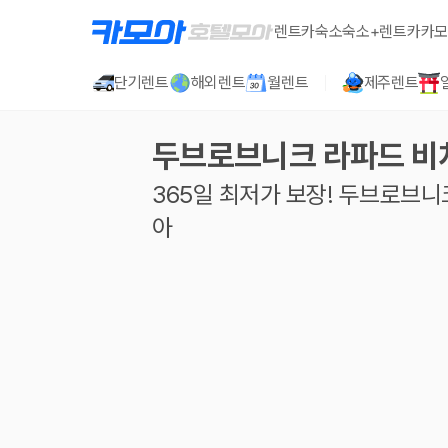
렌트카
숙소
숙소+렌트카
카모
단기렌트
해외렌트
월렌트
제주렌트
두브로브니크 라파드 비
365일 최저가 보장!
두브로브니
아