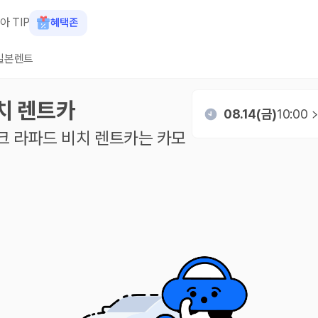
아 TIP
혜택존
일본렌트
치
렌트카
08.14(금)
10:00
크 라파드 비치
렌트카는 카모