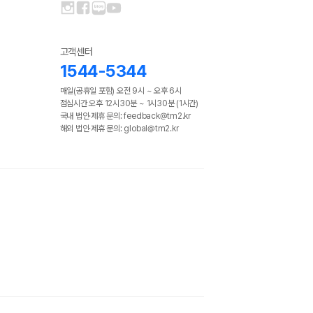
고객센터
1544-5344
매일(공휴일 포함) 오전 9시 ~ 오후 6시
점심시간 오후 12시30분 ~ 1시30분 (1시간)
국내 법인·제휴 문의: feedback@tm2.kr
해외 법인·제휴 문의: global@tm2.kr