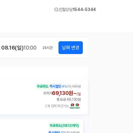
친절상담
1544-5344
08.16(일)
10:00
날짜 변경
24
시간
무료취소
즉시할인
4
%
72,130원
69,130원~
최저가
/
일
총 요금 69,130원
2개 업체 확인가능
무료취소
(08.12까지)
4
%
72,130원
즉시할인