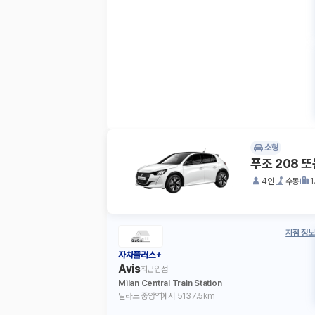
소형
푸조 208 
4인
수동
지점 정보
자차플러스+
Avis
최근입점
Milan Central Train Station
밀라노 중앙역에서 5137.5km