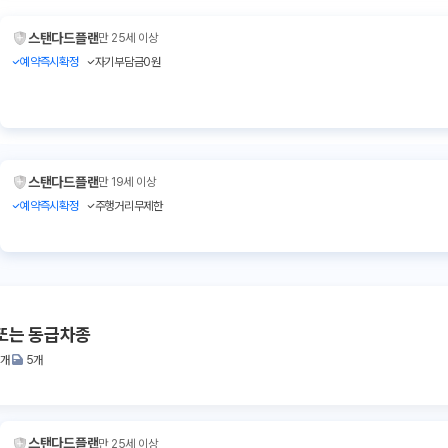
스탠다드플랜
만 25세 이상
예약즉시확정
자기부담금0원
스탠다드플랜
만 19세 이상
예약즉시확정
주행거리무제한
또는 동급차종
2개
5개
스탠다드플랜
만 25세 이상