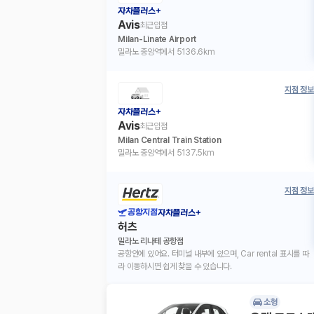
자차플러스+
Avis
최근입점
Milan-Linate Airport
밀라노 중앙역에서 5136.6km
지점 정보
자차플러스+
Avis
최근입점
Milan Central Train Station
밀라노 중앙역에서 5137.5km
지점 정보
공항지점
자차플러스+
허츠
밀라노 리나테 공항점
공항안에 있어요. 터미널 내부에 있으며, Car rental 표시를 따
라 이동하시면 쉽게 찾을 수 있습니다.
소형