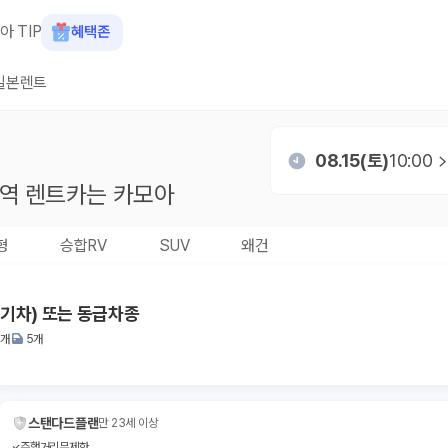
아 TIP
혜택존
일본렌트
08.15(토)
10:00
앙역
렌트카는 카모아
형
승합RV
SUV
왜건
전기차) 또는 동급차종
2개
5개
스탠다드플랜
만 23세 이상
주행거리무제한