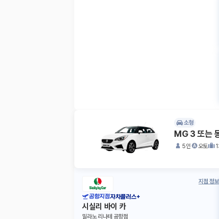
소형
MG 3 또는
5인
오토
지점 정보
공항지점
자차플러스+
시실리 바이 카
밀라노 리나테 공항점