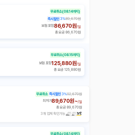
무료취소
(08.14까지)
3
%
89,670원
즉시할인
86,670원
보험 포함
/
일
총 요금 86,670원
무료취소
(08.15까지)
125,880원
보험 포함
/
일
총 요금 125,880원
무료취소
즉시할인
3
%
92,670원
89,670원~
최저가
/
일
총 요금 89,670원
3개 업체 확인가능
무료취소
(08.14까지)