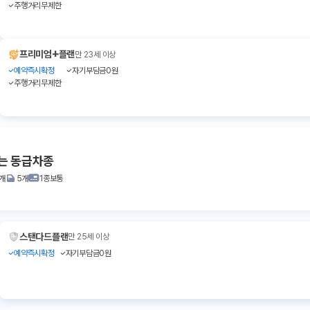
주행거리무제한
+
프리미엄
플랜
만 23세 이상
예약즉시확정
자기부담금0원
주행거리무제한
또는 동급차종
1개
5개
1종보통
스탠다드플랜
만 25세 이상
예약즉시확정
자기부담금0원