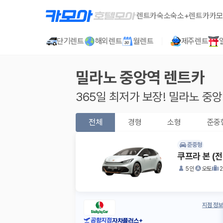
렌트카
숙소
숙소+렌트카
카모
단기렌트
해외렌트
월렌트
제주렌트
밀라노 중앙역
렌트카
365일 최저가 보장!
밀라노 중
전체
경형
소형
준중
준중형
쿠프라 본 (
5인
오토
지점 정보
공항지점
자차플러스+