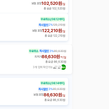
102,520원
보험 포함
/
일
총 요금 102,520원
무료취소
(08.12까지)
2
%
125,210원
즉시할인
122,210원
보험 포함
/
일
총 요금 122,210원
무료취소
즉시할인
3
%
89,630원
86,630원~
최저가
/
일
총 요금 86,630원
3개 업체 확인가능
무료취소
(08.14까지)
3
%
89,630원
즉시할인
86,630원
보험 포함
/
일
총 요금 86,630원