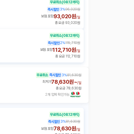
무료취소
(08.12까지)
3
%
96,020원
즉시할인
93,020원
보험 포함
/
일
총 요금 93,020원
무료취소
(08.12까지)
2
%
115,710원
즉시할인
112,710원
보험 포함
/
일
총 요금 112,710원
무료취소
즉시할인
3
%
81,630원
78,630원~
최저가
/
일
총 요금 78,630원
2개 업체 확인가능
무료취소
(08.12까지)
3
%
81,630원
즉시할인
78,630원
보험 포함
/
일