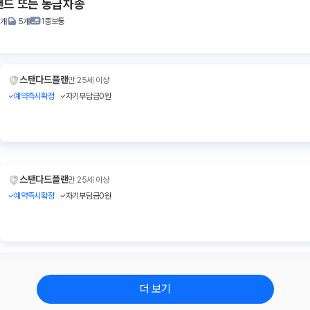
랜드 또는 동급차종
2개
5개
1종보통
스탠다드플랜
만 25세 이상
예약즉시확정
자기부담금0원
스탠다드플랜
만 25세 이상
예약즉시확정
자기부담금0원
더 보기