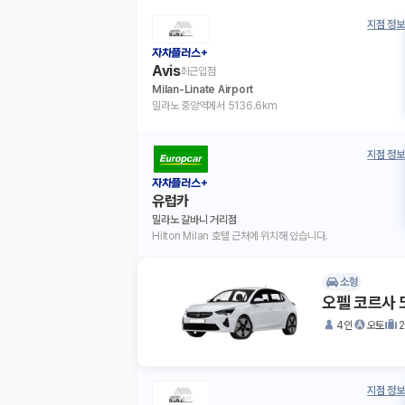
지점 정보
자차플러스+
Avis
최근입점
Milan-Linate Airport
밀라노 중앙역에서 5136.6km
지점 정보
자차플러스+
유럽카
밀라노 갈바니 거리점
Hilton Milan 호텔 근처에 위치해 있습니다.
소형
오펠 코르사 
4인
오토
지점 정보