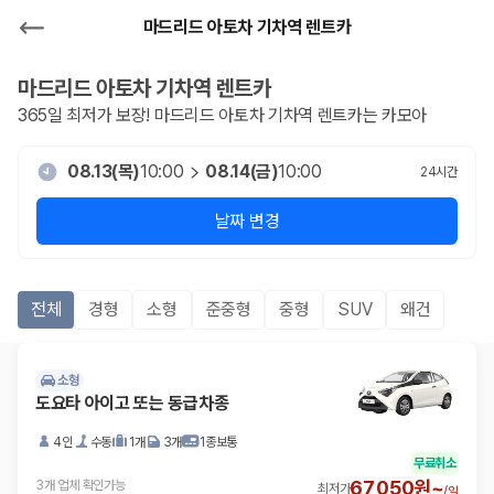
마드리드 아토차 기차역 렌트카
마드리드 아토차 기차역
렌트카
365일 최저가 보장!
마드리드 아토차 기차역
렌트카는 카모아
08.13(목)
10:00
08.14(금)
10:00
24
시간
날짜 변경
전체
경형
소형
준중형
중형
SUV
왜건
소형
도요타 아이고 또는 동급차종
4인
수동
1개
3개
1종보통
무료취소
67,050원~
3개 업체 확인가능
최저가
/
일