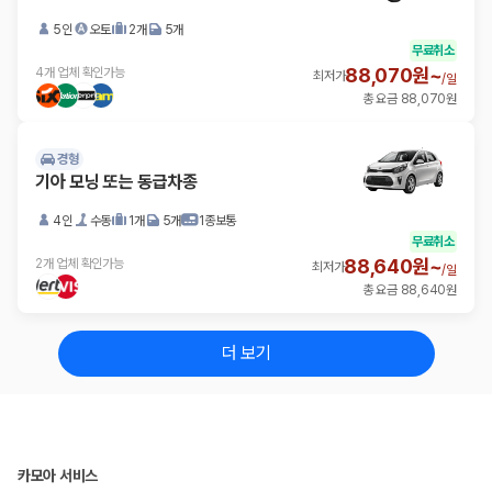
5인
오토
2개
5개
무료취소
88,070원~
4개 업체 확인가능
최저가
/
일
총 요금 88,070원
경형
기아 모닝 또는 동급차종
4인
수동
1개
5개
1종보통
무료취소
88,640원~
2개 업체 확인가능
최저가
/
일
총 요금 88,640원
더 보기
카모아 서비스