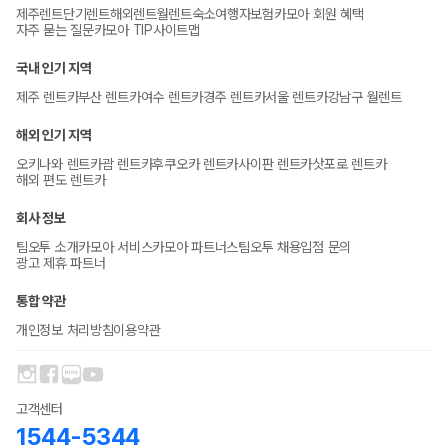
제주렌트
단기렌트
해외렌트
월렌트
숙소
여행자보험
카모아 회원 혜택
자주 묻는 질문
카모아 TIP
사이트맵
국내 인기 지역
제주 렌트카
부산 렌트카
여수 렌트카
경주 렌트카
서울 렌트카
강남구 월렌트
해외 인기 지역
오키나와 렌트카
괌 렌트카
후쿠오카 렌트카
사이판 렌트카
삿포로 렌트카
해외 편도 렌트카
회사 정보
팀오투 소개
카모아 서비스
카모아 파트너스
팀오투 채용
입점 문의
광고 제휴 파트너
통합 약관
개인정보 처리방침
이용약관
고객센터
1544-5344