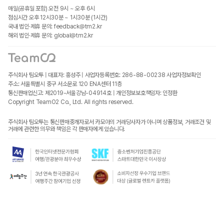
매일(공휴일 포함) 오전 9시 ~ 오후 6시
점심시간 오후 12시30분 ~ 1시30분 (1시간)
국내 법인·제휴 문의: feedback@tm2.kr
해외 법인·제휴 문의: global@tm2.kr
주식회사 팀오투 | 대표자: 홍성주 | 사업자등록번호: 286-88-00238
사업자정보확인
주소: 서울특별시 중구 서소문로 120 ENA센터 11층
통신판매업신고: 제2019-서울강남-04914호 | 개인정보보호책임자: 인정환
Copyright TeamO2 Co., Ltd. All rights reserved.
주식회사 팀오투는 통신판매중개자로서 카모아의 거래당사자가 아니며 상품정보, 거래조건 및
거래에 관련한 의무와 책임은 각 판매자에게 있습니다.