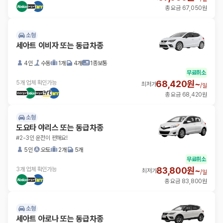
총 요금 67,050원
소형
세아트 이비자 또는 동급차종
4인
수동
1개
4개
1종보통
무료취소
68,420원~
5개 업체 확인가능
최저가
/
일
총 요금 68,420원
소형
도요타 야리스 또는 동급차종
#2-3인 운전이 편해요!
5인
오토
2개
5개
무료취소
83,800원~
3개 업체 확인가능
최저가
/
일
총 요금 83,800원
소형
세아트 아로나 또는 동급차종