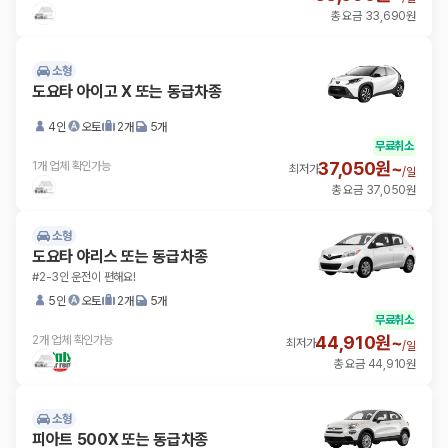
총 요금 33,690원
소형
도요타 아이고 X 또는 동급차종
4인
오토
2개
5개
무료취소
37,050원~
1개 업체 확인가능
최저가
/
일
총 요금 37,050원
소형
도요타 야리스 또는 동급차종
#2-3인 운전이 편해요!
5인
오토
2개
5개
무료취소
44,910원~
2개 업체 확인가능
최저가
/
일
총 요금 44,910원
소형
피아트 500X 또는 동급차종