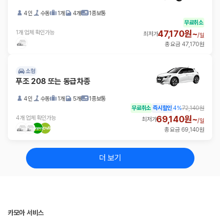
4인
수동
1개
4개
1종보통
무료취소
47,170원~
1개 업체 확인가능
최저가
/
일
총 요금 47,170원
소형
푸조 208 또는 동급차종
4인
수동
1개
5개
1종보통
무료취소
즉시할인
4
%
72,140원
69,140원~
4개 업체 확인가능
최저가
/
일
총 요금 69,140원
더 보기
카모아 서비스