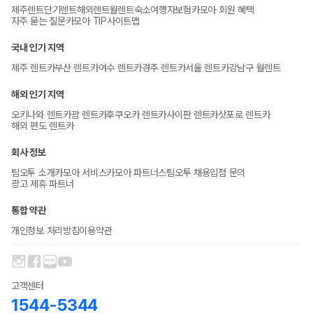
제주렌트
단기렌트
해외렌트
월렌트
숙소
여행자보험
카모아 회원 혜택
자주 묻는 질문
카모아 TIP
사이트맵
국내 인기 지역
제주 렌트카
부산 렌트카
여수 렌트카
경주 렌트카
서울 렌트카
강남구 월렌트
해외 인기 지역
오키나와 렌트카
괌 렌트카
후쿠오카 렌트카
사이판 렌트카
삿포로 렌트카
해외 편도 렌트카
회사 정보
팀오투 소개
카모아 서비스
카모아 파트너스
팀오투 채용
입점 문의
광고 제휴 파트너
통합 약관
개인정보 처리방침
이용약관
고객센터
1544-5344