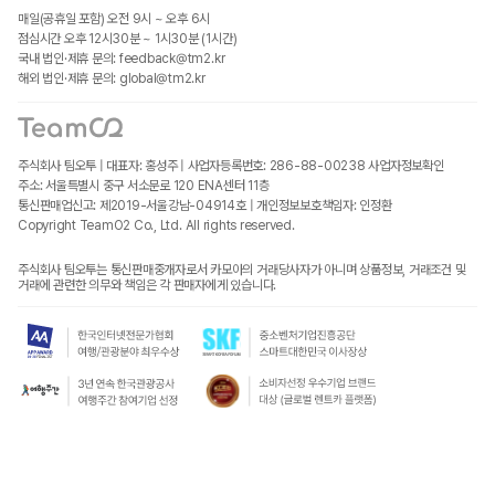
매일(공휴일 포함) 오전 9시 ~ 오후 6시
점심시간 오후 12시30분 ~ 1시30분 (1시간)
국내 법인·제휴 문의: feedback@tm2.kr
해외 법인·제휴 문의: global@tm2.kr
주식회사 팀오투 | 대표자: 홍성주 | 사업자등록번호: 286-88-00238
사업자정보확인
주소: 서울특별시 중구 서소문로 120 ENA센터 11층
통신판매업신고: 제2019-서울강남-04914호 | 개인정보보호책임자: 인정환
Copyright TeamO2 Co., Ltd. All rights reserved.
주식회사 팀오투는 통신판매중개자로서 카모아의 거래당사자가 아니며 상품정보, 거래조건 및
거래에 관련한 의무와 책임은 각 판매자에게 있습니다.