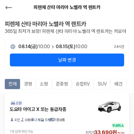
피렌체 산타 마리아 노벨라 역 렌트카
피렌체 산타 마리아 노벨라 역
렌트카
365일 최저가 보장!
피렌체 산타 마리아 노벨라 역
렌트카는 카모아
08.14(금)
10:00
08.15(토)
10:00
24
시간
날짜 변경
전체
경형
소형
준중형
승합RV
SUV
왜건
소형
도요타 아이고 X 또는 동급차종
4인
수동
2개
5개
1종보통
무료취소
33,690원~
1개 업체 확인가능
최저가
/
일