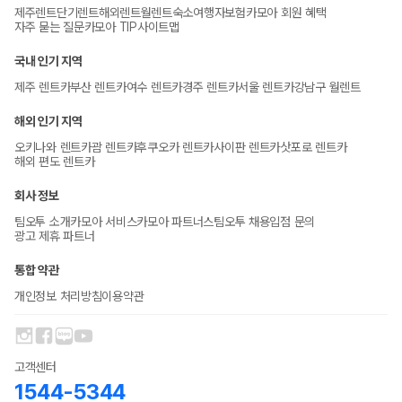
제주렌트
단기렌트
해외렌트
월렌트
숙소
여행자보험
카모아 회원 혜택
자주 묻는 질문
카모아 TIP
사이트맵
국내 인기 지역
제주 렌트카
부산 렌트카
여수 렌트카
경주 렌트카
서울 렌트카
강남구 월렌트
해외 인기 지역
오키나와 렌트카
괌 렌트카
후쿠오카 렌트카
사이판 렌트카
삿포로 렌트카
해외 편도 렌트카
회사 정보
팀오투 소개
카모아 서비스
카모아 파트너스
팀오투 채용
입점 문의
광고 제휴 파트너
통합 약관
개인정보 처리방침
이용약관
고객센터
1544-5344