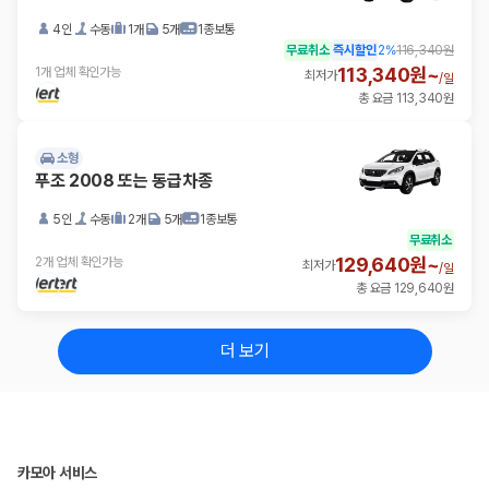
4인
수동
1개
5개
1종보통
무료취소
즉시할인
2
%
116,340원
113,340원~
1개 업체 확인가능
최저가
/
일
총 요금 113,340원
소형
푸조 2008 또는 동급차종
5인
수동
2개
5개
1종보통
무료취소
129,640원~
2개 업체 확인가능
최저가
/
일
총 요금 129,640원
더 보기
카모아 서비스