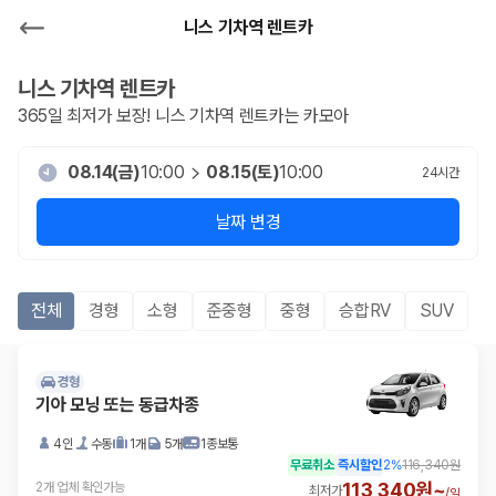
니스 기차역 렌트카
니스 기차역
렌트카
365일 최저가 보장!
니스 기차역
렌트카는 카모아
08.14(금)
10:00
08.15(토)
10:00
24
시간
날짜 변경
전체
경형
소형
준중형
중형
승합RV
SUV
경형
기아 모닝 또는 동급차종
4인
수동
1개
5개
1종보통
무료취소
즉시할인
2
%
116,340원
113,340원~
2개 업체 확인가능
최저가
/
일