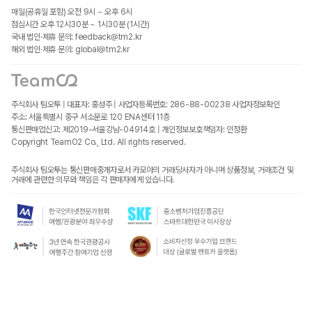
매일(공휴일 포함) 오전 9시 ~ 오후 6시
점심시간 오후 12시30분 ~ 1시30분 (1시간)
국내 법인·제휴 문의: feedback@tm2.kr
해외 법인·제휴 문의: global@tm2.kr
주식회사 팀오투 | 대표자: 홍성주 | 사업자등록번호: 286-88-00238
사업자정보확인
주소: 서울특별시 중구 서소문로 120 ENA센터 11층
통신판매업신고: 제2019-서울강남-04914호 | 개인정보보호책임자: 인정환
Copyright TeamO2 Co., Ltd. All rights reserved.
주식회사 팀오투는 통신판매중개자로서 카모아의 거래당사자가 아니며 상품정보, 거래조건 및
거래에 관련한 의무와 책임은 각 판매자에게 있습니다.