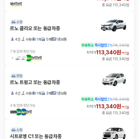
총 요금 113,340원
소형
르노 클리오 또는 동급차종
4인
수동
1개
5개
1종보통
무료취소
즉시할인
2
%
116,340원
113,340원~
7개 업체 확인가능
최저가
/
일
총 요금 113,340원
경형
르노 트윙고 또는 동급차종
4인
수동
1개
3개
1종보통
무료취소
즉시할인
2
%
116,340원
113,340원~
4개 업체 확인가능
최저가
/
일
총 요금 113,340원
소형
시트로엥 C1 또는 동급차종