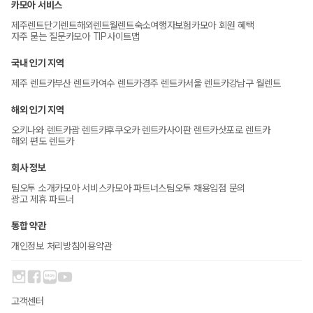
카모아 서비스
제주렌트
단기렌트
해외렌트
월렌트
숙소
여행자보험
카모아 회원 혜택
자주 묻는 질문
카모아 TIP
사이트맵
국내 인기 지역
제주 렌트카
부산 렌트카
여수 렌트카
경주 렌트카
서울 렌트카
강남구 월렌트
해외 인기 지역
오키나와 렌트카
괌 렌트카
후쿠오카 렌트카
사이판 렌트카
삿포로 렌트카
해외 편도 렌트카
회사 정보
팀오투 소개
카모아 서비스
카모아 파트너스
팀오투 채용
입점 문의
광고 제휴 파트너
통합 약관
개인정보 처리방침
이용약관
고객센터