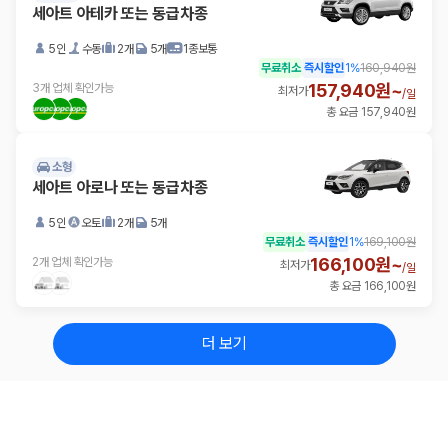
세아트 아테카 또는 동급차종
5인
수동
2개
5개
1종보통
무료취소
즉시할인
1
%
160,940원
157,940원~
3개 업체 확인가능
최저가
/
일
총 요금 157,940원
소형
세아트 아로나 또는 동급차종
5인
오토
2개
5개
무료취소
즉시할인
1
%
169,100원
166,100원~
2개 업체 확인가능
최저가
/
일
총 요금 166,100원
더 보기