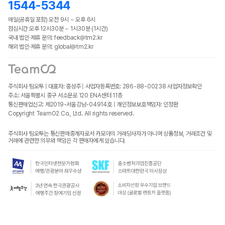
1544-5344
매일(공휴일 포함) 오전 9시 ~ 오후 6시
점심시간 오후 12시30분 ~ 1시30분 (1시간)
국내 법인·제휴 문의: feedback@tm2.kr
해외 법인·제휴 문의: global@tm2.kr
주식회사 팀오투 | 대표자: 홍성주 | 사업자등록번호: 286-88-00238
사업자정보확인
주소: 서울특별시 중구 서소문로 120 ENA센터 11층
통신판매업신고: 제2019-서울강남-04914호 | 개인정보보호책임자: 인정환
Copyright TeamO2 Co., Ltd. All rights reserved.
주식회사 팀오투는 통신판매중개자로서 카모아의 거래당사자가 아니며 상품정보, 거래조건 및
거래에 관련한 의무와 책임은 각 판매자에게 있습니다.