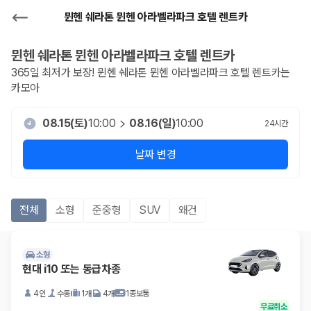
뮌헨 쉐라톤 뮌헨 아라벨라파크 호텔 렌트카
뮌헨 쉐라톤 뮌헨 아라벨라파크 호텔
렌트카
365일 최저가 보장!
뮌헨 쉐라톤 뮌헨 아라벨라파크 호텔
렌트카는
카모아
08.15(토)
10:00
08.16(일)
10:00
24
시간
날짜 변경
전체
소형
준중형
SUV
왜건
소형
현대 i10 또는 동급차종
4인
수동
1개
4개
1종보통
무료취소