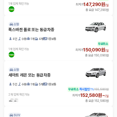
147,290원
1개 업체 확인가능
최저가
/
일
총 요금 147,290원
소형
폭스바겐 폴로 또는 동급차종
4인
수동
1개
4개
1종보통
무료취소
150,090원
1개 업체 확인가능
최저가
/
일
총 요금 150,090원
소형
세아트 레온 또는 동급차종
5인
수동
1개
5개
1종보통
무료취소
즉시할인
1
%
155,580원
152,580원~
2개 업체 확인가능
최저가
/
일
총 요금 152,580원
SUV