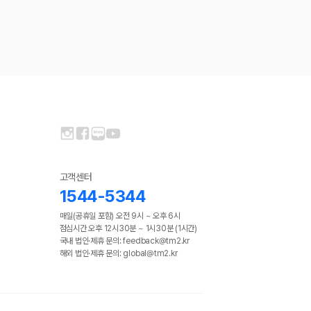
고객센터
1544-5344
매일(공휴일 포함) 오전 9시 ~ 오후 6시
점심시간 오후 12시30분 ~ 1시30분 (1시간)
국내 법인·제휴 문의: feedback@tm2.kr
해외 법인·제휴 문의: global@tm2.kr