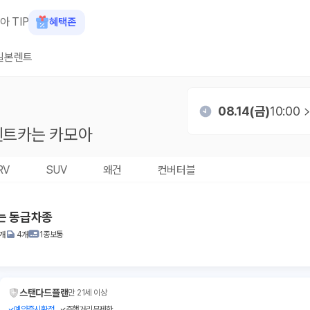
아 TIP
혜택존
일본렌트
08.14(금)
10:00
트카는 카모아
RV
SUV
왜건
컨버터블
또는 동급차종
1개
4개
1종보통
스탠다드플랜
만 21세 이상
예약즉시확정
주행거리무제한