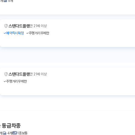
2개
5개
스탠다드플랜
만 21세 이상
예약즉시확정
주행거리무제한
스탠다드플랜
만 21세 이상
주행거리무제한
는 동급차종
1개
4개
1종보통