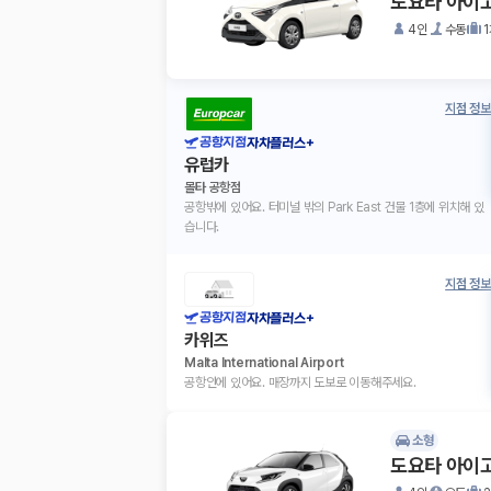
도요타 아이
4인
수동
지점 정보
공항지점
자차플러스+
유럽카
몰타 공항점
공항밖에 있어요. 터미널 밖의 Park East 건물 1층에 위치해 있
습니다.
지점 정보
공항지점
자차플러스+
카위즈
Malta International Airport
공항안에 있어요. 매장까지 도보로 이동해주세요.
소형
도요타 아이고