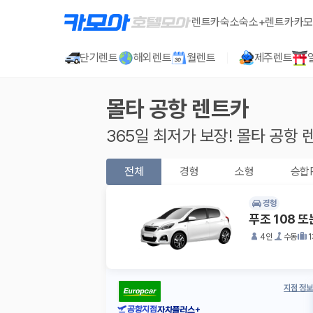
렌트카
숙소
숙소+렌트카
카모
단기렌트
해외렌트
월렌트
제주렌트
몰타 공항
렌트카
365일 최저가 보장!
몰타 공항
렌
전체
경형
소형
승합
경형
푸조 108 
4인
수동
지점 정보
공항지점
자차플러스+