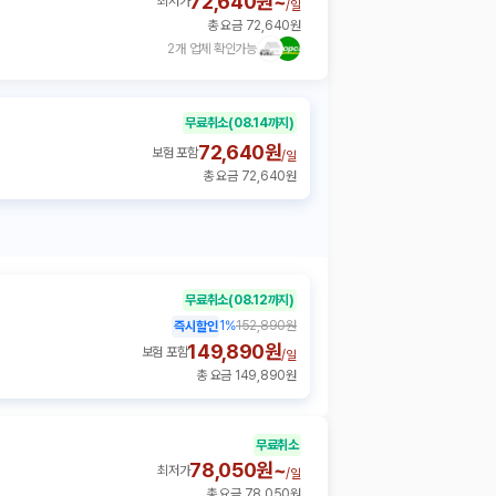
72,640원~
최저가
/
일
총 요금 72,640원
2개 업체 확인가능
무료취소
(08.14까지)
72,640원
보험 포함
/
일
총 요금 72,640원
무료취소
(08.12까지)
1
%
152,890원
즉시할인
149,890원
보험 포함
/
일
총 요금 149,890원
무료취소
78,050원~
최저가
/
일
총 요금 78,050원