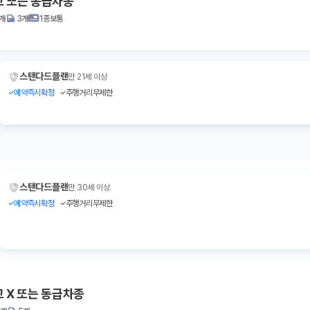
고 또는 동급차종
1개
3개
1종보통
스탠다드플랜
만 21세 이상
예약즉시확정
주행거리무제한
스탠다드플랜
만 30세 이상
예약즉시확정
주행거리무제한
 X 또는 동급차종