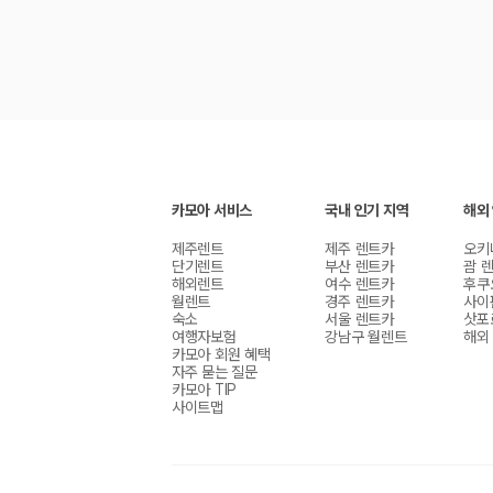
카모아 서비스
국내 인기 지역
해외
제주렌트
제주 렌트카
오키
단기렌트
부산 렌트카
괌 
해외렌트
여수 렌트카
후쿠
월렌트
경주 렌트카
사이
숙소
서울 렌트카
삿포
여행자보험
강남구 월렌트
해외
카모아 회원 혜택
자주 묻는 질문
카모아 TIP
사이트맵