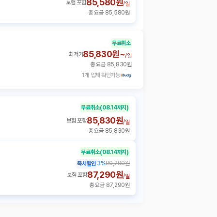
85,580원
보험 포함
/
일
총 요금 85,580원
무료취소
85,830원~
최저가
/
일
총 요금 85,830원
1개 업체 확인가능
무료취소
(08.14까지)
85,830원
보험 포함
/
일
총 요금 85,830원
무료취소
(08.14까지)
3
%
90,290원
즉시할인
87,290원
보험 포함
/
일
총 요금 87,290원