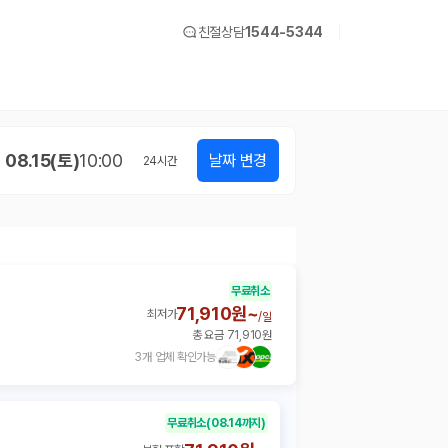
친절상담
1544-5344
08.15(토)
10:00
날짜 변경
24
시간
무료취소
71,910원~
최저가
/
일
총 요금 71,910원
3개 업체 확인가능
무료취소
(08.14까지)