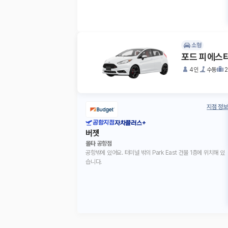
소형
포드 피에스
4인
수동
지점 정보
공항지점
자차플러스+
버젯
몰타 공항점
공항밖에 있어요. 터미널 밖의 Park East 건물 1층에 위치해 있
습니다.