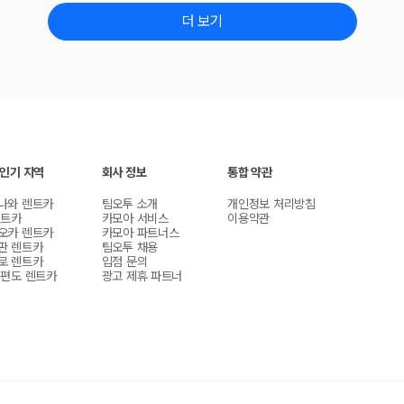
더 보기
 인기 지역
회사 정보
통합 약관
나와 렌트카
팀오투 소개
개인정보 처리방침
렌트카
카모아 서비스
이용약관
오카 렌트카
카모아 파트너스
판 렌트카
팀오투 채용
로 렌트카
입점 문의
 편도 렌트카
광고 제휴 파트너