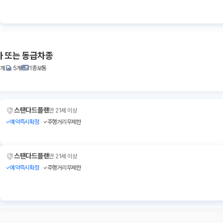
타 또는 동급차종
2개
5개
1종보통
스탠다드플랜
만 21세 이상
예약즉시확정
주행거리무제한
스탠다드플랜
만 21세 이상
예약즉시확정
주행거리무제한