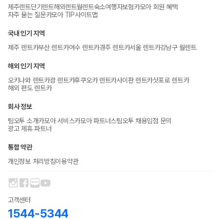
제주렌트
단기렌트
해외렌트
월렌트
숙소
여행자보험
카모아 회원 혜택
자주 묻는 질문
카모아 TIP
사이트맵
국내 인기 지역
제주 렌트카
부산 렌트카
여수 렌트카
경주 렌트카
서울 렌트카
강남구 월렌트
해외 인기 지역
오키나와 렌트카
괌 렌트카
후쿠오카 렌트카
사이판 렌트카
삿포로 렌트카
해외 편도 렌트카
회사 정보
팀오투 소개
카모아 서비스
카모아 파트너스
팀오투 채용
입점 문의
광고 제휴 파트너
통합 약관
개인정보 처리방침
이용약관
고객센터
1544-5344