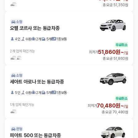
총 요금 51,350원
소형
오펠 코르사 또는 동급차종
4인
수동
2개
5개
1종보통
무료취소
51,860원~
2개 업체 확인가능
최저가
/
일
총 요금 51,860원
소형
세아트 아로나 또는 동급차종
5인
수동
2개
5개
1종보통
무료취소
70,480원~
1개 업체 확인가능
최저가
/
일
총 요금 70,480원
경형
피아트 500 또는 동급차종