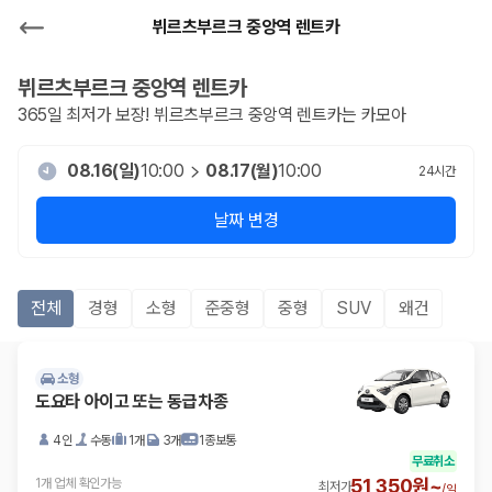
뷔르츠부르크 중앙역 렌트카
뷔르츠부르크 중앙역
렌트카
365일 최저가 보장!
뷔르츠부르크 중앙역
렌트카는 카모아
08.16(일)
10:00
08.17(월)
10:00
24
시간
날짜 변경
전체
경형
소형
준중형
중형
SUV
왜건
소형
도요타 아이고 또는 동급차종
4인
수동
1개
3개
1종보통
무료취소
51,350원~
1개 업체 확인가능
최저가
/
일