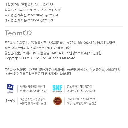
매일(공휴일 포함) 오전 9시 ~ 오후 6시
점심시간 오후 12시30분 ~ 1시30분 (1시간)
국내 법인·제휴 문의: feedback@tm2.kr
해외 법인·제휴 문의: global@tm2.kr
주식회사 팀오투 | 대표자: 홍성주 | 사업자등록번호: 286-88-00238
사업자정보확인
주소: 서울특별시 중구 서소문로 120 ENA센터 11층
통신판매업신고: 제2019-서울강남-04914호 | 개인정보보호책임자: 인정환
Copyright TeamO2 Co., Ltd. All rights reserved.
주식회사 팀오투는 통신판매중개자로서 카모아의 거래당사자가 아니며 상품정보, 거래조건 및
거래에 관련한 의무와 책임은 각 판매자에게 있습니다.