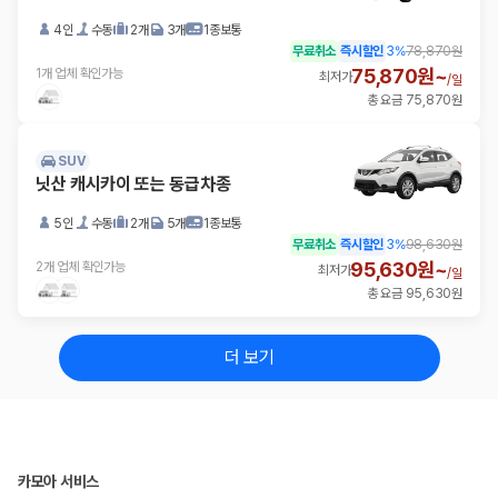
4인
수동
2개
3개
1종보통
무료취소
즉시할인
3
%
78,870원
75,870원~
1개 업체 확인가능
최저가
/
일
총 요금 75,870원
SUV
닛산 캐시카이 또는 동급차종
5인
수동
2개
5개
1종보통
무료취소
즉시할인
3
%
98,630원
95,630원~
2개 업체 확인가능
최저가
/
일
총 요금 95,630원
더 보기
카모아 서비스