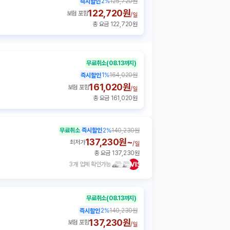
2
%
125,720원
즉시할인
122,720원
보험 포함
/
일
총 요금 122,720원
무료취소
(08.13까지)
1
%
164,020원
즉시할인
161,020원
보험 포함
/
일
총 요금 161,020원
무료취소
즉시할인
2
%
140,230원
137,230원~
최저가
/
일
총 요금 137,230원
3개 업체 확인가능
무료취소
(08.13까지)
2
%
140,230원
즉시할인
137,230원
보험 포함
/
일