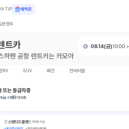
아 TIP
혜택존
일본렌트
렌트카
08.14(금)
10:00
스하펜 공항
렌트카는 카모아
합RV
SUV
왜건
컨버터블
자 또는 동급차종
1개
4개
1종보통
스탠다드플랜
만 19세 이상
예약즉시확정
자기부담금0원