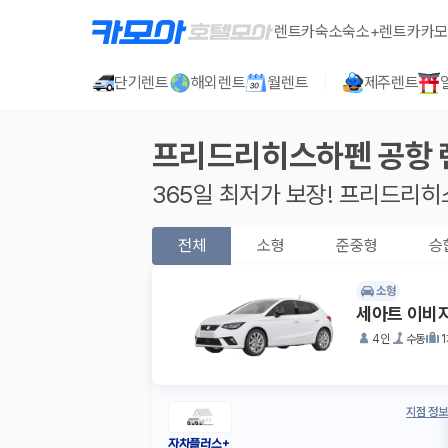
렌트카
숙소
숙소+렌트카
카모
단기렌트
해외렌트
월렌트
제주렌트
프리드리히스하펜 공항
365일 최저가 보장!
프리드리히
전체
소형
준중형
승
소형
세아트 이비
4인
수동
지점 정보
자차플러스+