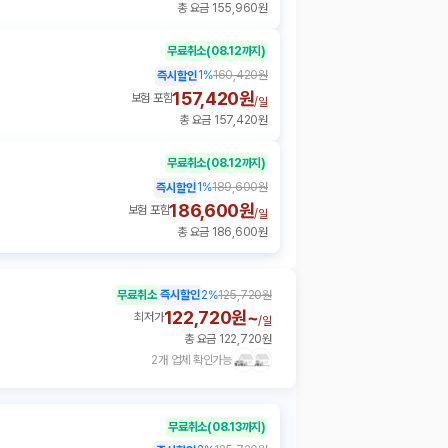
총 요금 155,960원
무료취소
(08.12까지)
1
%
160,420원
즉시할인
157,420원
보험 포함
/
일
총 요금 157,420원
무료취소
(08.12까지)
1
%
189,600원
즉시할인
186,600원
보험 포함
/
일
총 요금 186,600원
무료취소
즉시할인
2
%
125,720원
122,720원~
최저가
/
일
총 요금 122,720원
2개 업체 확인가능
무료취소
(08.13까지)