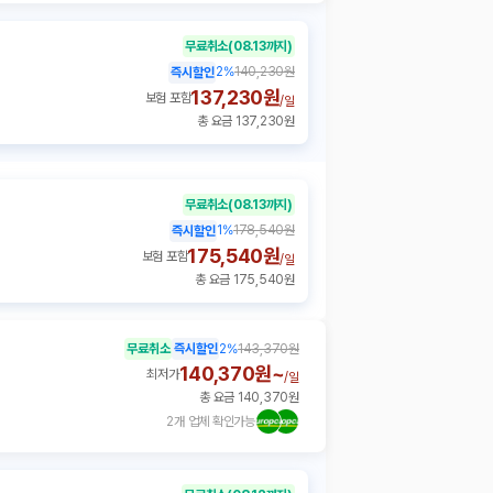
무료취소
(08.13까지)
2
%
140,230원
즉시할인
137,230원
보험 포함
/
일
총 요금 137,230원
무료취소
(08.13까지)
1
%
178,540원
즉시할인
175,540원
보험 포함
/
일
총 요금 175,540원
무료취소
즉시할인
2
%
143,370원
140,370원~
최저가
/
일
총 요금 140,370원
2개 업체 확인가능