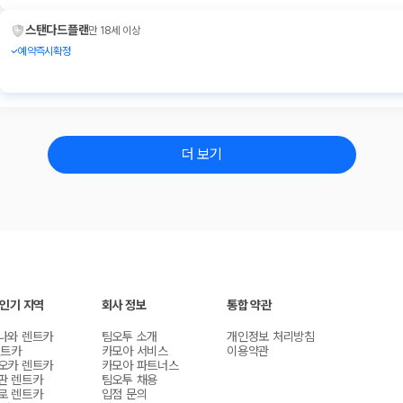
스탠다드플랜
만 18세 이상
예약즉시확정
더 보기
 인기 지역
회사 정보
통합 약관
나와 렌트카
팀오투 소개
개인정보 처리방침
렌트카
카모아 서비스
이용약관
오카 렌트카
카모아 파트너스
판 렌트카
팀오투 채용
로 렌트카
입점 문의