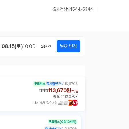
친절상담
1544-5344
08.15(토)
10:00
날짜 변경
24
시간
무료취소
즉시할인
2
%
116,670원
113,670원~
최저가
/
일
총 요금 113,670원
4개 업체 확인가능
무료취소
(08.13까지)
2
%
116,670원
즉시할인