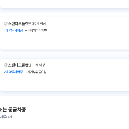
스탠다드플랜
만 30세 이상
예약즉시확정
주행거리무제한
스탠다드플랜
만 19세 이상
예약즉시확정
자기부담금0원
또는 동급차종
2개
4개