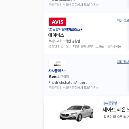
프리드리히스하펜 공항에서 5380.5km
지점 정보
공항지점
자차플러스+
에이비스
프리드리히스하펜 공항점
공항안에 있어요. 터미널 내 매장까지 도보로 이동해주세요.
지점 정보
자차플러스+
Avis
최근입점
Friedrichshafen Airport
프리드리히스하펜 공항에서 5380.5km
준중형
세아트 레온 
5인
오토