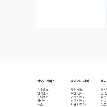
카모아 서비스
국내 인기 지역
해외
제주렌트
제주 렌트카
오키
단기렌트
부산 렌트카
괌 
해외렌트
여수 렌트카
후쿠
월렌트
경주 렌트카
사이
숙소
서울 렌트카
삿포