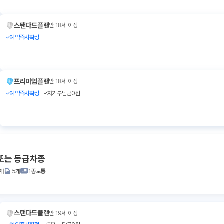
스탠다드플랜
만 18세 이상
예약즉시확정
프리미엄플랜
만 18세 이상
예약즉시확정
자기부담금0원
또는 동급차종
1개
5개
1종보통
스탠다드플랜
만 19세 이상