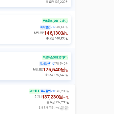
총 요금 137,230원
무료취소
(08.12까지)
2
%
149,130원
즉시할인
146,130원
보험 포함
/
일
총 요금 146,130원
무료취소
(08.13까지)
1
%
178,540원
즉시할인
175,540원
보험 포함
/
일
총 요금 175,540원
무료취소
즉시할인
2
%
140,230원
137,230원~
최저가
/
일
총 요금 137,230원
2개 업체 확인가능