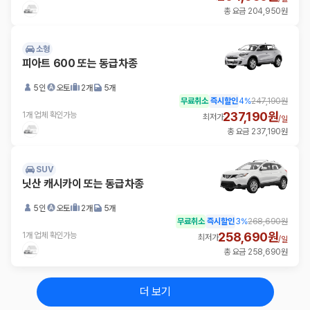
총 요금 204,950원
소형
피아트 600 또는 동급차종
5인
오토
2개
5개
무료취소
즉시할인
4
%
247,190원
237,190원
1개 업체 확인가능
최저가
/
일
총 요금 237,190원
SUV
닛산 캐시카이 또는 동급차종
5인
오토
2개
5개
무료취소
즉시할인
3
%
268,690원
258,690원
1개 업체 확인가능
최저가
/
일
총 요금 258,690원
더 보기