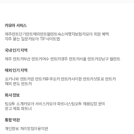
카모아 서비스
제주렌트
단기렌트
해외렌트
월렌트
숙소
여행자보험
카모아 회원 혜택
자주 묻는 질문
카모아 TIP
사이트맵
국내 인기 지역
제주 렌트카
부산 렌트카
여수 렌트카
경주 렌트카
서울 렌트카
강남구 월렌트
해외 인기 지역
오키나와 렌트카
괌 렌트카
후쿠오카 렌트카
사이판 렌트카
삿포로 렌트카
해외 편도 렌트카
회사 정보
팀오투 소개
카모아 서비스
카모아 파트너스
팀오투 채용
입점 문의
광고 제휴 파트너
통합 약관
개인정보 처리방침
이용약관