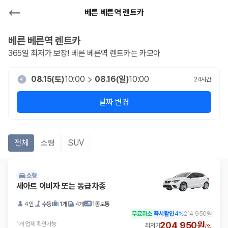
베른 베른역 렌트카
베른 베른역
렌트카
365일 최저가 보장!
베른 베른역
렌트카는 카모아
08.15(토)
10:00
08.16(일)
10:00
24
시간
날짜 변경
전체
소형
SUV
소형
세아트 이비자 또는 동급차종
4인
수동
1개
4개
1종보통
무료취소
즉시할인
4
%
214,950원
204,950원
1개 업체 확인가능
최저가
/
일