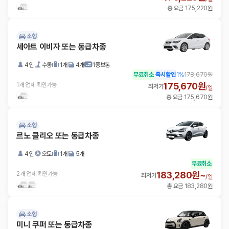
총 요금 175,220원
소형
세아트 이비자 또는 동급차종
4인
수동
1개
4개
1종보통
무료취소
즉시할인
1
%
178,670원
175,670원
1개 업체 확인가능
최저가
/
일
총 요금 175,670원
소형
르노 클리오 또는 동급차종
4인
오토
1개
5개
무료취소
183,280원~
2개 업체 확인가능
최저가
/
일
총 요금 183,280원
소형
미니 쿠퍼 또는 동급차종