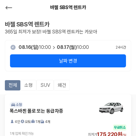
바젤 SBS역 렌트카
바젤 SBS역
렌트카
365일 최저가 보장!
바젤 SBS역
렌트카는 카모아
08.16(일)
10:00
08.17(월)
10:00
24
시간
날짜 변경
전체
소형
SUV
왜건
소형
폭스바겐 폴로 또는 동급차종
4인
오토
1개
4개
무료취소
175,220원
1개 업체 확인가능
최저가
/
일