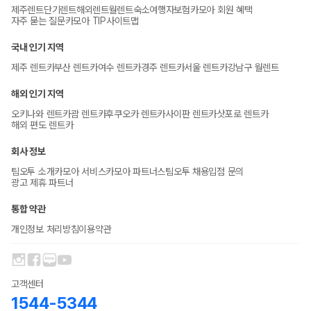
제주렌트
단기렌트
해외렌트
월렌트
숙소
여행자보험
카모아 회원 혜택
자주 묻는 질문
카모아 TIP
사이트맵
국내 인기 지역
제주 렌트카
부산 렌트카
여수 렌트카
경주 렌트카
서울 렌트카
강남구 월렌트
해외 인기 지역
오키나와 렌트카
괌 렌트카
후쿠오카 렌트카
사이판 렌트카
삿포로 렌트카
해외 편도 렌트카
회사 정보
팀오투 소개
카모아 서비스
카모아 파트너스
팀오투 채용
입점 문의
광고 제휴 파트너
통합 약관
개인정보 처리방침
이용약관
고객센터
1544-5344