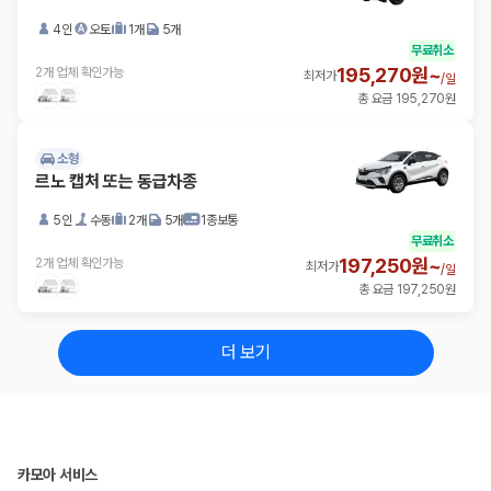
4인
오토
1개
5개
무료취소
195,270원~
2개 업체 확인가능
최저가
/
일
총 요금 195,270원
소형
르노 캡처 또는 동급차종
5인
수동
2개
5개
1종보통
무료취소
197,250원~
2개 업체 확인가능
최저가
/
일
총 요금 197,250원
더 보기
카모아 서비스