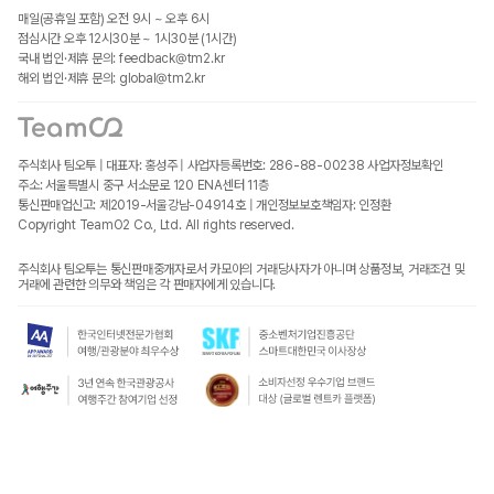
매일(공휴일 포함) 오전 9시 ~ 오후 6시
점심시간 오후 12시30분 ~ 1시30분 (1시간)
국내 법인·제휴 문의: feedback@tm2.kr
해외 법인·제휴 문의: global@tm2.kr
주식회사 팀오투 | 대표자: 홍성주 | 사업자등록번호: 286-88-00238
사업자정보확인
주소: 서울특별시 중구 서소문로 120 ENA센터 11층
통신판매업신고: 제2019-서울강남-04914호 | 개인정보보호책임자: 인정환
Copyright TeamO2 Co., Ltd. All rights reserved.
주식회사 팀오투는 통신판매중개자로서 카모아의 거래당사자가 아니며 상품정보, 거래조건 및
거래에 관련한 의무와 책임은 각 판매자에게 있습니다.